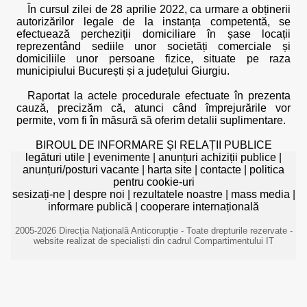
În cursul zilei de 28 aprilie 2022, ca urmare a obținerii
autorizărilor legale de la instanța competentă, se
efectuează percheziții domiciliare în șase locații
reprezentând sediile unor societăți comerciale și
domiciliile unor persoane fizice, situate pe raza
municipiului București și a județului Giurgiu.
Raportat la actele procedurale efectuate în prezenta
cauză, precizăm că, atunci când împrejurările vor
permite, vom fi în măsură să oferim detalii suplimentare.
BIROUL DE INFORMARE ȘI RELAȚII PUBLICE
legături utile
|
evenimente
|
anunțuri achiziții publice
|
anunțuri/posturi vacante
|
harta site
|
contacte
|
politica
pentru cookie-uri
sesizați-ne
|
despre noi
|
rezultatele noastre
|
mass media
|
informare publică
|
cooperare internațională
2005-2026 Direcția Națională Anticorupție - Toate drepturile rezervate -
website realizat de specialiști din cadrul Compartimentului IT