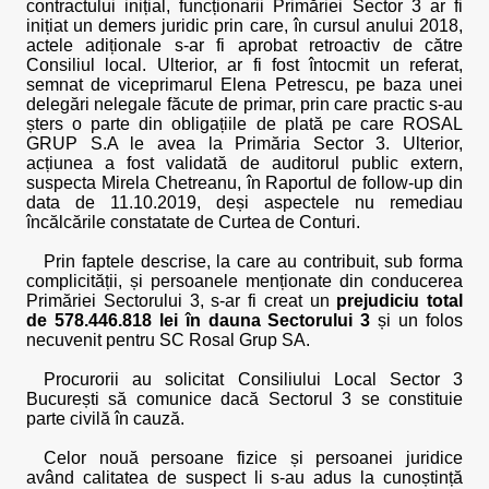
contractului inițial, funcționarii Primăriei Sector 3 ar fi
inițiat un demers juridic prin care, în cursul anului 2018,
actele adiționale s-ar fi aprobat retroactiv de către
Consiliul local. Ulterior, ar fi fost întocmit un referat,
semnat de viceprimarul Elena Petrescu, pe baza unei
delegări nelegale făcute de primar, prin care practic s-au
șters o parte din obligațiile de plată pe care ROSAL
GRUP S.A le avea la Primăria Sector 3. Ulterior,
acțiunea a fost validată de auditorul public extern,
suspecta Mirela Chetreanu, în Raportul de follow-up din
data de 11.10.2019, deși aspectele nu remediau
încălcările constatate de Curtea de Conturi.
Prin faptele descrise, la care au contribuit, sub forma
complicității, și persoanele menționate din conducerea
Primăriei Sectorului 3, s-ar fi creat un
prejudiciu total
de 578.446.818 lei în dauna Sectorului 3
și un folos
necuvenit pentru SC Rosal Grup SA.
Procurorii au solicitat Consiliului Local Sector 3
București să comunice dacă Sectorul 3 se constituie
parte civilă în cauză.
Celor nouă persoane fizice și persoanei juridice
având calitatea de suspect li s-au adus la cunoștință