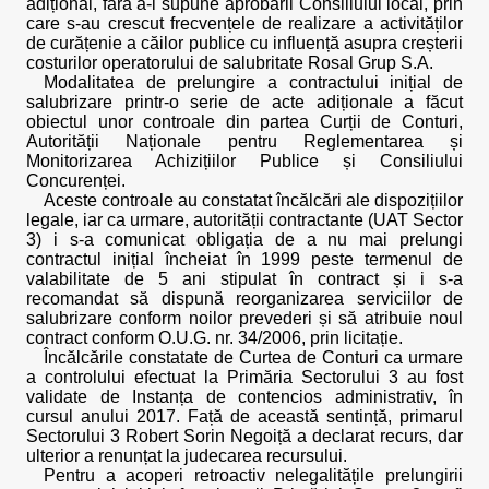
adițional, fără a-l supune aprobării Consiliului local, prin
care s-au crescut frecvențele de realizare a activităților
de curățenie a căilor publice cu influență asupra creșterii
costurilor operatorului de salubritate Rosal Grup S.A.
Modalitatea de prelungire a contractului inițial de
salubrizare printr-o serie de acte adiționale a făcut
obiectul unor controale din partea Curții de Conturi,
Autorității Naționale pentru Reglementarea și
Monitorizarea Achizițiilor Publice și Consiliului
Concurenței.
Aceste controale au constatat încălcări ale dispozițiilor
legale, iar ca urmare, autorității contractante (UAT Sector
3) i s-a comunicat obligația de a nu mai prelungi
contractul inițial încheiat în 1999 peste termenul de
valabilitate de 5 ani stipulat în contract și i s-a
recomandat să dispună reorganizarea serviciilor de
salubrizare conform noilor prevederi și să atribuie noul
contract conform O.U.G. nr. 34/2006, prin licitație.
Încălcările constatate de Curtea de Conturi ca urmare
a controlului efectuat la Primăria Sectorului 3 au fost
validate de Instanța de contencios administrativ, în
cursul anului 2017. Față de această sentință, primarul
Sectorului 3 Robert Sorin Negoiță a declarat recurs, dar
ulterior a renunțat la judecarea recursului.
Pentru a acoperi retroactiv nelegalitățile prelungirii