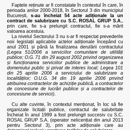
Faptele reținute ar fi constatate în contextul în care, în
perioada anilor 2000-2018, în Sectorul 3 din municipiul
București,
s-au încheiat 54 acte adiționale la un
contract de salubrizare cu S.C. ROSAL GRUP S.A.
,
prin care, fie s-a prelungit contractul, fie s-a mărit
valoarea acestuia.
La nivelul Sectorului 3 nu s-ar fi respectat prevederile
noii legislații aplicabile actelor adiționale începând cu
anul 2001 și până la finalizarea derulării contractului
(Legea 51/2006 a serviciilor comunitare de utilități
publice; O.G. 71 din 29 august 2002 privind organizarea
și funcționarea serviciilor publice de administrare a
domeniului public și privat de interes local; Legea 101
din 25 aprilie 2006 a serviciului de salubrizare a
localităților; O.U.G. 34 din 19 aprilie 2006 privind
atribuirea contractelor de achiziție publică, a contractelor
de concesiune de lucrări publice și a contractelor de
concesiune de servicii)
.
Cu alte cuvinte, în contextul menționat, în loc să fie
organizate licitații publice, contractul de salubritate
încheiat în anul 1999 a fost prelungit succesiv cu S.C.
ROSAL GRUP S.A. (operator nelicențiat din anul 2013
pentru Sectorul 3), prin acte adiționale care au