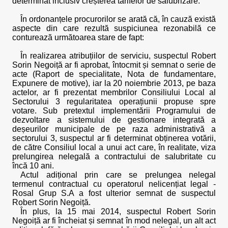
determinat inclusiv creșterea tarifelor de salubrizare.
În ordonanțele procurorilor se arată că, în cauză există
aspecte din care rezultă suspiciunea rezonabilă ce
conturează următoarea stare de fapt:
În realizarea atribuțiilor de serviciu, suspectul Robert
Sorin Negoiță ar fi aprobat, întocmit și semnat o serie de
acte (Raport de specialitate, Nota de fundamentare,
Expunere de motive), iar la 20 noiembrie 2013, pe baza
actelor, ar fi prezentat membrilor Consiliului Local al
Sectorului 3 regularitatea operațiunii propuse spre
votare. Sub pretextul implementării Programului de
dezvoltare a sistemului de gestionare integrată a
deșeurilor municipale de pe raza administrativă a
sectorului 3, suspectul ar fi determinat obținerea votării,
de către Consiliul local a unui act care, în realitate, viza
prelungirea nelegală a contractului de salubritate cu
încă 10 ani.
Actul adițional prin care se prelungea nelegal
termenul contractual cu operatorul nelicențiat legal -
Rosal Grup S.A a fost ulterior semnat de suspectul
Robert Sorin Negoiță.
În plus, la 15 mai 2014, suspectul Robert Sorin
Negoiță ar fi încheiat și semnat în mod nelegal, un alt act