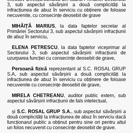
3, sub aspectul săvârșirii a două complicități la
infracțiunea de abuz în serviciu cu obținere de foloase
necuvenite, cu consecințe deosebit de grave
MIHĂIȚĂ MARIUS
, la data faptelor secretar al
Primăriei Sectorului 3, sub aspectul săvârșirii infracțiunii
de abuz în serviciu,
ELENA PETRESCU
, la data faptelor viceprimar al
Sectorului 3, sub aspectul săvârșirii infracțiunii de
uzurparea funcției cu consecințe deosebit de grave,
Persoană fizică
reprezentant al S.C. ROSAL GRUP
S.A, sub aspectul săvârșirii a două complicități la
infracțiunea de abuz în serviciu cu obținere de foloase
necuvenite cu consecințe deosebit de grave,
MIRELA CHETREANU
, auditor public extern, sub
aspectul săvârșirii infracțiunii de fals intelectual,
și
S.C. ROSAL GRUP S.A.
, sub aspectul săvârșirii a
două complicități la infracțiunea de abuz în serviciu dacă
funcționarul public a obținut pentru sine ori pentru altul
un folos necuvenit cu consecințe deosebit de grave.