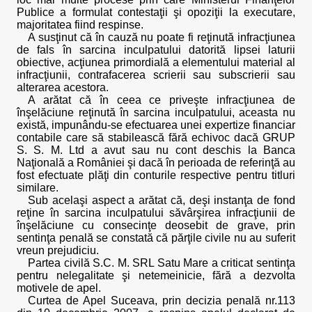
Publice a formulat contestaţii şi opoziţii la executare,
majoritatea fiind respinse.
A susţinut că în cauză nu poate fi reţinută infracţiunea
de fals în sarcina inculpatului datorită lipsei laturii
obiective, acţiunea primordială a elementului material al
infracţiunii, contrafacerea scrierii sau subscrierii sau
alterarea acestora.
A arătat că în ceea ce priveşte infracţiunea de
înşelăciune reţinută în sarcina inculpatului, aceasta nu
există, impunându-se efectuarea unei expertize financiar
contabile care să stabilească fără echivoc dacă GRUP
S. S. M. Ltd a avut sau nu cont deschis la Banca
Naţională a României şi dacă în perioada de referinţă au
fost efectuate plăţi din conturile respective pentru titluri
similare.
Sub acelaşi aspect a arătat că, deşi instanţa de fond
reţine în sarcina inculpatului săvârşirea infracţiunii de
înşelăciune cu consecinţe deosebit de grave, prin
sentinţa penală se constată că părţile civile nu au suferit
vreun prejudiciu.
Partea civilă S.C. M. SRL Satu Mare a criticat sentinţa
pentru nelegalitate şi netemeinicie, fără a dezvolta
motivele de apel.
Curtea de Apel Suceava, prin decizia penală nr.113