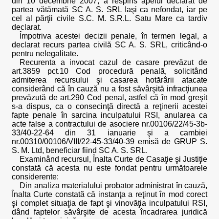
din 10 decembrie 2007, a respins apelul declarat de
partea vătămată SC A. S. SRL Iaşi ca nefondat, iar pe
cel al părţii civile S.C. M. S.R.L. Satu Mare ca tardiv
declarat.
Împotriva acestei decizii penale, în termen legal, a
declarat recurs partea civilă SC A. S. SRL, criticând-o
pentru nelegalitate.
Recurenta a invocat cazul de casare prevăzut de
art.3859 pct.10 Cod procedură penală, solicitând
admiterea recursului şi casarea hotărârii atacate
considerând că în cauză nu a fost săvârşită infracţiunea
prevăzută de art.290 Cod penal, astfel că în mod greşit
s-a dispus, ca o consecinţă directă a reţinerii acestei
fapte penale în sarcina inculpatului RSI, anularea ca
acte false a contractului de asociere nr.00106/22/45-3b-
33/40-22-64 din 31 ianuarie şi a cambiei
nr.00310/00106/VIII/22-45-33/40-39 emisă de GRUP S.
S. M. Ltd, beneficiar fiind SC A. S. SRL.
Examinând recursul, Înalta Curte de Casaţie şi Justiţie
constată că acesta nu este fondat pentru următoarele
considerente:
Din analiza materialului probator administrat în cauză,
Înalta Curte constată că instanţa a reţinut în mod corect
şi complet situaţia de fapt şi vinovăţia inculpatului RSI,
dând faptelor săvârşite de acesta încadrarea juridică