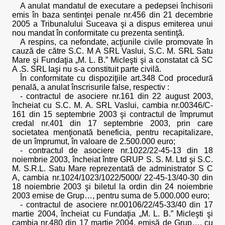
A anulat mandatul de executare a pedepsei închisorii
emis în baza sentinţei penale nr.456 din 21 decembrie
2005 a Tribunalului Suceava şi a dispus emiterea unui
nou mandat în conformitate cu prezenta sentinţă.
A respins, ca nefondate, acţiunile civile promovate în
cauză de către S.C. M A SRL Vaslui, S.C. M. SRL Satu
Mare şi Fundaţia „M. L. B.” Micleşti şi a constatat că SC
A .S. SRL Iaşi nu s-a constituit parte civilă.
În conformitate cu dispoziţiile art.348 Cod procedură
penală, a anulat înscrisurile false, respectiv :
- contractul de asociere nr.161 din 22 august 2003,
încheiat cu S.C. M. A. SRL Vaslui, cambia nr.00346/C-
161 din 15 septembrie 2003 şi contractul de împrumut
credal nr.401 din 17 septembrie 2003, prin care
societatea menţionată beneficia, pentru recapitalizare,
de un împrumut, în valoare de 2.500.000 euro;
- contractul de asociere nr.1022/22-45-13 din 18
noiembrie 2003, încheiat între GRUP S. S. M. Ltd şi S.C.
M. S.R.L. Satu Mare reprezentată de administrator S C
A, cambia nr.1024/1023/1022/5000/ 22-45-13/40-30 din
18 noiembrie 2003 şi biletul la ordin din 24 noiembrie
2003 emise de Grup…, pentru suma de 5.000.000 euro;
- contractul de asociere nr.00106/22/45-33/40 din 17
martie 2004, încheiat cu Fundaţia „M. L. B.” Micleşti şi
cambia nr.480 din 17 martie 2004, emisă de Grup…, cu