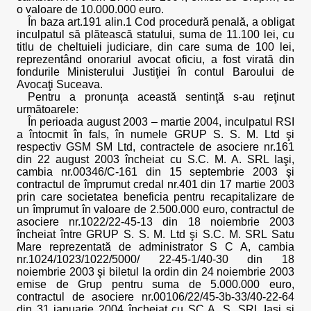
o valoare de 10.000.000 euro.
În baza art.191 alin.1 Cod procedură penală, a obligat
inculpatul să plătească statului, suma de 11.100 lei, cu
titlu de cheltuieli judiciare, din care suma de 100 lei,
reprezentând onorariul avocat oficiu, a fost virată din
fondurile Ministerului Justiţiei în contul Baroului de
Avocaţi Suceava.
Pentru a pronunţa această sentinţă s-au reţinut
următoarele:
În perioada august 2003 – martie 2004, inculpatul RSI
a întocmit în fals, în numele GRUP S. S. M. Ltd şi
respectiv GSM SM Ltd, contractele de asociere nr.161
din 22 august 2003 încheiat cu S.C. M. A. SRL Iaşi,
cambia nr.00346/C-161 din 15 septembrie 2003 şi
contractul de împrumut credal nr.401 din 17 martie 2003
prin care societatea beneficia pentru recapitalizare de
un împrumut în valoare de 2.500.000 euro, contractul de
asociere nr.1022/22-45-13 din 18 noiembrie 2003
încheiat între GRUP S. S. M. Ltd şi S.C. M. SRL Satu
Mare reprezentată de administrator S C A, cambia
nr.1024/1023/1022/5000/ 22-45-1/40-30 din 18
noiembrie 2003 şi biletul la ordin din 24 noiembrie 2003
emise de Grup pentru suma de 5.000.000 euro,
contractul de asociere nr.00106/22/45-3b-33/40-22-64
din 31 ianuarie 2004 încheiat cu SC A. S. SRL Iaşi şi