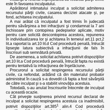
este în favoarea inculpatului.
Apărătorul intimatului inculpat a solicitat admiterea
recursului părţii civile, casarea deciziei atacate şi, pe
fond, achitarea inculpatului.
A mai arătat că inculpatul a fost trimis în judecată
pentru săvârşirea a trei infracţiuni şi condamnat la 7 ani
închisoare prin contopirea pedepselor aplicate, motiv
pentru care solicită descontopirea acestora, repunerea
în individualizarea lor şi achitarea în temeiul art.11 pct.2
lit.a raportat la art.10 lit.d Cod procedură penală, întrucât
lipseşte latura subiectivă a infracţiunii de fals în
înscrisuri sub semnătură privată.
De asemenea, a solicitat achitarea potrivit dispoziţiilor
art.10 lit.a Cod procedură penală, întrucât fapta nu există
pentru tentativă la infracţiunea de înşelăciune.
Procurorul a solicitat respingerea recursului părţii
civile, ca nefondat, arătând că din materialul probator
administrat în cauză s-a dovedit că fapta a fost săvârşită
de către inculpat şi s-a stabilit vinovăţia acestuia.
Totodată, s-au anulat înscrisurile întocmite de inculpat
cu această ocazie.
Cât priveşte susţinerea privind recursul declarat de
inculpat a solicitat respingerea acestuia ca inadmisibil,
1
potrivit dispoziţiilor art.385
alin.4 Cod procedură