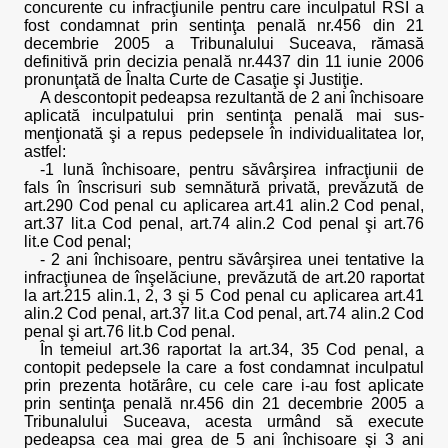
concurente cu infracţiunile pentru care inculpatul RSI a
fost condamnat prin sentinţa penală nr.456 din 21
decembrie 2005 a Tribunalului Suceava, rămasă
definitivă prin decizia penală nr.4437 din 11 iunie 2006
pronunţată de Înalta Curte de Casaţie şi Justiţie.
A descontopit pedeapsa rezultantă de 2 ani închisoare
aplicată inculpatului prin sentinţa penală mai sus-
menţionată şi a repus pedepsele în individualitatea lor,
astfel:
-1 lună închisoare, pentru săvârşirea infracţiunii de
fals în înscrisuri sub semnătură privată, prevăzută de
art.290 Cod penal cu aplicarea art.41 alin.2 Cod penal,
art.37 lit.a Cod penal, art.74 alin.2 Cod penal şi art.76
lit.e Cod penal;
- 2 ani închisoare, pentru săvârşirea unei tentative la
infracţiunea de înşelăciune, prevăzută de art.20 raportat
la art.215 alin.1, 2, 3 şi 5 Cod penal cu aplicarea art.41
alin.2 Cod penal, art.37 lit.a Cod penal, art.74 alin.2 Cod
penal şi art.76 lit.b Cod penal.
În temeiul art.36 raportat la art.34, 35 Cod penal, a
contopit pedepsele la care a fost condamnat inculpatul
prin prezenta hotărâre, cu cele care i-au fost aplicate
prin sentinţa penală nr.456 din 21 decembrie 2005 a
Tribunalului Suceava, acesta urmând să execute
pedeapsa cea mai grea de 5 ani închisoare şi 3 ani