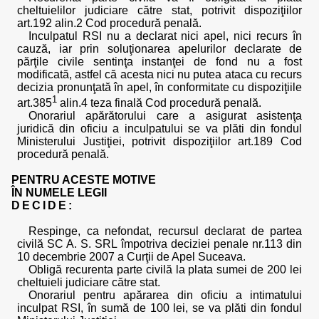
cheltuielilor judiciare către stat, potrivit dispoziţiilor
art.192 alin.2 Cod procedură penală.
Inculpatul RSI nu a declarat nici apel, nici recurs în
cauză, iar prin soluţionarea apelurilor declarate de
părţile civile sentinţa instanţei de fond nu a fost
modificată, astfel că acesta nici nu putea ataca cu recurs
decizia pronunţată în apel, în conformitate cu dispoziţiile
1
art.385
alin.4 teza finală Cod procedură penală.
Onorariul apărătorului care a asigurat asistenţa
juridică din oficiu a inculpatului se va plăti din fondul
Ministerului Justiţiei, potrivit dispoziţiilor art.189 Cod
procedură penală.
PENTRU ACESTE MOTIVE
ÎN NUMELE LEGII
DECIDE:
Respinge, ca nefondat, recursul declarat de partea
civilă SC A. S. SRL împotriva deciziei penale nr.113 din
10 decembrie 2007 a Curţii de Apel Suceava.
Obligă recurenta parte civilă la plata sumei de 200 lei
cheltuieli judiciare către stat.
Onorariul pentru apărarea din oficiu a intimatului
inculpat RSI, în sumă de 100 lei, se va plăti din fondul