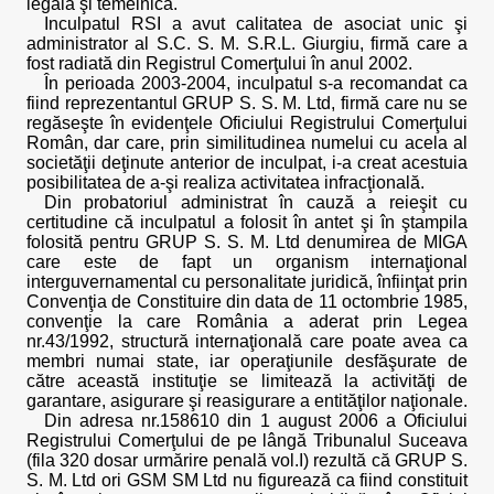
legală şi temeinică.
Inculpatul RSI a avut calitatea de asociat unic şi
administrator al S.C. S. M. S.R.L. Giurgiu, firmă care a
fost radiată din Registrul Comerţului în anul 2002.
În perioada 2003-2004, inculpatul s-a recomandat ca
fiind reprezentantul GRUP S. S. M. Ltd, firmă care nu se
regăseşte în evidenţele Oficiului Registrului Comerţului
Român, dar care, prin similitudinea numelui cu acela al
societăţii deţinute anterior de inculpat, i-a creat acestuia
posibilitatea de a-şi realiza activitatea infracţională.
Din probatoriul administrat în cauză a reieşit cu
certitudine că inculpatul a folosit în antet şi în ştampila
folosită pentru GRUP S. S. M. Ltd denumirea de MIGA
care este de fapt un organism internaţional
interguvernamental cu personalitate juridică, înfiinţat prin
Convenţia de Constituire din data de 11 octombrie 1985,
convenţie la care România a aderat prin Legea
nr.43/1992, structură internaţională care poate avea ca
membri numai state, iar operaţiunile desfăşurate de
către această instituţie se limitează la activităţi de
garantare, asigurare şi reasigurare a entităţilor naţionale.
Din adresa nr.158610 din 1 august 2006 a Oficiului
Registrului Comerţului de pe lângă Tribunalul Suceava
(fila 320 dosar urmărire penală vol.I) rezultă că GRUP S.
S. M. Ltd ori GSM SM Ltd nu figurează ca fiind constituit