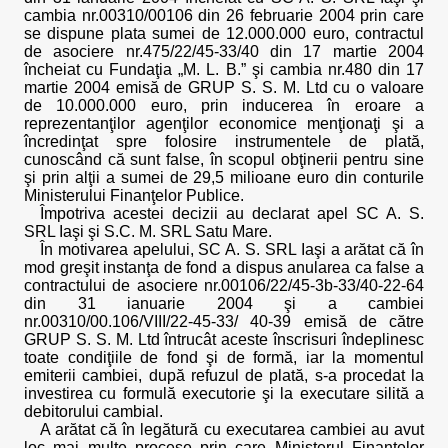
cambia nr.00310/00106 din 26 februarie 2004 prin care
se dispune plata sumei de 12.000.000 euro, contractul
de asociere nr.475/22/45-33/40 din 17 martie 2004
încheiat cu Fundaţia „M. L. B.” şi cambia nr.480 din 17
martie 2004 emisă de GRUP S. S. M. Ltd cu o valoare
de 10.000.000 euro, prin inducerea în eroare a
reprezentanţilor agenţilor economice menţionaţi şi a
încredinţat spre folosire instrumentele de plată,
cunoscând că sunt false, în scopul obţinerii pentru sine
şi prin alţii a sumei de 29,5 milioane euro din conturile
Ministerului Finanţelor Publice.
Împotriva acestei decizii au declarat apel SC A. S.
SRL Iaşi şi S.C. M. SRL Satu Mare.
În motivarea apelului, SC A. S. SRL Iaşi a arătat că în
mod greşit instanţa de fond a dispus anularea ca false a
contractului de asociere nr.00106/22/45-3b-33/40-22-64
din 31 ianuarie 2004 şi a cambiei
nr.00310/00.106/VIII/22-45-33/ 40-39 emisă de către
GRUP S. S. M. Ltd întrucât aceste înscrisuri îndeplinesc
toate condiţiile de fond şi de formă, iar la momentul
emiterii cambiei, după refuzul de plată, s-a procedat la
investirea cu formulă executorie şi la executare silită a
debitorului cambial.
A arătat că în legătură cu executarea cambiei au avut
loc mai multe procese prin care Ministerul Finanţelor