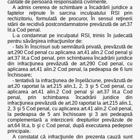
calitate de persoană responsabilă civilmente.
A admis cererea de schimbare a încadrării juridice a
faptelor reţinute în sarcina inculpatului RSI prin
rechizitoriu, formulată de procuror, în sensul reţinerii
stării de recidivă postcondamnatorie prevăzută de art.37
lit.a Cod penal.
L-a condamnat pe inculpatul RSI, trimis în judecată
pentru săvârşirea infracţiunilor de:
- fals în înscrisuri sub semnătură privată, prevăzută de
art.290 Cod penal cu aplicarea art.41 alin.2 Cod penal şi
art.37 lit.a Cod penal, prin schimbarea încadrării juridice
din infracţiunea prevăzută de art.290 Cod penal, cu
aplicarea art.41 alin.2 Cod penal, la pedeapsa de 6 luni
închisoare;
- tentativă la infracţiunea de înşelăciune, prevăzută de
art.20 raportat la art.215 alin.1, 2, 3 şi 5 Cod penal, cu
aplicarea art.41 alin.2 Cod penal şi art.37 lit.a Cod
penal, prin schimbarea încadrării juridice din
infracţiunea prevăzută de art.20 raportat la art.215 alin.1,
2, 3 şi 5 Cod penal, cu aplicarea art.41 alin.2 Cod penal,
la pedeapsa de 5 ani închisoare şi 3 ani pedeapsă
complementară a interzicerii drepturilor prevăzute de
art.64 lit.a, b şi c Cod penal, după executarea pedepsei
principale.
A constatat că infracţiunile din prezenta cauză sunt