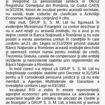
şi înregistrat ca personalitate juridică în Oficiul
Registrului Comerţului din România, iar Codul CAEN
nr.3/22936, folosit de inculpat pentru această societate,
nu există, toate codurile de clasificare a Activităţii
Economiei Naţionale conţinând 4 cifre.
Mai mult, GRUP S. S. M. Ltd nu figurează în
evidenţele Ministerului Finanţelor cu conturi deschise şi
nu a avut relaţii cu această instituţie, nu a avut şi nu
deţine conturi la Banca Naţională a României şi nu este
posibil a exista asemenea conturi în condiţiile în care
conform art.21 din Legea nr.312/2004 privind statutul
Băncii Naţionale a României această instituţie deschide
şi operează conturi numai pentru instituţii de credit,
Trezoreria Statului, casele de compensare şi alte entităţi
rezidente şi nerezidente stabilite prin reglementări ale
Băncii Naţionale a României.
În mod corect s-a reţinut că GRUP S. S. M. Ltd nu
îndeplineşte condiţiile stabilite prin Decretul nr.31/1954
pentru a fi considerată persoană juridică şi că nu este
membră a Agenţiei Multilaterale de Garantare a
Investiţiilor conform Legii nr.43/1992.
Inculpatul RSI a indus în eroare reprezentanţii
agenţilor economici prin prezentarea ca adevărate a
aspectelor legate de calitatea de alocator de credite şi
de finanţator a GRUP S. S. M. Ltd, a întocmit şi semnat