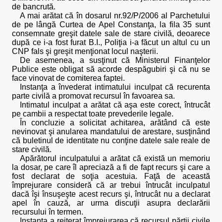
de bancrută.
A mai arătat că în dosarul nr.92/P/2006 al Parchetului
de pe lângă Curtea de Apel Constanţa, la fila 35 sunt
consemnate greşit datele sale de stare civilă, deoarece
după ce i-a fost furat B.I., Poliţia i-a făcut un altul cu un
CNP fals şi greşit menţionat locul naşterii.
De asemenea, a susţinut că Ministerul Finanţelor
Publice este obligat să acorde despăgubiri şi că nu se
face vinovat de comiterea faptei.
Instanţa a învederat intimatului inculpat că recurenta
parte civilă a promovat recursul în favoarea sa.
Intimatul inculpat a arătat că aşa este corect, întrucât
pe cambii a respectat toate prevederile legale.
În concluzie a solicitat achitarea, arătând că este
nevinovat şi anularea mandatului de arestare, susţinând
că buletinul de identitate nu conţine datele sale reale de
stare civilă.
Apărătorul inculpatului a arătat că există un memoriu
la dosar, pe care îl apreciază a fi de fapt recurs şi care a
fost declarat de soţia acestuia. Faţă de această
împrejurare consideră că ar trebui întrucât inculpatul
dacă îşi însuşeşte acest recurs şi, întrucât nu a declarat
apel în cauză, ar urma discuţii asupra declarării
recursului în termen.
Instanţa a reiterat împrejurarea că recursul părţii civile