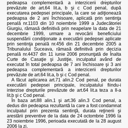
pedeapsa complementară a interzicerii drepturilor
prevăzute de art.64 lit.a, b şi c Cod penal, după
executarea pedepsei principale, la care se adiţionează
pedeapsa de 2 ani închisoare, aplicată prin sentinţa
penală nr.1103 din 10 noiembrie 1999 a Judecătoriei
Giurgiu, rămasă definitivă prin neapelare la data de 21
decembrie 1999, urmare a revocării beneficiului
suspendării condiţionate a executării pedepsei aplicate
prin sentinţa penală nr.456 din 21 decembrie 2005 a
Tribunalului Suceava, rămasă definitivă prin decizia
penală nr.4437 din 11 iunie 2006 pronunţată de Înalta
Curte de Casaţie şi Justiţie, inculpatul având de
executat în total pedeapsa de 7 ani închisoare şi 3 ani
pedeapsa complementară a interzicerii drepturilor
prevăzute de art.64 lit.a, b şi c Cod penal.
A făcut aplicarea art.71 alin.2 Cod penal, pe durata
executării pedepsei principale, inculpatului fiindu-i
interzise drepturile prevăzute de art.64 lit.a teza a II-a
lit.b şi c Cod penal.
În baza art.88 alin.1 şi art.36 alin.3 Cod penal, a
dedus din pedeapsa rezultantă la care a fost condamnat
inculpatul prin prezenta sentinţă, durata reţinerii şi
arestării preventive de la data de 24 octombrie 1996 la
23 noiembrie 1996, perioada executată de la 28 august
2006 la zi.