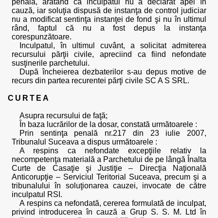
penală, arătând că inculpatul nu a declarat apel în
cauză, iar soluţia dispusă de instanţa de control judiciar
nu a modificat sentinţa instanţei de fond şi nu în ultimul
rând, faptul că nu a fost depus la instanţa
corespunzătoare.
Inculpatul, în ultimul cuvânt, a solicitat admiterea
recursului părţii civile, apreciind ca fiind nefondate
susţinerile parchetului.
După încheierea dezbaterilor s-au depus motive de
recurs din partea recurentei părţi civile SC A S SRL.
CURTEA
Asupra recursului de faţă;
În baza lucrărilor de la dosar, constată următoarele :
Prin sentinţa penală nr.217 din 23 iulie 2007,
Tribunalul Suceava a dispus următoarele :
A respins ca nefondate excepţiile relativ la
necompetenţa materială a Parchetului de pe lângă Înalta
Curte de Casaţie şi Justiţie – Direcţia Naţională
Anticorupţie – Serviciul Teritorial Suceava, precum şi a
tribunalului în soluţionarea cauzei, invocate de către
inculpatul RSI.
A respins ca nefondată, cererea formulată de inculpat,
privind introducerea în cauză a Grup S. S. M. Ltd în