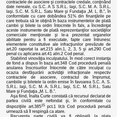
contractele de asociere şi contractele credale, conţinând
date nereale, cu S.C. A S S.R.L. Iaşi, S.C. M. A. S.R.L.
Iaşi, S.C. M. S.R.L. Satu Mare şi Fundaţia „M. L. B.”, în
conformitate cu care dobândea 51% din finanţările pe
care trebuia să le obţină în baza instrumentelor de plată
cambii şi bilete la ordin întocmite în fals, a încredinţat
aceste instrumente de plată reprezentanţilor societăţilor
comerciale menţionate şi le-a prezentat organelor
abilitate pentru a fi executate, fapte care întrunesc
elementele constitutive ale infracţiunilor prevăzute de
art.20 raportat la art.215 alin.1, 2, 3, 5 şi art.290 Cod
penal cu aplicarea art.41 alin.2 Cod penal.
Stabilind vinovăţia inculpatului, în mod corect instanţa
de fond a dispus în baza art.348 Cod procedură penală
anularea înscrisurilor întocmite de către inculpat cu
ocazia desfăşurării activităţii infracţionale respectiv
contractele de asociere, contractul de împrumut,
cambiile şi biletele la ordin emise în favoarea S.C. A. S.
S.R.L. Iaşi, S.C. M. A. S.R.L. Iaşi, S.C. M. S.R.L. Satu
Mare şi Fundaţia „M. L. B.”.
Aşa fiind, Înalta Curte constată că recursul declarat de
partea civilă este nefondat şi, în conformitate cu
15
dispoziţiile art.385
pct.1 lit.b Cod procedură penală
urmează să îl respingă ca atare.
Recurenta parte civilă va fi obligată la plata