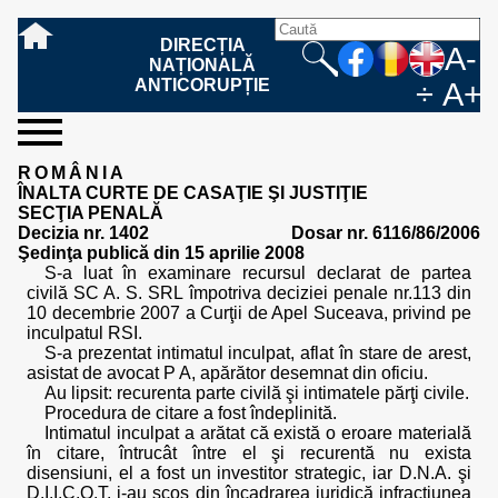
DIRECȚIA
A-
NAȚIONALĂ
ANTICORUPȚIE
÷
A+
sesizați-
despre
rezultatele
mass
informare
cooperare
Ce
Cum
Cum
Ce
Fazele
Ce
Care sunt
Cum
Cine
Cu ce
Sursele
Structura
Conducerea
Structuri
Cadrul
Resurse
Resurse
Integritate
Rapoarte
Hotărâri
Biroul de
Comunicate
Model de
Drept
Evenimente
Persoana
Model
Raportul
Legea
Protecția
Modalități
Programe
Evenimente
Cadrul legal
ROMÂNIA
ne
noi
noastre
media
publică
internațională
înseamnă
sesizați
este
trebuie
procesului
urmează
drepturile și
sprijiniți
lucrează
se
de
teritoriale
legal
financiare
umane
instituțională
de
penale
informare
de presă
acreditare
la
responsabilă
solicitare
anual
544/2001
datelor
de
internaționale
internațional
ÎNALTA CURTE DE CASAŢIE ŞI JUSTIŢIE
fapta de
o faptă
protejat
să
penal
după ce
obligațiile
DNA
la DNA?
ocupă
informații
și achiziții
activitate
definitive
și relații
replică
cu
informații
privind
și norme
cu
contestare
SECŢIA PENALĂ
corupție
de
cel care
conțină o
sesizez
persoanelor
oferind
DNA?
ale DNA
publice
în cauze
publice -
informarea
în baza
aplicarea
de
caracter
a
Decizia nr. 1402
Dosar nr. 6116/86/2006
corupție?
denunță?
sesizare?
o faptă
în procesul
date
de
Contacte
publică
Legii
Legii
aplicare
personal
răspunsului
Şedinţa publică din 15 aprilie 2008
de
penal?
despre
corupție
544/2001
544/2001
oferit în
S-a luat în examinare recursul declarat de partea
corupție?
posibile
baza Legii
civilă SC A. S. SRL împotriva deciziei penale nr.113 din
fapte de
544/2001
10 decembrie 2007 a Curţii de Apel Suceava, privind pe
corupție?
inculpatul RSI.
S-a prezentat intimatul inculpat, aflat în stare de arest,
asistat de avocat P A, apărător desemnat din oficiu.
Au lipsit: recurenta parte civilă şi intimatele părţi civile.
Procedura de citare a fost îndeplinită.
Intimatul inculpat a arătat că există o eroare materială
în citare, întrucât între el şi recurentă nu exista
disensiuni, el a fost un investitor strategic, iar D.N.A. şi
D.I.I.C.O.T. i-au scos din încadrarea juridică infracţiunea