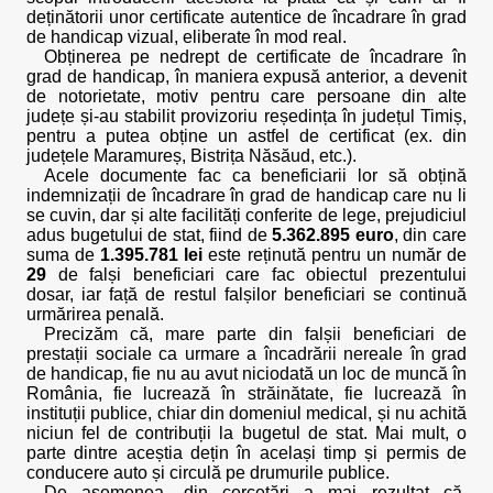
deținătorii unor certificate autentice de încadrare în grad
de handicap vizual, eliberate în mod real.
Obținerea pe nedrept de certificate de încadrare în
grad de handicap, în maniera expusă anterior, a devenit
de notorietate, motiv pentru care persoane din alte
județe și-au stabilit provizoriu reședința în județul Timiș,
pentru a putea obține un astfel de certificat (ex. din
județele Maramureș, Bistrița Năsăud, etc.).
Acele documente fac ca beneficiarii lor să obțină
indemnizații de încadrare în grad de handicap care nu li
se cuvin, dar și alte facilități conferite de lege, prejudiciul
adus bugetului de stat, fiind de
5.362.895 euro
, din care
suma de
1.395.781 lei
este reținută pentru un număr de
29
de falși beneficiari care fac obiectul prezentului
dosar, iar față de restul falșilor beneficiari se continuă
urmărirea penală.
Precizăm că, mare parte din falșii beneficiari de
prestații sociale ca urmare a încadrării nereale în grad
de handicap, fie nu au avut niciodată un loc de muncă în
România, fie lucrează în străinătate, fie lucrează în
instituții publice, chiar din domeniul medical, și nu achită
niciun fel de contribuții la bugetul de stat. Mai mult, o
parte dintre aceștia dețin în același timp și permis de
conducere auto și circulă pe drumurile publice.
De asemenea, din cercetări a mai rezultat că,