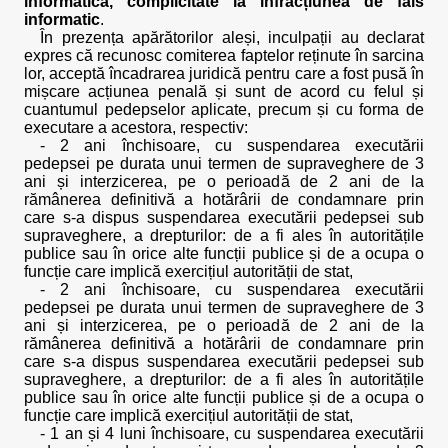
informatică, complicitate la infracțiunea de fals
informatic
.
În prezența apărătorilor aleși, inculpații au declarat
expres că recunosc comiterea faptelor reținute în sarcina
lor, acceptă încadrarea juridică pentru care a fost pusă în
mișcare acțiunea penală și sunt de acord cu felul și
cuantumul pedepselor aplicate, precum și cu forma de
executare a acestora, respectiv:
- 2 ani închisoare, cu suspendarea executării
pedepsei pe durata unui termen de supraveghere de 3
ani și interzicerea, pe o perioadă de 2 ani de la
rămânerea definitivă a hotărârii de condamnare prin
care s-a dispus suspendarea executării pedepsei sub
supraveghere, a drepturilor: de a fi ales în autoritățile
publice sau în orice alte funcții publice și de a ocupa o
funcție care implică exercițiul autorității de stat,
- 2 ani închisoare, cu suspendarea executării
pedepsei pe durata unui termen de supraveghere de 3
ani și interzicerea, pe o perioadă de 2 ani de la
rămânerea definitivă a hotărârii de condamnare prin
care s-a dispus suspendarea executării pedepsei sub
supraveghere, a drepturilor: de a fi ales în autoritățile
publice sau în orice alte funcții publice și de a ocupa o
funcție care implică exercițiul autorității de stat,
- 1 an și 4 luni închisoare, cu suspendarea executării