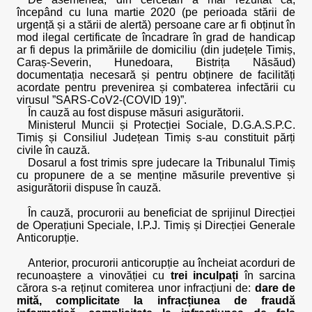
începând cu luna martie 2020 (pe perioada stării de
urgență și a stării de alertă) persoane care ar fi obținut în
mod ilegal certificate de încadrare în grad de handicap
ar fi depus la primăriile de domiciliu (din județele Timiș,
Caraș-Severin, Hunedoara, Bistrița Năsăud)
documentația necesară și pentru obținere de facilități
acordate pentru prevenirea și combaterea infectării cu
virusul ”SARS-CoV2-(COVID 19)”.
În cauză au fost dispuse măsuri asigurătorii.
Ministerul Muncii și Protecției Sociale, D.G.A.S.P.C.
Timiș și Consiliul Județean Timiș s-au constituit părți
civile în cauză.
Dosarul a fost trimis spre judecare la Tribunalul Timiș
cu propunere de a se menține măsurile preventive și
asigurătorii dispuse în cauză.
În cauză, procurorii au beneficiat de sprijinul Direcției
de Operațiuni Speciale, I.P.J. Timiș și Direcției Generale
Anticorupție.
Anterior, procurorii anticorupție au încheiat acorduri de
recunoaștere a vinovăției cu
trei inculpați
în sarcina
cărora s-a reținut comiterea unor infracțiuni de:
dare de
mită, complicitate la infracțiunea de fraudă