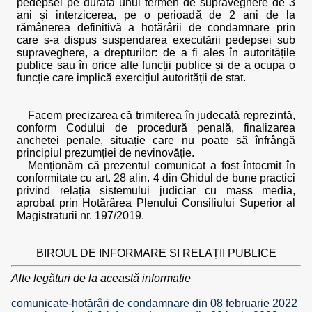
pedepsei pe durata unui termen de supraveghere de 3
ani și interzicerea, pe o perioadă de 2 ani de la
rămânerea definitivă a hotărârii de condamnare prin
care s-a dispus suspendarea executării pedepsei sub
supraveghere, a drepturilor: de a fi ales în autoritățile
publice sau în orice alte funcții publice și de a ocupa o
funcție care implică exercițiul autorității de stat.
Facem precizarea că trimiterea în judecată reprezintă,
conform Codului de procedură penală, finalizarea
anchetei penale, situație care nu poate să înfrângă
principiul prezumției de nevinovăție.
Menționăm că prezentul comunicat a fost întocmit în
conformitate cu art. 28 alin. 4 din Ghidul de bune practici
privind relația sistemului judiciar cu mass media,
aprobat prin Hotărârea Plenului Consiliului Superior al
Magistraturii nr. 197/2019.
BIROUL DE INFORMARE ȘI RELAȚII PUBLICE
Alte legături de la această informație
comunicate-hotărâri de condamnare din 08 februarie 2022