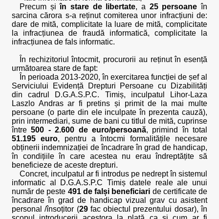
Precum și
în stare de libertate
, a
25 persoane
în
sarcina cărora s-a reținut comiterea unor infracțiuni de:
dare de mită, complicitate la luare de mită, complicitate
la infracțiunea de fraudă informatică, complicitate la
infracțiunea de fals informatic.
În rechizitoriul întocmit, procurorii au reținut în esență
următoarea stare de fapt:
În perioada 2013-2020, în exercitarea funcției de șef al
Serviciului Evidență Drepturi Persoane cu Dizabilități
din cadrul D.G.A.S.P.C. Timiș, inculpatul Lihor-Laza
Laszlo Andras ar fi pretins și primit de la mai multe
persoane (o parte din ele inculpate în prezenta cauză),
prin intermediari, sume de bani cu titlul de mită, cuprinse
între
500 - 2.600 de euro/persoană
, primind în total
51.195 euro
, pentru a întocmi formalitățile necesare
obținerii indemnizației de încadrare în grad de handicap,
în condițiile în care acestea nu erau îndreptățite să
beneficieze de aceste drepturi.
Concret, inculpatul ar fi introdus pe nedrept în sistemul
informatic al D.G.A.S.P.C Timiș datele reale ale unui
număr de peste
491 de falși beneficiari
de certificate de
încadrare în grad de handicap vizual grav cu asistent
personal /însoțitor (
29
fac obiectul prezentului dosar), în
scopul introducerii acestora la plată ca și cum ar fi