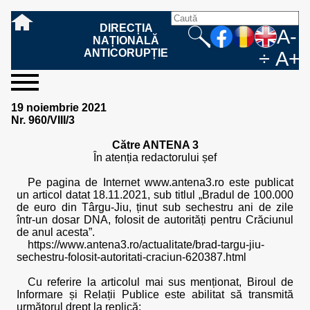
DIRECȚIA
A-
NAȚIONALĂ
ANTICORUPȚIE
÷
A+
sesizați-
despre
rezultatele
mass
informare
cooperare
Ce
Cum
Cum
Ce
Fazele
Ce
Care sunt
Cum
Cine
Cu ce
Sursele
Structura
Conducerea
Structuri
Cadrul
Resurse
Resurse
Integritate
Rapoarte
Hotărâri
Biroul de
Comunicate
Model de
Drept
Evenimente
Persoana
Model
Raportul
Legea
Protecția
Modalități
Programe
Evenimente
Cadrul legal
19 noiembrie 2021
ne
noi
noastre
media
publică
internațională
înseamnă
sesizați
este
trebuie
procesului
urmează
drepturile și
sprijiniți
lucrează
se
de
teritoriale
legal
financiare
umane
instituțională
de
penale
informare
de presă
acreditare
la
responsabilă
solicitare
anual
544/2001
datelor
de
internaționale
internațional
Nr. 960/VIII/3
fapta de
o faptă
protejat
să
penal
după ce
obligațiile
DNA
la DNA?
ocupă
informații
și achiziții
activitate
definitive
și relații
replică
cu
informații
privind
și norme
cu
contestare
corupție
de
cel care
conțină o
sesizez
persoanelor
oferind
DNA?
ale DNA
publice
în cauze
publice -
informarea
în baza
aplicarea
de
caracter
a
Către ANTENA 3
corupție?
denunță?
sesizare?
o faptă
în procesul
date
de
Contacte
publică
Legii
Legii
aplicare
personal
răspunsului
În atenția redactorului șef
de
penal?
despre
corupție
544/2001
544/2001
oferit în
corupție?
posibile
baza Legii
Pe pagina de Internet www.antena3.ro este publicat
fapte de
544/2001
un articol datat 18.11.2021, sub titlul „Bradul de 100.000
corupție?
de euro din Târgu-Jiu, ținut sub sechestru ani de zile
într-un dosar DNA, folosit de autorități pentru Crăciunul
de anul acesta”.
https://www.antena3.ro/actualitate/brad-targu-jiu-
sechestru-folosit-autoritati-craciun-620387.html
Cu referire la articolul mai sus menționat, Biroul de
Informare și Relații Publice este abilitat să transmită
următorul drept la replică: