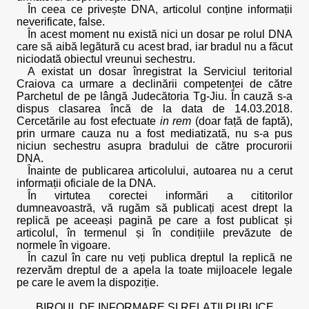
În ceea ce privește DNA, articolul conține informații
neverificate, false.
În acest moment nu există nici un dosar pe rolul DNA
care să aibă legătură cu acest brad, iar bradul nu a făcut
niciodată obiectul vreunui sechestru.
A existat un dosar înregistrat la Serviciul teritorial
Craiova ca urmare a declinării competenței de către
Parchetul de pe lângă Judecătoria Tg-Jiu. În cauză s-a
dispus clasarea încă de la data de 14.03.2018.
Cercetările au fost efectuate
in rem
(doar față de faptă),
prin urmare cauza nu a fost mediatizată, nu s-a pus
niciun sechestru asupra bradului de către procurorii
DNA.
Înainte de publicarea articolului, autoarea nu a cerut
informații oficiale de la DNA.
În virtutea corectei informări a cititorilor
dumneavoastră, vă rugăm să publicați acest drept la
replică pe aceeași pagină pe care a fost publicat și
articolul, în termenul și în condițiile prevăzute de
normele în vigoare.
În cazul în care nu veți publica dreptul la replică ne
rezervăm dreptul de a apela la toate mijloacele legale
pe care le avem la dispoziție.
BIROUL DE INFORMARE ȘI RELAȚII PUBLICE