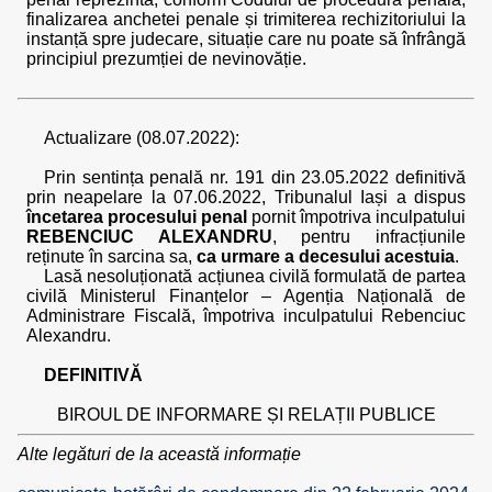
finalizarea anchetei penale și trimiterea rechizitoriului la
instanță spre judecare, situație care nu poate să înfrângă
principiul prezumției de nevinovăție.
Actualizare (08.07.2022):
Prin sentința penală nr. 191 din 23.05.2022 definitivă
prin neapelare la 07.06.2022, Tribunalul Iași a dispus
încetarea procesului penal
pornit împotriva inculpatului
REBENCIUC ALEXANDRU
, pentru infracțiunile
reținute în sarcina sa,
ca urmare a decesului acestuia
.
Lasă nesoluționată acțiunea civilă formulată de partea
civilă Ministerul Finanțelor – Agenția Națională de
Administrare Fiscală, împotriva inculpatului Rebenciuc
Alexandru.
DEFINITIVĂ
BIROUL DE INFORMARE ȘI RELAȚII PUBLICE
Alte legături de la această informație