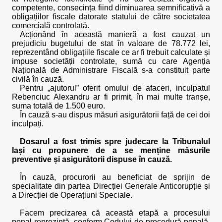
competente, consecința fiind diminuarea semnificativă a
obligațiilor fiscale datorate statului de către societatea
comercială controlată.
Acționând în această manieră a fost cauzat un
prejudiciu bugetului de stat în valoare de 78.772 lei,
reprezentând obligațiile fiscale ce ar fi trebuit calculate și
impuse societății controlate, sumă cu care Agenția
Națională de Administrare Fiscală s-a constituit parte
civilă în cauză.
Pentru „ajutorul” oferit omului de afaceri, inculpatul
Rebenciuc Alexandru ar fi primit, în mai multe tranșe,
suma totală de 1.500 euro.
În cauză s-au dispus măsuri asigurătorii față de cei doi
inculpați.
Dosarul a fost trimis spre judecare la Tribunalul
Iași cu propunere de a se menține măsurile
preventive și asigurătorii dispuse în cauză.
În cauză, procurorii au beneficiat de sprijin de
specialitate din partea Direcției Generale Anticorupție și
a Direcției de Operațiuni Speciale.
Facem precizarea că această etapă a procesului
penal reprezintă, conform Codului de procedură penală,