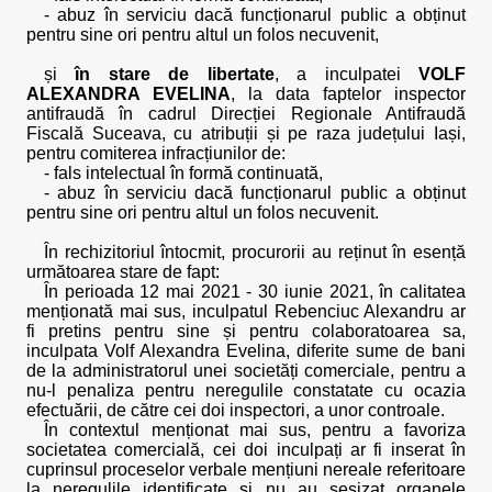
- abuz în serviciu dacă funcționarul public a obținut
pentru sine ori pentru altul un folos necuvenit,
și
în stare de libertate
, a inculpatei
VOLF
ALEXANDRA EVELINA
, la data faptelor inspector
antifraudă în cadrul Direcției Regionale Antifraudă
Fiscală Suceava, cu atribuții și pe raza județului Iași,
pentru comiterea infracțiunilor de:
- fals intelectual în formă continuată,
- abuz în serviciu dacă funcționarul public a obținut
pentru sine ori pentru altul un folos necuvenit.
În rechizitoriul întocmit, procurorii au reținut în esență
următoarea stare de fapt:
În perioada 12 mai 2021 - 30 iunie 2021, în calitatea
menționată mai sus, inculpatul Rebenciuc Alexandru ar
fi pretins pentru sine și pentru colaboratoarea sa,
inculpata Volf Alexandra Evelina, diferite sume de bani
de la administratorul unei societăți comerciale, pentru a
nu-l penaliza pentru neregulile constatate cu ocazia
efectuării, de către cei doi inspectori, a unor controale.
În contextul menționat mai sus, pentru a favoriza
societatea comercială, cei doi inculpați ar fi inserat în
cuprinsul proceselor verbale mențiuni nereale referitoare
la neregulile identificate și nu au sesizat organele