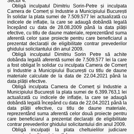
Sector 4.
Obligă inculpatul Dimitriu Sorin-Petre și inculpata
Camera de Comerț și Industrie a Municipiului București
în solidar la plata sumei de 7.509.577 lei actualizată cu
indicele de inflație, la care se adaugă dobândă legală
începând cu data de 28.08.2009 până la data plății
efective, cu titlu de daune materiale, reprezentând suma
aferentă celor șase proiecte pentru care beneficiarul a
prezentat declarații de eligibilitate contrar prevederilor
ghidului solicitantului din anul 2009.
Obligă inculpatul Dimitriu Sorin Petre să achite
dobânda legală aferentă sumei de 7.509.577 lei la care
a fost obligat în solidar cu inculpata Camera de Comerț
și Industrie a Municipiului București cu titlu de daune
materiale calculate de la data de 22.04.2021 până la
data plății efective.
Obligă inculpata Camera de Comerț și Industrie a
Municipiului București la plata sumei de 6.399.763,1 lei
actualizată cu indicele de inflație, la care se adaugă
dobândă legală începând cu data de 22.04.2021 până la
data plății efective, cu titlu de daune materiale,
reprezentând suma aferentă celor două proiecte pentru
care beneficiarul a prezentat declarații de eligibilitate
contrar prevederilor ghidului solicitantului din anul 2009.
Obligă inculpații la plata cheltuielilor judiciare