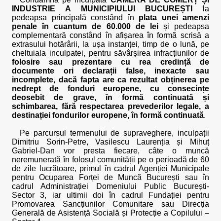
INDUSTRIE A MUNICIPIULUI BUCUREȘTI
la
pedeapsa principală constând în
plata unei amenzi
penale în cuantum de 60.000 de lei
și pedeapsa
complementară constând în afișarea în formă scrisă a
extrasului hotărârii, la ușa instanței, timp de o lună, pe
cheltuiala inculpatei, pentru săvârșirea infracțiunilor de
folosire sau prezentare cu rea credință de
documente ori declarații false, inexacte sau
incomplete, dacă fapta are ca rezultat obținerea pe
nedrept de fonduri europene, cu consecințe
deosebit de grave, în formă continuată și
schimbarea, fără respectarea prevederilor legale, a
destinației fondurilor europene, în formă continuată
.
Pe parcursul termenului de supraveghere, inculpații
Dimitriu Sorin-Petre, Vasilescu Laurenția și Mihuț
Gabriel-Dan vor presta fiecare, câte o muncă
neremunerată în folosul comunității pe o perioadă de 60
de zile lucrătoare, primul în cadrul Agenției Municipale
pentru Ocuparea Forței de Muncă București sau în
cadrul Administrației Domeniului Public București-
Sector 3, iar ultimii doi în cadrul Fundației pentru
Promovarea Sancțiunilor Comunitare sau Direcția
Generală de Asistență Socială și Protecție a Copilului –