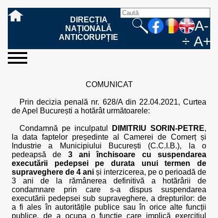
DIRECȚIA
A-
NAȚIONALĂ
ANTICORUPȚIE
÷
A+
sesizați-
despre
rezultatele
mass
informare
cooperare
Ce
Cum
Cum
Ce
Fazele
Ce
Care sunt
Cum
Cine
Cu ce
Sursele
Structura
Conducerea
Structuri
Cadrul
Resurse
Resurse
Integritate
Rapoarte
Hotărâri
Biroul de
Comunicate
Model de
Drept
Evenimente
Persoana
Model
Raportul
Legea
Protecția
Modalități
Programe
Evenimente
Cadrul legal
ne
noi
noastre
media
publică
internațională
înseamnă
sesizați
este
trebuie
procesului
urmează
drepturile și
sprijiniți
lucrează
se
de
teritoriale
legal
financiare
umane
instituțională
de
penale
informare
de presă
acreditare
la
responsabilă
solicitare
anual
544/2001
datelor
de
internaționale
internațional
COMUNICAT
fapta de
o faptă
protejat
să
penal
după ce
obligațiile
DNA
la DNA?
ocupă
informații
și achiziții
activitate
definitive
și relații
replică
cu
informații
privind
și norme
cu
contestare
corupție
de
cel care
conțină o
sesizez
persoanelor
oferind
DNA?
ale DNA
publice
în cauze
publice -
informarea
în baza
aplicarea
de
caracter
a
Prin decizia penală nr. 628/A din 22.04.2021, Curtea
corupție?
denunță?
sesizare?
o faptă
în procesul
date
de
Contacte
publică
Legii
Legii
aplicare
personal
răspunsului
de Apel București a hotărât următoarele:
de
penal?
despre
corupție
544/2001
544/2001
oferit în
corupție?
posibile
baza Legii
Condamnă pe inculpatul
DIMITRIU SORIN-PETRE
,
fapte de
544/2001
la data faptelor președinte al Camerei de Comerț și
corupție?
Industrie a Municipiului București (C.C.I.B.), la o
pedeapsă de
3 ani închisoare cu suspendarea
executării pedepsei pe durata unui termen de
supraveghere de 4 ani
și interzicerea, pe o perioadă de
3 ani de la rămânerea definitivă a hotărârii de
condamnare prin care s-a dispus suspendarea
executării pedepsei sub supraveghere, a drepturilor: de
a fi ales în autoritățile publice sau în orice alte funcții
publice, de a ocupa o funcție care implică exercițiul