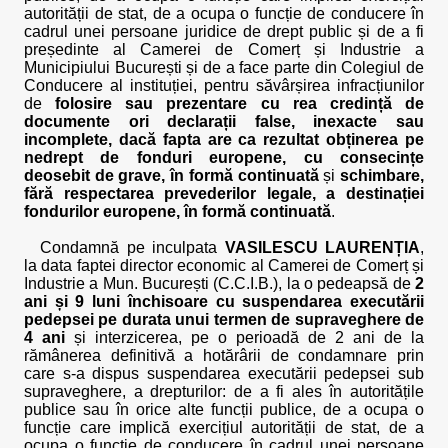
autorității de stat, de a ocupa o funcție de conducere în
cadrul unei persoane juridice de drept public și de a fi
președinte al Camerei de Comerț și Industrie a
Municipiului București și de a face parte din Colegiul de
Conducere al instituției, pentru săvârșirea infracțiunilor
de
folosire sau prezentare cu rea credință de
documente ori declarații false, inexacte sau
incomplete, dacă fapta are ca rezultat obținerea pe
nedrept de fonduri europene, cu consecințe
deosebit de grave, în formă continuată
și
schimbare,
fără respectarea prevederilor legale, a destinației
fondurilor europene, în formă continuată
.
Condamnă pe inculpata
VASILESCU LAURENȚIA
,
la data faptei director economic al Camerei de Comerț și
Industrie a Mun. București (C.C.I.B.), la o pedeapsă de
2
ani și 9 luni închisoare cu suspendarea executării
pedepsei pe durata unui termen de supraveghere de
4 ani
și interzicerea, pe o perioadă de 2 ani de la
rămânerea definitivă a hotărârii de condamnare prin
care s-a dispus suspendarea executării pedepsei sub
supraveghere, a drepturilor: de a fi ales în autoritățile
publice sau în orice alte funcții publice, de a ocupa o
funcție care implică exercițiul autorității de stat, de a
ocupa o funcție de conducere în cadrul unei persoane