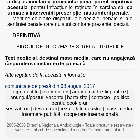
a dispus
încetarea procesului penal pornit împotriva
acestuia
, pentru infracțiunile reținute în sarcina sa,
ca
urmare a intervenirii prescripției răspunderii penale
.
Menține celelalte dispoziții ale deciziei penale și ale
sentinței penale care nu sunt contrare prezentei decizii.
DEFINITIVĂ
BIROUL DE INFORMARE ȘI RELAȚII PUBLICE
Text neoficial, destinat mass media, care nu angajează
răspunderea instanței de judecată.
Alte legături de la această informație
comunicate de presă din 08 august 2017
legături utile
|
evenimente
|
anunțuri achiziții publice
|
anunțuri/posturi vacante
|
harta site
|
contacte
|
politica
pentru cookie-uri
sesizați-ne
|
despre noi
|
rezultatele noastre
|
mass media
|
informare publică
|
cooperare internațională
2005-2026 Direcția Națională Anticorupție - Toate drepturile rezervate -
website realizat de specialiști din cadrul Compartimentului IT