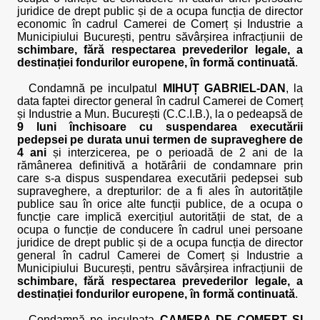
juridice de drept public și de a ocupa funcția de director
economic în cadrul Camerei de Comerț și Industrie a
Municipiului București, pentru săvârșirea infracțiunii de
schimbare, fără respectarea prevederilor legale, a
destinației fondurilor europene, în formă continuată
.
Condamnă pe inculpatul
MIHUȚ GABRIEL-DAN
, la
data faptei director general în cadrul Camerei de Comerț
și Industrie a Mun. București (C.C.I.B.), la o pedeapsă de
9 luni închisoare cu suspendarea executării
pedepsei pe durata unui termen de supraveghere de
4 ani
și interzicerea, pe o perioadă de 2 ani de la
rămânerea definitivă a hotărârii de condamnare prin
care s-a dispus suspendarea executării pedepsei sub
supraveghere, a drepturilor: de a fi ales în autoritățile
publice sau în orice alte funcții publice, de a ocupa o
funcție care implică exercițiul autorității de stat, de a
ocupa o funcție de conducere în cadrul unei persoane
juridice de drept public și de a ocupa funcția de director
general în cadrul Camerei de Comerț și Industrie a
Municipiului București, pentru săvârșirea infracțiunii de
schimbare, fără respectarea prevederilor legale, a
destinației fondurilor europene, în formă continuată
.
Condamnă pe inculpata
CAMERA DE COMERȚ ȘI