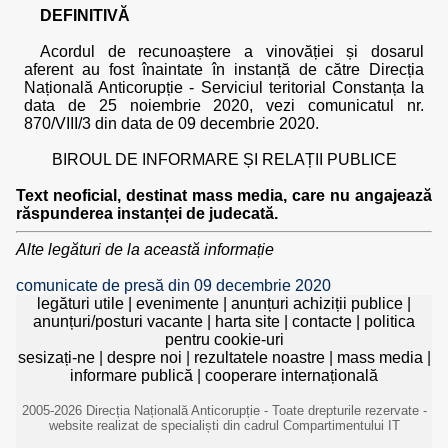
DEFINITIVĂ
Acordul de recunoaștere a vinovăției și dosarul
aferent au fost înaintate în instanță de către Direcția
Națională Anticorupție - Serviciul teritorial Constanța la
data de 25 noiembrie 2020, vezi comunicatul nr.
870/VIII/3 din data de 09 decembrie 2020.
BIROUL DE INFORMARE ȘI RELAȚII PUBLICE
Text neoficial, destinat mass media, care nu angajează
răspunderea instanței de judecată.
Alte legături de la această informație
comunicate de presă din 09 decembrie 2020
legături utile
|
evenimente
|
anunțuri achiziții publice
|
anunțuri/posturi vacante
|
harta site
|
contacte
|
politica
pentru cookie-uri
sesizați-ne
|
despre noi
|
rezultatele noastre
|
mass media
|
informare publică
|
cooperare internațională
2005-2026 Direcția Națională Anticorupție - Toate drepturile rezervate -
website realizat de specialiști din cadrul Compartimentului IT