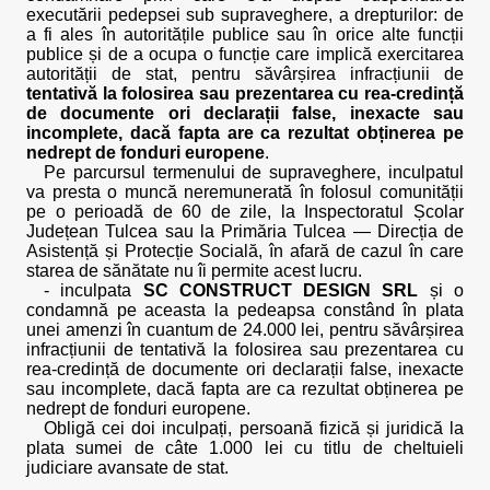
executării pedepsei sub supraveghere, a drepturilor: de
a fi ales în autoritățile publice sau în orice alte funcții
publice și de a ocupa o funcție care implică exercitarea
autorității de stat, pentru săvârșirea infracțiunii de
tentativă la folosirea sau prezentarea cu rea-credință
de documente ori declarații false, inexacte sau
incomplete, dacă fapta are ca rezultat obținerea pe
nedrept de fonduri europene
.
Pe parcursul termenului de supraveghere, inculpatul
va presta o muncă neremunerată în folosul comunității
pe o perioadă de 60 de zile, la Inspectoratul Școlar
Județean Tulcea sau la Primăria Tulcea — Direcția de
Asistență și Protecție Socială, în afară de cazul în care
starea de sănătate nu îi permite acest lucru.
- inculpata
SC CONSTRUCT DESIGN SRL
și o
condamnă pe aceasta la pedeapsa constând în plata
unei amenzi în cuantum de 24.000 lei, pentru săvârșirea
infracțiunii de tentativă la folosirea sau prezentarea cu
rea-credință de documente ori declarații false, inexacte
sau incomplete, dacă fapta are ca rezultat obținerea pe
nedrept de fonduri europene.
Obligă cei doi inculpați, persoană fizică și juridică la
plata sumei de câte 1.000 lei cu titlu de cheltuieli
judiciare avansate de stat.