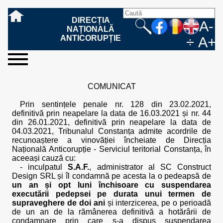
DIRECȚIA
A-
NAȚIONALĂ
ANTICORUPȚIE
÷
A+
sesizați-
despre
rezultatele
mass
informare
cooperare
Ce
Cum
Cum
Ce
Fazele
Ce
Care sunt
Cum
Cine
Cu ce
Sursele
Structura
Conducerea
Structuri
Cadrul
Resurse
Resurse
Integritate
Rapoarte
Hotărâri
Biroul de
Comunicate
Model de
Drept
Evenimente
Persoana
Model
Raportul
Legea
Protecția
Modalități
Programe
Evenimente
Cadrul legal
ne
noi
noastre
media
publică
internațională
înseamnă
sesizați
este
trebuie
procesului
urmează
drepturile și
sprijiniți
lucrează
se
de
teritoriale
legal
financiare
umane
instituțională
de
penale
informare
de presă
acreditare
la
responsabilă
solicitare
anual
544/2001
datelor
de
internaționale
internațional
COMUNICAT
fapta de
o faptă
protejat
să
penal
după ce
obligațiile
DNA
la DNA?
ocupă
informații
și achiziții
activitate
definitive
și relații
replică
cu
informații
privind
și norme
cu
contestare
corupție
de
cel care
conțină o
sesizez
persoanelor
oferind
DNA?
ale DNA
publice
în cauze
publice -
informarea
în baza
aplicarea
de
caracter
a
Prin sentințele penale nr. 128 din 23.02.2021,
corupție?
denunță?
sesizare?
o faptă
în procesul
date
de
Contacte
publică
Legii
Legii
aplicare
personal
răspunsului
definitivă prin neapelare la data de 16.03.2021 și nr. 44
de
penal?
despre
corupție
544/2001
544/2001
oferit în
din 26.01.2021, definitivă prin neapelare la data de
corupție?
posibile
baza Legii
04.03.2021, Tribunalul Constanța admite acordrile de
fapte de
544/2001
recunoaștere a vinovăției încheiate de Direcția
corupție?
Națională Anticorupție - Serviciul teritorial Constanța, în
aceeași cauză cu:
- inculpatul
S.A.F.
, administrator al SC Construct
Design SRL și îl condamnă pe acesta la o pedeapsă de
un an și opt luni închisoare cu suspendarea
executării pedepsei pe durata unui termen de
supraveghere de doi ani
și interzicerea, pe o perioadă
de un an de la rămânerea definitivă a hotărârii de
condamnare prin care s-a dispus suspendarea