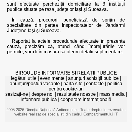
sunt efectuate percheziții domiciliare la 3 instituții
publice situate pe raza județelor Iași și Suceava.
În cauză, procurorii beneficiază de sprijin de
specialitate din partea Inspectoratelor de Jandarmi
Județene Iași și Suceava.
Raportat la actele procedurale efectuate în prezenta
cauză, precizăm că, atunci când împrejurările vor
permite, vom fi în măsură să oferim detalii suplimentare.
BIROUL DE INFORMARE ȘI RELAȚII PUBLICE
legături utile
|
evenimente
|
anunțuri achiziții publice
|
anunțuri/posturi vacante
|
harta site
|
contacte
|
politica
pentru cookie-uri
sesizați-ne
|
despre noi
|
rezultatele noastre
|
mass media
|
informare publică
|
cooperare internațională
2005-2026 Direcția Națională Anticorupție - Toate drepturile rezervate -
website realizat de specialiști din cadrul Compartimentului IT