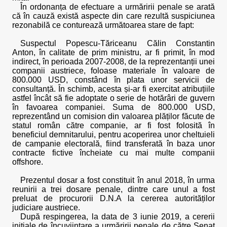
În ordonanța de efectuare a urmăririi penale se arată
că în cauză există aspecte din care rezultă suspiciunea
rezonabilă ce conturează următoarea stare de fapt:
Suspectul Popescu-Tăriceanu Călin Constantin
Anton, în calitate de prim ministru, ar fi primit, în mod
indirect, în perioada 2007-2008, de la reprezentanții unei
companii austriece, foloase materiale în valoare de
800.000 USD, constând în plata unor servicii de
consultanță. În schimb, acesta și-ar fi exercitat atribuțiile
astfel încât să fie adoptate o serie de hotărâri de guvern
în favoarea companiei. Suma de 800.000 USD,
reprezentând un comision din valoarea plăților făcute de
statul român către companie, ar fi fost folosită în
beneficiul demnitarului, pentru acoperirea unor cheltuieli
de campanie electorală, fiind transferată în baza unor
contracte fictive încheiate cu mai multe companii
offshore.
Prezentul dosar a fost constituit în anul 2018, în urma
reunirii a trei dosare penale, dintre care unul a fost
preluat de procurorii D.N.A la cererea autorităților
judiciare austriece.
După respingerea, la data de 3 iunie 2019, a cererii
inițiale de încuviințare a urmăririi penale de către Senat