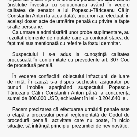
(instituție învestită cu soluționarea având în vedere
calitatea de senator a lui Popescu-Tăriceanu Călin
Constantin Anton la acea dată), procurorii au efectuat, în
același dosar, acte de urmărire penală cu privire la fapte
și alte persoane.
Ca urmare a administrării unor probe suplimentare, au
rezultat elemente de noutate care au conturat starea de
fapt mai sus menționată cu referire la fostul demnitar.
Suspectului i s-a adus la cunoștință calitatea
procesuală în conformitate cu prevederile art. 307 Cod
de procedură penală.
În vederea confiscării obiectului infracțiunii de luare
de mită, în cauză s-a dispus sechestru asigurator pe
bunuri imobile aparținând suspectului Popescu-
Tăriceanu Călin Constantin Anton până la concurența
sumei de 800.000 USD, echivalent în lei - 3.204.640 lei.
Facem precizarea că efectuarea urmăririi penale este
o etapă a procesului penal reglementată de Codul de
procedură penală, activitate care nu poate, în nicio
situație, să înfrângă principiul prezumției de nevinovăție.