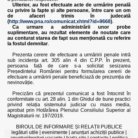
Ulterior, au fost efectuate acte de urmărire penală
cu privire la fapte și alte persoane, între care un om
de afaceri trimis în judecată
(
http://www.pna.ro/comunicat.xhtml?id=9668
)
.
Ca urmare a administrării unor probe
suplimentare, au rezultat elemente de noutate care
au conturat starea de fapt sus menționată cu referire
la fostul demnitar
.
Prezenta cerere de efectuare a urmăririi penale intră
sub incidența art. 305 alin 4 din C.P.P. În prezent,
persoana față de care s-a solicitat sesizarea
Președintelui României pentru formularea cererii de
efectuare a urmăririi penale beneficiază de prezumția de
nevinovăție.
Precizăm că prezentul comunicat a fost întocmit în
conformitate cu art. 28 alin. 1 din Ghidul de bune practici
privind relația sistemului judiciar cu mass media,
aprobat prin Hotărârea Plenului Consiliului Superior al
Magistraturii nr. 197/2019.
BIROUL DE INFORMARE ȘI RELAȚII PUBLICE
legături utile
|
evenimente
|
anunțuri achiziții publice
|
anunțuri/posturi vacante
|
harta site
|
contacte
|
politica