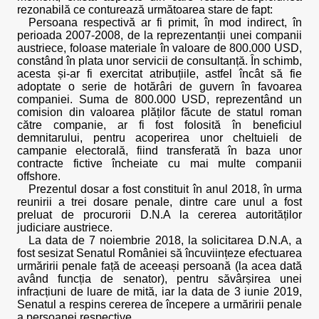
rezonabilă ce conturează următoarea stare de fapt:
Persoana respectivă ar fi primit, în mod indirect, în
perioada 2007-2008, de la reprezentanții unei companii
austriece, foloase materiale în valoare de 800.000 USD,
constând în plata unor servicii de consultanță. În schimb,
acesta și-ar fi exercitat atribuțiile, astfel încât să fie
adoptate o serie de hotărâri de guvern în favoarea
companiei. Suma de 800.000 USD, reprezentând un
comision din valoarea plăților făcute de statul roman
către companie, ar fi fost folosită în beneficiul
demnitarului, pentru acoperirea unor cheltuieli de
campanie electorală, fiind transferată în baza unor
contracte fictive încheiate cu mai multe companii
offshore.
Prezentul dosar a fost constituit în anul 2018, în urma
reunirii a trei dosare penale, dintre care unul a fost
preluat de procurorii D.N.A la cererea autorităților
judiciare austriece.
La data de 7 noiembrie 2018, la solicitarea D.N.A, a
fost sesizat Senatul României să încuviințeze efectuarea
urmăririi penale față de aceeași persoană (la acea dată
având funcția de senator), pentru săvârșirea unei
infracțiuni de luare de mită, iar la data de 3 iunie 2019,
Senatul a respins cererea de începere a urmăririi penale
a persoanei respective.