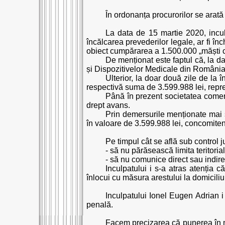
În ordonanța procurorilor se arată
La data de 15 martie 2020, incul
încălcarea prevederilor legale, ar fi în
obiect cumpărarea a 1.500.000 „măști chi
De menționat este faptul că, la d
și Dispozitivelor Medicale din România pe
Ulterior, la doar două zile de la 
respectivă suma de 3.599.988 lei, repre
Până în prezent societatea comerc
drept avans.
Prin demersurile menționate mai 
în valoare de 3.599.988 lei, concomiten
Pe timpul cât se află sub control ju
- să nu părăsească limita teritorial
- să nu comunice direct sau indire
Inculpatului i s-a atras atenția c
înlocui cu măsura arestului la domicili
Inculpatului Ionel Eugen Adrian i
penală.
Facem precizarea că punerea în m