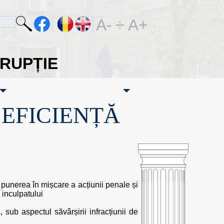
A-
÷
A+
ORUPȚIE
·EFICIENȚĂ
 punerea în mișcare a acțiunii penale și
 inculpatului
sub aspectul săvârșirii infracțiunii de