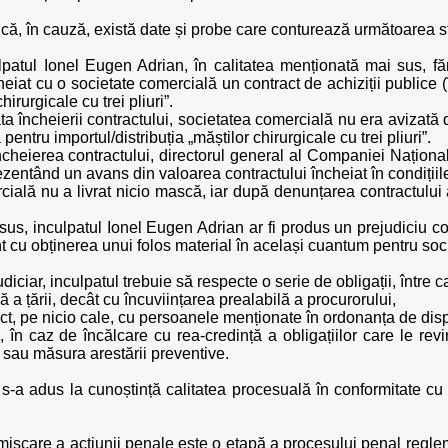
 că, în cauză, există date și probe care conturează următoarea st
patul Ionel Eugen Adrian, în calitatea menționată mai sus, fă
cheiat cu o societate comercială un contract de achiziții publice
rurgicale cu trei pliuri”.
ata încheierii contractului, societatea comercială nu era aviza
ntru importul/distribuția „măștilor chirurgicale cu trei pliuri”.
încheierea contractului, directorul general al Companiei Naționa
zentând un avans din valoarea contractului încheiat în condițiil
ială nu a livrat nicio mască, iar după denunțarea contractului 
sus, inculpatul Ionel Eugen Adrian ar fi produs un prejudiciu 
t cu obținerea unui folos material în același cuantum pentru soc
diciar, inculpatul trebuie să respecte o serie de obligații, între c
ă a țării, decât cu încuviințarea prealabilă a procurorului,
ct, pe nicio cale, cu persoanele menționate în ordonanța de dispu
ă, în caz de încălcare cu rea-credință a obligațiilor care le rev
u sau măsura arestării preventive.
 s-a adus la cunoștință calitatea procesuală în conformitate c
ișcare a acțiunii penale este o etapă a procesului penal regl