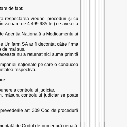
are de fapt:
ră respectarea vreunei proceduri și cu
 (în valoare de 4.499.985 lei) ce avea ca
tă de Agenția Națională a Medicamentului
le Unifarm SA ar fi decontat către firma
e de mai sus.
aceasta nu a returnat nici suma primită
companiei naționale pe care o conducea
ietatea respectivă.
are:
nere a controlului judiciar.
in, măsura controlului judiciar se poate
u prevederile art. 309 Cod de procedură
ementată de Codul de procedură penală,