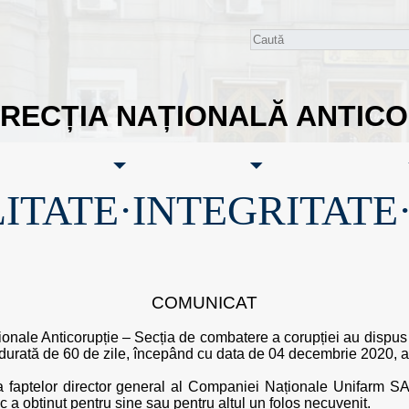
IRECȚIA NAȚIONALĂ ANTIC
ITATE·INTEGRITATE
COMUNICAT
ționale Anticorupție – Secția de combatere a corupției au dispus
o durată de 60 de zile, începând cu data de 04 decembrie 2020, a
ta faptelor director general al Companiei Naționale Unifarm SA, 
c a obținut pentru sine sau pentru altul un folos necuvenit.