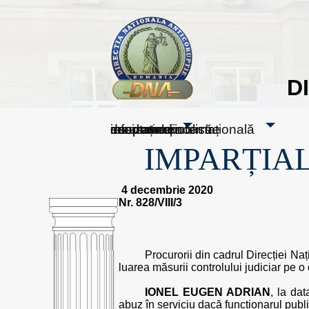
D
sesizați-ne
despre noi
rezultatele noastre
mass media
informare publică
cooperare internațională
IMPARȚIAL
4 decembrie 2020
Nr. 828/VIII/3
Procurorii din cadrul Direcției Na
luarea măsurii controlului judiciar pe 
IONEL EUGEN ADRIAN
, la da
abuz în serviciu dacă funcționarul publi