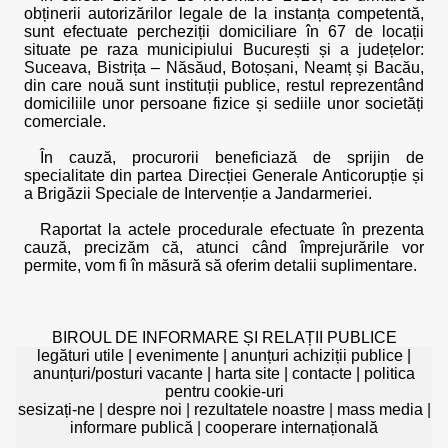
obținerii autorizărilor legale de la instanța competentă,
sunt efectuate percheziții domiciliare în 67 de locații
situate pe raza municipiului București și a județelor:
Suceava, Bistrița – Năsăud, Botoșani, Neamț și Bacău,
din care nouă sunt instituții publice, restul reprezentând
domiciliile unor persoane fizice și sediile unor societăți
comerciale.
În cauză, procurorii beneficiază de sprijin de
specialitate din partea Direcției Generale Anticorupție și
a Brigăzii Speciale de Intervenție a Jandarmeriei.
Raportat la actele procedurale efectuate în prezenta
cauză, precizăm că, atunci când împrejurările vor
permite, vom fi în măsură să oferim detalii suplimentare.
BIROUL DE INFORMARE ȘI RELAȚII PUBLICE
legături utile
|
evenimente
|
anunțuri achiziții publice
|
anunțuri/posturi vacante
|
harta site
|
contacte
|
politica
pentru cookie-uri
sesizați-ne
|
despre noi
|
rezultatele noastre
|
mass media
|
informare publică
|
cooperare internațională