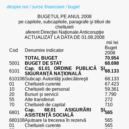
despre noi
/
surse financiare / buget
BUGETUL PE ANUL 2008
pe capitole, subcapitole, paragrafe şi titluri de
cheltuieli
aferent Direcţiei Naţionale Anticorupţie
ACTUALIZAT LA DATA DE 01.08.2008
mii lei
Buget
Cod
Denumire indicator
2008
TOTAL BUGET
70.954
5001
BUGET DE STAT
68.698
Cap. 61.01 ORDINE PUBLICĂ ŞI
6101
68.133
SIGURANŢĂ NAŢIONALĂ
610106
Subcap: Autorităţi judecătoreşti
68.133
01
Cheltuieli curente
67.423
10
Cheltuieli de personal
59.361
20
Bunuri şi servicii
7.790
55
Alte transferuri
272
70
Cheltuieli de capital
710
Cap. 68.01 ASIGURĂRI ŞI
6801
565
ASISTENŢĂ SOCIALĂ
680108
Ajutoare la trecerea în rezervă
565
01
Cheltuieli curente
565