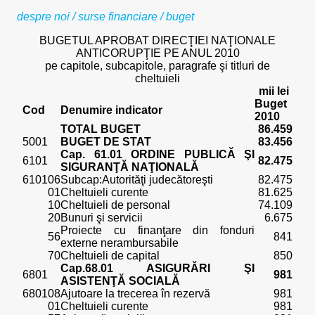
despre noi
/
surse financiare / buget
BUGETUL APROBAT DIRECŢIEI NAŢIONALE
ANTICORUPŢIE PE ANUL 2010
pe capitole, subcapitole, paragrafe şi titluri de
cheltuieli
mii lei
Buget
Cod
Denumire indicator
2010
TOTAL BUGET
86.459
5001
BUGET DE STAT
83.456
Cap. 61.01 ORDINE PUBLICĂ ŞI
6101
82.475
SIGURANŢĂ NAŢIONALĂ
610106
Subcap:Autorităţi judecătoreşti
82.475
01
Cheltuieli curente
81.625
10
Cheltuieli de personal
74.109
20
Bunuri şi servicii
6.675
Proiecte cu finanţare din fonduri
56
841
externe nerambursabile
70
Cheltuieli de capital
850
Cap.68.01 ASIGURĂRI ŞI
6801
981
ASISTENŢĂ SOCIALĂ
680108
Ajutoare la trecerea în rezervă
981
01
Cheltuieli curente
981