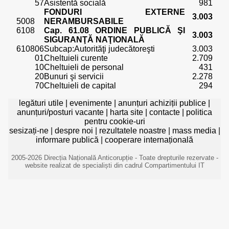
57
Asistentă socială
981
FONDURI EXTERNE
3.003
5008
NERAMBURSABILE
6108
Cap. 61.08 ORDINE PUBLICĂ ŞI
3.003
SIGURANŢĂ NAŢIONALĂ
610806
Subcap:Autorităţi judecătoreşti
3.003
01
Cheltuieli curente
2.709
10
Cheltuieli de personal
431
20
Bunuri şi servicii
2.278
70
Cheltuieli de capital
294
legături utile
|
evenimente
|
anunțuri achiziții publice
|
anunțuri/posturi vacante
|
harta site
|
contacte
|
politica
pentru cookie-uri
sesizați-ne
|
despre noi
|
rezultatele noastre
|
mass media
|
informare publică
|
cooperare internațională
2005-2026 Direcția Națională Anticorupție - Toate drepturile rezervate -
website realizat de specialiști din cadrul Compartimentului IT