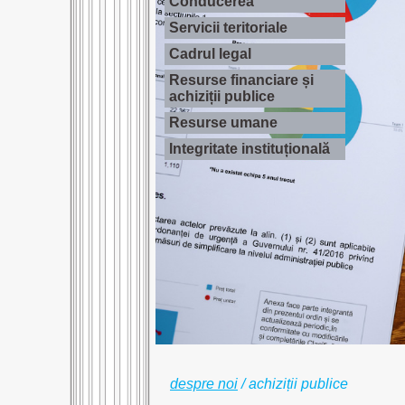
Conducerea
Servicii teritoriale
Cadrul legal
Resurse financiare și
achiziții publice
Resurse umane
Integritate instituțională
despre noi
/
achiziții publice