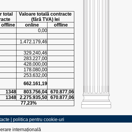
 total
Valoare totală contracte
racte
(fără TVA) lei
offline
online
offline
0,00
1.472.179,46
329.240,46
283.227,00
428.000,00
178.080,00
253.632,00
662.161,19
1348
803.756,04
670.877,06
1348
2.275.935,50
670.877,06
77,23%
tacte
|
politica pentru cookie-uri
erare internațională