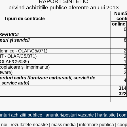
RAPORT SINTETIC
privind achizițiile publice aferente anului 2013
Număr
Tipuri de contracte
cont
online
0
SERVICII
uri și servicii
8
 tehnice - OLAF/C5/071)
2
 IT - OLAF/C5/071)
2
 - OLAF/C5/039)
1
 copiatoare și imprimante)
1
ftware)
2
duri cadru (furnizare carburanți, servicii de
4
e service auto)
314
322
nțuri achiziții publice
|
anunțuri/posturi vacante
|
harta site
|
con
 noi
|
rezultatele noastre
|
mass media
|
informare publică
|
coop