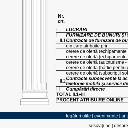
Nr.
crt.
I
LUCRĂRI
II
FURNIZARE DE BUNURI ȘI 
II.1
Contracte de furnizare de bun
din care atribuite prin:
cerere de ofertă (echipamente
cerere de ofertă (echipamente
cerere de ofertă (autoturisme
cerere de ofertă (hârtie pentru
cerere de ofertă (subscripții so
Contracte subsecvente la acor
II.2
telefonie mobilă și servicii d
III
Cumpărări directe
TOTAL II.1+III
PROCENT ATRIBUIRE ONLINE
legături utile
|
evenimente
|
anu
sesizați-ne
|
despre