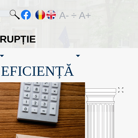
A-
÷
A+
ORUPȚIE
·EFICIENȚĂ