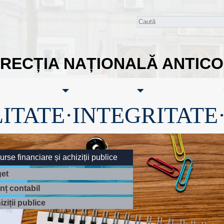
IRECȚIA NAȚIONALĂ ANTIC
ITATE·INTEGRITATE
rse financiare și achiziții publice
et
anț contabil
ziții publice