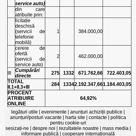
service auto)
din care
atribuite prin:
licitație
deschisă
(servicii de
1
384.000,00
telefonie
mobilă)
cerere de
ofertă
2
462.000,00
(servicii de
service auto)
Cumpărări
III
275
1332
671.762,66
722.403,05
directe
TOTAL
284
1334
2.192.347,66
1.184.403,05
II.1+II.3+III
PROCENT
ATRIBUIRE
64,92%
ONLINE
legături utile
|
evenimente
|
anunțuri achiziții publice
|
anunțuri/posturi vacante
|
harta site
|
contacte
|
politica
pentru cookie-uri
sesizați-ne
|
despre noi
|
rezultatele noastre
|
mass media
|
informare publică
|
cooperare internațională