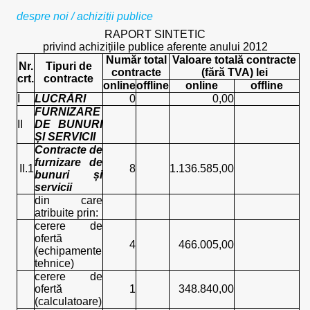
despre noi
/
achiziții publice
RAPORT SINTETIC
privind achizițiile publice aferente anului 2012
Număr total
Valoare totală contracte
Nr.
Tipuri de
contracte
(fără TVA) lei
crt.
contracte
online
offline
online
offline
I
LUCRĂRI
0
0,00
FURNIZARE
II
DE BUNURI
ȘI SERVICII
Contracte de
furnizare de
II.1
8
1.136.585,00
bunuri și
servicii
din care
atribuite prin:
cerere de
ofertă
4
466.005,00
(echipamente
tehnice)
cerere de
ofertă
1
348.840,00
(calculatoare)