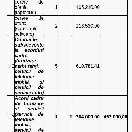
cerere de
ofertă
1
105.210,00
(laptopuri)
cerere de
ofertă
2
216.530,00
(subscripții
software)
Contracte
subsecvente
la acorduri
cadru
(furnizare
II.2
carburanți,
5
610.781,41
servicii de
telefonie
mobilă și
servicii de
service auto)
Acord cadru
de furnizare
și servicii
(servicii de
II.3
1
2
384.000,00
462.000,00
telefonie
mobilă,
servicii de