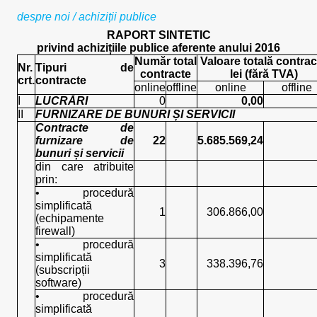
despre noi
/
achiziții publice
RAPORT SINTETIC
privind achizițiile publice aferente anului 2016
Număr total
Valoare totală contrac
Nr.
Tipuri de
contracte
lei (fără TVA)
crt.
contracte
online
offline
online
offline
I
LUCRĂRI
0
0,00
II
FURNIZARE DE BUNURI ȘI SERVICII
Contracte de
furnizare de
22
5.685.569,24
bunuri și servicii
din care atribuite
prin:
• procedură
simplificată
1
306.866,00
(echipamente
firewall)
• procedură
simplificată
3
338.396,76
(subscripții
software)
• procedură
simplificată