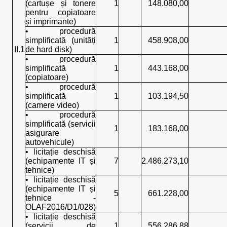
(cartușe și tonere
1
148.080,00
pentru copiatoare
și imprimante)
• procedură
simplificată (unități
1
458.908,00
II.1
de hard disk)
• procedură
simplificată
1
443.168,00
(copiatoare)
• procedură
simplificată
1
103.194,50
(camere video)
• procedură
simplificată (servicii
1
183.168,00
asigurare
autovehicule)
• licitație deschisă
(echipamente IT și
7
2.486.273,10
tehnice)
• licitație deschisă
(echipamente IT și
5
661.228,00
tehnice -
OLAF2016/D1/028)
• licitație deschisă
(servicii de
1
556.286,88