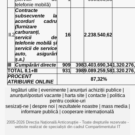
telefonie mobilă)
Contracte
subsecvente la
acorduri cadru
(furnizare
carburanți,
II.2
16
2.238.540,62
servicii de
telefonie mobilă și
servicii de service
auto, asigurări
ș.a.)
III
Cumpărări directe
909
398
3.403.690,34
1.320.276
TOTAL II.1+III
931
398
9.089.259,58
1.320.276
PROCENT
87,32%
ATRIBUIRE ONLINE
legături utile
|
evenimente
|
anunțuri achiziții publice
|
anunțuri/posturi vacante
|
harta site
|
contacte
|
politica
pentru cookie-uri
sesizați-ne
|
despre noi
|
rezultatele noastre
|
mass media
|
informare publică
|
cooperare internațională
2005-2026 Direcția Națională Anticorupție - Toate drepturile rezervate -
website realizat de specialiști din cadrul Compartimentului IT