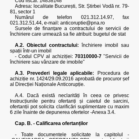
Cod fiscal: 14838148
Adresa: localitate București, Str. Știrbei Vodă nr. 79-
81, sector 1
Numărul de telefon 021.312.14.97, fax
021.312.51.44, e-mail: anticoruptie@pna.ro
Sursele de finanțare a contractului de servicii de
închiriere care urmează sa fie atribuit: bugetul de stat
A.2. Obiectul contractului:
închiriere imobil sau
spații într-un imobil
- Codul CPV al achiziției:
70310000-7
"Servicii de
închiriere sau vânzare de imobile"
A.3. Prevederi legale aplicabile:
Procedura de
achiziție nr. 1424/29.09.2016 aprobată de procuror șef
al Direcției Naționale Anticorupție.
A.4. Dacă există neclarități în ceea ce privesc
Instrucțiunile pentru ofertanți și caietul de sarcini,
ofertanții pot solicita clarificări suplimentare cu maxim
6 zile înainte de depunerea ofertelor -Anexa 3.4.
Cap. B. - Calificarea ofertanților
- Toate documentele solicitate la capitolul -