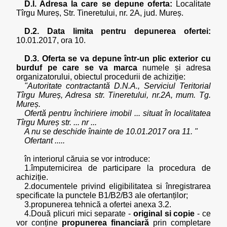
D.l. Adresa la care se depune oferta:
Localitate
Tîrgu Mureș, Str. Tineretului, nr. 2A, jud. Mureș.
D.2. Data limita pentru depunerea ofertei:
10.01.2017, ora 10.
D.3. Oferta se va depune într-un plic exterior cu
burduf pe care se va marca
numele și adresa
organizatorului, obiectul procedurii de achiziție:
"Autoritate contractantă D.N.A., Serviciul Teritorial
Tîrgu Mureș, Adresa str. Tineretului, nr.2A, mum. Tg.
Mureș.
Ofertă pentru închiriere imobil ... situat în localitatea
Tîrgu Mureș str. ... nr ...
A nu se deschide înainte de 10.01.2017 ora 11. "
Ofertant .....
în interiorul căruia se vor introduce:
1.împuternicirea de participare la procedura de
achiziție.
2.documentele privind eligibilitatea si înregistrarea
specificate la punctele B1/B2/B3 ale ofertanților;
3.propunerea tehnică a ofertei anexa 3.2.
4.Două plicuri mici separate -
original si copie
- ce
vor conține
propunerea financiară
prin completare