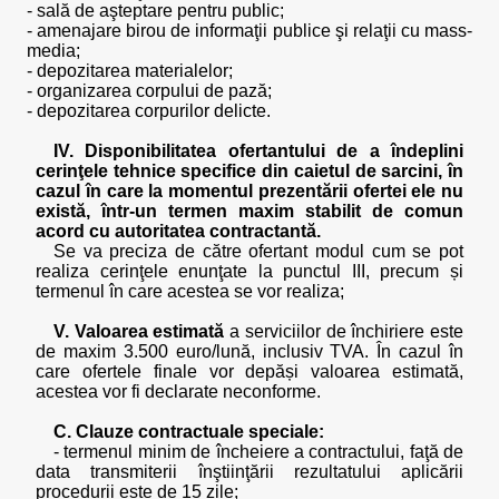
- sală de aşteptare pentru public;
- amenajare birou de informaţii publice şi relaţii cu mass-
media;
- depozitarea materialelor;
- organizarea corpului de pază;
- depozitarea corpurilor delicte.
IV. Disponibilitatea ofertantului de a îndeplini
cerinţele tehnice specifice din caietul de sarcini, în
cazul în care la momentul prezentării ofertei ele nu
există, într-un termen maxim stabilit de comun
acord cu autoritatea contractantă.
Se va preciza de către ofertant modul cum se pot
realiza cerinţele enunţate la punctul III, precum și
termenul în care acestea se vor realiza;
V. Valoarea estimată
a serviciilor de închiriere este
de maxim 3.500 euro/lună, inclusiv TVA. În cazul în
care ofertele finale vor depăși valoarea estimată,
acestea vor fi declarate neconforme.
C. Clauze contractuale speciale:
- termenul minim de încheiere a contractului, faţă de
data transmiterii înştiinţării rezultatului aplicării
procedurii este de 15 zile;