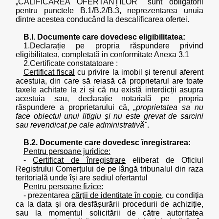
„CALIFICAREA OFERTANȚILOR" sunt obligatorii
pentru punctele B.1/B.2/B.3, neprezentarea unuia
dintre acestea conducând la descalificarea ofertei.
B.l. Documente care dovedesc eligibilitatea:
1.Declarație pe propria răspundere privind
eligibilitatea, completată in conformitate Anexa 3.1
2.Certificate constatatoare :
Certificat fiscal
cu privire la imobil și terenul aferent
acestuia, din care să reiasă că proprietarul are toate
taxele achitate la zi și că nu există interdicții asupra
acestuia sau, declarație notarială pe propria
răspundere a proprietarului că,
„proprietatea sa nu
face obiectul unui litigiu și nu este grevat de sarcini
sau revendicat pe cale administrativă"
.
B.2. Documente care dovedesc înregistrarea:
Pentru persoane juridice:
-
Certificat de înregistrare
eliberat de Oficiul
Registrului Comerțului de pe lângă tribunalul din raza
teritorială unde își are sediul ofertantul
Pentru persoane fizice:
- prezentarea
cărții de identitate în copie
, cu condiția
ca la data și ora desfășurării procedurii de achiziție,
sau la momentul solicitării de către autoritatea