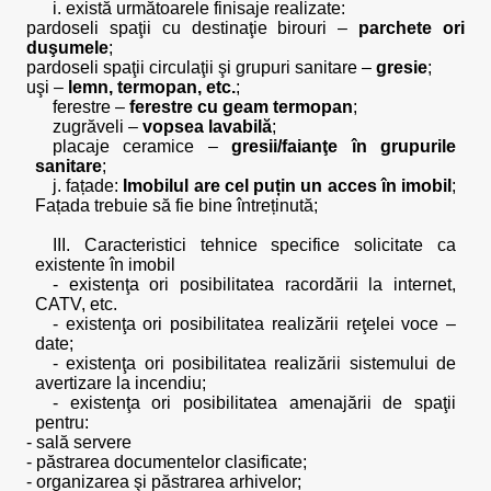
i. există următoarele finisaje realizate:
pardoseli spaţii cu destinaţie birouri –
parchete ori
duşumele
;
pardoseli spaţii circulaţii şi grupuri sanitare –
gresie
;
uşi –
lemn, termopan, etc.
;
ferestre –
ferestre cu geam termopan
;
zugrăveli –
vopsea lavabilă
;
placaje ceramice –
gresii/faianţe în grupurile
sanitare
;
j. fațade:
Imobilul are cel puțin un acces în imobil
;
Fațada trebuie să fie bine întreținută;
III. Caracteristici tehnice specifice solicitate ca
existente în imobil
- existenţa ori posibilitatea racordării la internet,
CATV, etc.
- existenţa ori posibilitatea realizării reţelei voce –
date;
- existenţa ori posibilitatea realizării sistemului de
avertizare la incendiu;
- existenţa ori posibilitatea amenajării de spaţii
pentru:
- sală servere
- păstrarea documentelor clasificate;
- organizarea şi păstrarea arhivelor;