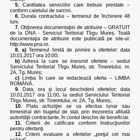
5.
Cantitatea serviciilor care trebuie prestate –
conform caietului de sarcini.
6.
Durata contractului – termenul de închiriere 48
luni.
7.
Obţinerea documentaţiei de atribuire – GRATUIT
de la DNA - Serviciul Teritorial Tîrgu Mureș. Toată
documentaţia de atribuire este publicată pe site-ul:
http://www.pna.ro.
8. a)
Termenul limită de primire a ofertelor: data
10.01.2017 ora 10:00;
b)
Adresa la care se transmit ofertele – sediul
Serviciului Teritorial Tîrgu Mureș, str. Tineretului, nr.
2A, Tg. Mureș;
c)
Limba în care se redactează oferta – LIMBA
ROMÂNĂ.
9.
Data, ora şi locul deschiderii ofertelor: data
10.01.2017 ora 11:00, la sediul Serviciului Teritorial
Tîrgu Mureș, str. Tineretului, nr. 2A, Tg. Mureș;.
10.
Plata achiziţiei se va efectua lunar sau
trimestrial din bugetul de stat, prin trezoreria afiliată
autorităţii contractante, în contul deschis de beneficiar.
11.
Criterii de calificare conform Instrucţiunilor
pentru ofertanţi.
12.
Criterii evaluare a ofertelor „preţul cel mai
scăzut”.