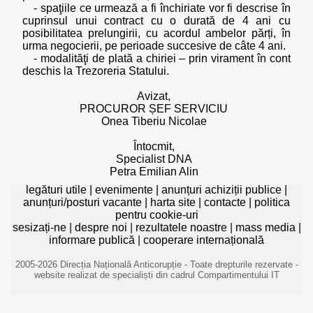
- spaţiile ce urmează a fi închiriate vor fi descrise în
cuprinsul unui contract cu o durată de 4 ani cu
posibilitatea prelungirii, cu acordul ambelor părți, în
urma negocierii, pe perioade succesive de câte 4 ani.
- modalităţi de plată a chiriei – prin virament în cont
deschis la Trezoreria Statului.
Avizat,
PROCUROR ȘEF SERVICIU
Onea Tiberiu Nicolae
Întocmit,
Specialist DNA
Petra Emilian Alin
legături utile
|
evenimente
|
anunțuri achiziții publice
|
anunțuri/posturi vacante
|
harta site
|
contacte
|
politica
pentru cookie-uri
sesizați-ne
|
despre noi
|
rezultatele noastre
|
mass media
|
informare publică
|
cooperare internațională
2005-2026 Direcția Națională Anticorupție - Toate drepturile rezervate -
website realizat de specialiști din cadrul Compartimentului IT