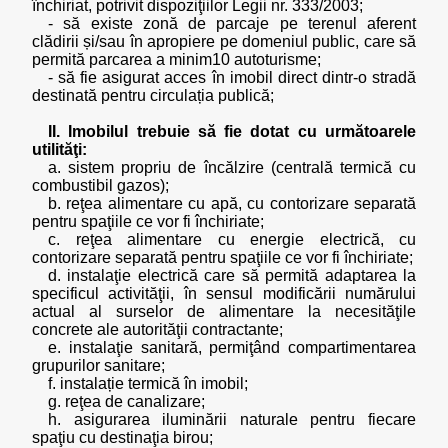
închiriat, potrivit dispoziţiilor Legii nr. 333/2003;
- să existe zonă de parcaje pe terenul aferent
clădirii și/sau în apropiere pe domeniul public, care să
permită parcarea a minim10 autoturisme;
- să fie asigurat acces în imobil direct dintr-o stradă
destinată pentru circulația publică;
II. Imobilul trebuie să fie dotat cu următoarele
utilităţi:
a. sistem propriu de încălzire (centrală termică cu
combustibil gazos);
b. reţea alimentare cu apă, cu contorizare separată
pentru spaţiile ce vor fi închiriate;
c. reţea alimentare cu energie electrică, cu
contorizare separată pentru spaţiile ce vor fi închiriate;
d. instalaţie electrică care să permită adaptarea la
specificul activităţii, în sensul modificării numărului
actual al surselor de alimentare la necesităţile
concrete ale autorităţii contractante;
e. instalaţie sanitară, permiţând compartimentarea
grupurilor sanitare;
f. instalație termică în imobil;
g. reţea de canalizare;
h. asigurarea iluminării naturale pentru fiecare
spaţiu cu destinaţia birou;