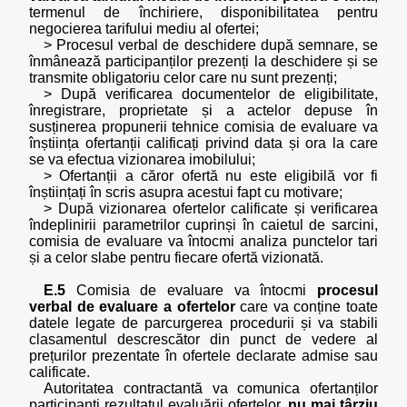
termenul de închiriere, disponibilitatea pentru
negocierea tarifului mediu al ofertei;
> Procesul verbal de deschidere după semnare, se
înmânează participanților prezenți la deschidere și se
transmite obligatoriu celor care nu sunt prezenți;
> După verificarea documentelor de eligibilitate,
înregistrare, proprietate și a actelor depuse în
susținerea propunerii tehnice comisia de evaluare va
înștiința ofertanții calificați privind data și ora la care
se va efectua vizionarea imobilului;
> Ofertanții a căror ofertă nu este eligibilă vor fi
înștiințați în scris asupra acestui fapt cu motivare;
> După vizionarea ofertelor calificate și verificarea
îndeplinirii parametrilor cuprinși în caietul de sarcini,
comisia de evaluare va întocmi analiza punctelor tari
și a celor slabe pentru fiecare ofertă vizionată.
E.5
Comisia de evaluare va întocmi
procesul
verbal de evaluare a ofertelor
care va conține toate
datele legate de parcurgerea procedurii și va stabili
clasamentul descrescător din punct de vedere al
prețurilor prezentate în ofertele declarate admise sau
calificate.
Autoritatea contractantă va comunica ofertanților
participanți rezultatul evaluării ofertelor,
nu mai târziu