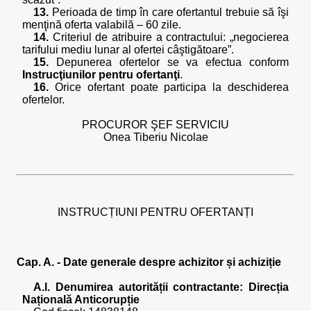
13.
Perioada de timp în care ofertantul trebuie să îşi
menţină oferta valabilă – 60 zile.
14.
Criteriul de atribuire a contractului: „negocierea
tarifului mediu lunar al ofertei câştigătoare”.
15.
Depunerea ofertelor se va efectua conform
Instrucţiunilor pentru ofertanţi
.
16.
Orice ofertant poate participa la deschiderea
ofertelor.
PROCUROR ŞEF SERVICIU
Onea Tiberiu Nicolae
INSTRUCȚIUNI PENTRU OFERTANȚI
Cap. A. - Date generale despre achizitor și achiziție
A.l. Denumirea autorității contractante: Direcția
Națională Anticorupție