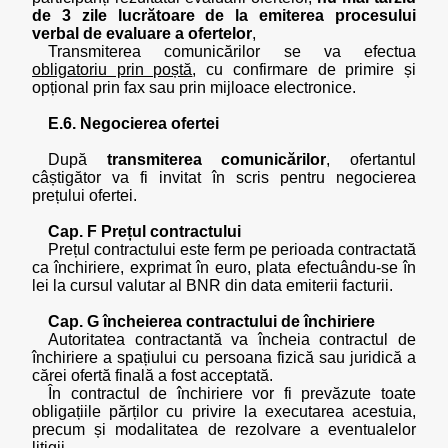
de 3 zile lucrătoare de la emiterea procesului
verbal de evaluare a ofertelor
,
Transmiterea comunicărilor se va efectua
obligatoriu prin poștă
, cu confirmare de primire și
opțional prin fax sau prin mijloace electronice.
E.6. Negocierea ofertei
După
transmiterea comunicărilor
, ofertantul
câștigător va fi invitat în scris pentru negocierea
prețului ofertei.
Cap. F Prețul contractului
Prețul contractului este ferm pe perioada contractată
ca închiriere, exprimat în euro, plata efectuându-se în
lei la cursul valutar al BNR din data emiterii facturii.
Cap. G încheierea contractului de închiriere
Autoritatea contractantă va încheia contractul de
închiriere a spațiului cu persoana fizică sau juridică a
cărei ofertă finală a fost acceptată.
În contractul de închiriere vor fi prevăzute toate
obligațiile părților cu privire la executarea acestuia,
precum și modalitatea de rezolvare a eventualelor
litigii.