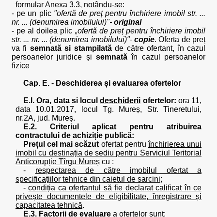
formular Anexa 3.3, notându-se:
- pe un plic
"ofertă de preț pentru închiriere imobil str. ...
nr. ... (denumirea imobilului)"-
original
- pe al doilea plic
„ofertă de preț pentru închiriere imobil
str. ... nr. ... (denumirea imobilului)"-
copie
. Oferta de preț
va fi
semnată si stampilată
de către ofertant, în cazul
persoanelor juridice și
semnată
în cazul persoanelor
fizice
Cap. E. - Deschiderea și evaluarea ofertelor
E.l. Ora, data si locul
deschiderii
ofertelor:
ora 11,
data 10.01.2017, locul Tg. Mureș, Str. Tineretului,
nr.2A, jud. Mureș.
E.2. Criteriul aplicat pentru atribuirea
contractului de achiziție publică:
Prețul cel mai scăzut
ofertat pentru
închirierea unui
imobil cu destinația de sediu pentru Serviciul Teritorial
Anticorupție Tîrgu Mureș
cu :
-
respectarea de către imobilul ofertat a
specificațiilor tehnice din caietul de sarcini;
-
condiția ca ofertantul să fie declarat calificat în ce
privește documentele de eligibilitate, înregistrare și
capacitatea tehnică
.
E.3. Factorii de evaluare
a ofertelor sunt: