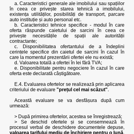
a. Caracteristici generale ale imobilului sau spațiilor
în ceea ce privește starea tehnică a imobilului,
existența utilităților, posibilități de transport, parcare
auto instituție și auto personal etc.
b. Caracteristici tehnice specifice - modul în care
oferta răspunde caietului de sarcini în ceea ce
privește necesitățile de spații ale autorității
contractante;
c. Disponibilitatea ofertantului de a îndeplini
cerințele specifice din caietul de sarcini în cazul în
care la momentul prezentării ofertei ele nu există;
d. Valoarea totală a ofertei în lei fără TVA;
e. Disponibilitate pentru negociere în cazul în care
oferta este declarată câștigătoare.
E.4. Evaluarea ofertelor se realizează prin aplicarea
criteriului de evaluare
"prețul cel mai scăzut"
.
Această evaluare se va desfășura după cum
urmează:
> După primirea ofertelor, acestea se înregistrează;
> Se deschid ofertele și se consemnează în
procesul verbal de deschidere documentele depuse,
valoarea tarifului mediu de închiriere pentru o lună
,