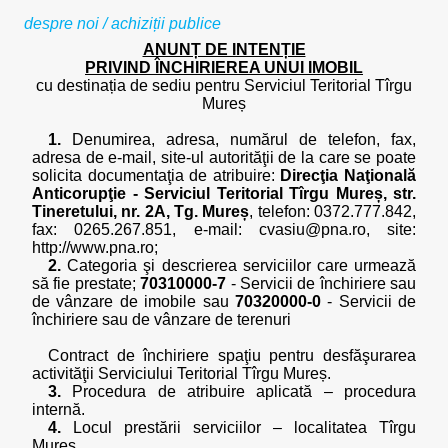
despre noi
/
achiziții publice
ANUNȚ DE INTENȚIE
PRIVIND ÎNCHIRIEREA UNUI IMOBIL
cu destinația de sediu pentru Serviciul Teritorial Tîrgu
Mureș
1.
Denumirea, adresa, numărul de telefon, fax,
adresa de e-mail, site-ul autorităţii de la care se poate
solicita documentaţia de atribuire:
Direcţia Naţională
Anticorupţie - Serviciul Teritorial Tîrgu Mureș, str.
Tineretului, nr. 2A, Tg. Mureș
, telefon: 0372.777.842,
fax: 0265.267.851, e-mail: cvasiu@pna.ro, site:
http://www.pna.ro;
2.
Categoria şi descrierea serviciilor care urmează
să fie prestate;
70310000-7
- Servicii de închiriere sau
de vânzare de imobile sau
70320000-0
- Servicii de
închiriere sau de vânzare de terenuri
Contract de închiriere spaţiu pentru desfăşurarea
activităţii Serviciului Teritorial Tîrgu Mureș.
3.
Procedura de atribuire aplicată – procedura
internă.
4.
Locul prestării serviciilor – localitatea Tîrgu
Mureș.