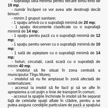
- suprafaţa utilă minimă pentru fiecare birou fiind de
10 mp
.
- număr încăperi ce vor avea alte destinaţii decât
birouri:
- minim 2 grupuri sanitare;
- 1 spaţiu arhivă cu o suprafaţă minimă de
20 mp
;
- 1 spaţiu documente clasificate cu o suprafaţă
minimă de
14 mp
;
- 1 spaţiu pentru pază cu o suprafaţă minimă de
12
mp
;
- 1 spaţiu pentru server cu o suprafaţă minimă de
10
mp
;
- 1 sală de aşteptare cu o suprafaţă minimă de
14
mp
;
- holuri, circulații, casă scară cu o suprafață de
minim
40 mp
.
- imobilul să fie situat în zona centrală a
municipiului Tîrgu Mureș;
- imobilul să nu fie amplasat în zonă afectată de
sistematizare;
- accesul la imobil să fie facil şi să se afle în
apropierea a cel puţin o linie de transport în comun;
- accesul la spaţiile închiriate în imobil să fie separat
faţă de celelalte spaţii aflate în clădire, pentru a se
putea asigura condiţiile particulare de pază a spaţiului