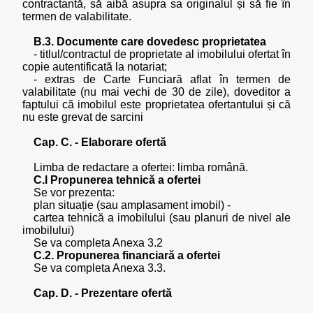
contractantă, să aibă asupra sa originalul și să fie în
termen de valabilitate.
B.3. Documente care dovedesc proprietatea
- titlul/contractul de proprietate al imobilului ofertat în
copie autentificată la notariat;
- extras de Carte Funciară aflat în termen de
valabilitate (nu mai vechi de 30 de zile), doveditor a
faptului că imobilul este proprietatea ofertantului și că
nu este grevat de sarcini
Cap. C. - Elaborare ofertă
Limba de redactare a ofertei: limba română.
C.l Propunerea tehnică a ofertei
Se vor prezenta:
plan situație (sau amplasament imobil) -
cartea tehnică a imobilului (sau planuri de nivel ale
imobilului)
Se va completa Anexa 3.2
C.2. Propunerea financiară a ofertei
Se va completa Anexa 3.3.
Cap. D. - Prezentare ofertă