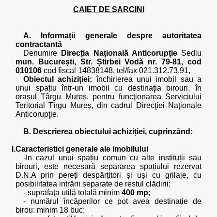
CAIET DE SARCINI
A. Informații generale despre autoritatea
contractantă
Denumire
Direcția Națională Anticorupție
Sediu
mun. București, Str. Știrbei Vodă nr. 79-81, cod
010106
cod fiscal 14838148, tel/fax 021.312.73.91,
Obiectul achiziției:
închirierea unui imobil sau a
unui spațiu într-un imobil cu destinaţia birouri, în
orașul Târgu Mureș, pentru funcţionarea Serviciului
Teritorial Tîrgu Mureș, din cadrul Direcţiei Naţionale
Anticorupţie.
B. Descrierea obiectului achiziției, cuprinzând:
I.Caracteristici generale ale imobilului
-In cazul unui spațiu comun cu alte instituții sau
birouri, este necesară separarea spațiului rezervat
D.N.A prin pereți despărțitori și uși cu grilaje, cu
posibilitatea intrării separate de restul clădirii;
- suprafaţa utilă totală minim
400 mp;
- numărul încăperilor ce pot avea destinație de
birou: minim 18 buc;