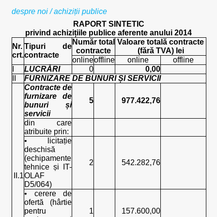
despre noi
/
achiziții publice
RAPORT SINTETIC
privind achizițiile publice aferente anului 2014
Număr total
Valoare totală contracte
Nr.
Tipuri de
contracte
(fără TVA) lei
crt.
contracte
online
offline
online
offline
I
LUCRĂRI
0
0,00
II
FURNIZARE DE BUNURI ȘI SERVICII
Contracte de
furnizare de
5
977.422,76
bunuri și
servicii
din care
atribuite prin:
• licitație
deschisă
(echipamente
2
542.282,76
tehnice și IT-
II.1
OLAF
D5/064)
• cerere de
ofertă (hârtie
pentru
1
157.600,00