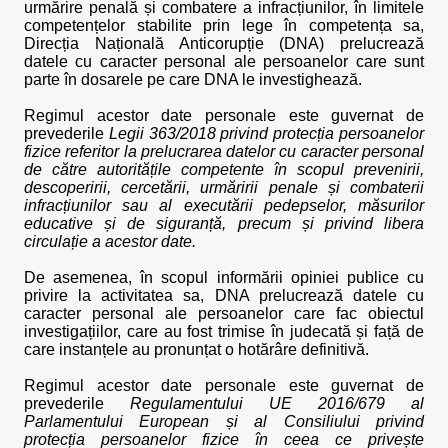
urmărire penală și combatere a infracțiunilor, în limitele
competențelor stabilite prin lege în competența sa,
Direcția Națională Anticorupție (DNA) prelucrează
datele cu caracter personal ale persoanelor care sunt
parte în dosarele pe care DNA le investighează.
Regimul acestor date personale este guvernat de
prevederile
Legii 363/2018 privind protecția persoanelor
fizice referitor la prelucrarea datelor cu caracter personal
de către autoritățile competente în scopul prevenirii,
descoperirii, cercetării, urmăririi penale și combaterii
infracțiunilor sau al executării pedepselor, măsurilor
educative și de siguranță, precum și privind libera
circulație a acestor date.
De asemenea, în scopul informării opiniei publice cu
privire la activitatea sa, DNA prelucrează datele cu
caracter personal ale persoanelor care fac obiectul
investigațiilor, care au fost trimise în judecată și față de
care instanțele au pronunțat o hotărâre definitivă.
Regimul acestor date personale este guvernat de
prevederile
Regulamentului UE 2016/679 al
Parlamentului European și al Consiliului privind
protecția persoanelor fizice în ceea ce privește