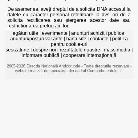
De asemenea, aveți dreptul de a solicita DNA accesul la
datele cu caracter personal referitoare la dvs. ori de a
solicita rectificarea sau ștergerea acestor date sau
restricționarea prelucrării lor.
legături utile
|
evenimente
|
anunțuri achiziții publice
|
anunțuri/posturi vacante
|
harta site
|
contacte
|
politica
pentru cookie-uri
sesizați-ne
|
despre noi
|
rezultatele noastre
|
mass media
|
informare publică
|
cooperare internațională
2005-2026 Direcția Națională Anticorupție - Toate drepturile rezervate -
website realizat de specialiști din cadrul Compartimentului IT