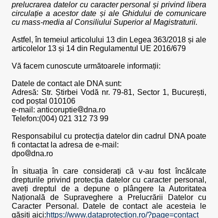
prelucrarea datelor cu caracter personal și privind libera
circulație a acestor date și ale Ghidului de comunicare
cu mass-media al Consiliului Superior al Magistraturii.
Astfel, în temeiul articolului 13 din Legea 363/2018 și ale
articolelor 13 și 14 din Regulamentul UE 2016/679
Vă facem cunoscute următoarele informații:
Datele de contact ale DNA sunt:
Adresă: Str. Știrbei Vodă nr. 79-81, Sector 1, București,
cod poștal 010106
e-mail:
anticoruptie
dna.ro
Telefon:(004) 021 312 73 99
Responsabilul cu protecția datelor din cadrul DNA poate
fi contactat la adresa de e-mail:
dpo
dna.ro
În situația în care considerați că v-au fost încălcate
drepturile privind protecția datelor cu caracter personal,
aveți dreptul de a depune o plângere la Autoritatea
Națională de Supraveghere a Prelucrării Datelor cu
Caracter Personal. Datele de contact ale acesteia le
găsiți aici:
https://www.dataprotection.ro/?page=contact