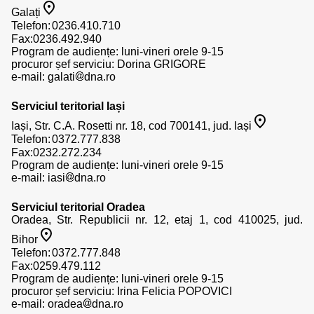
Galați
Telefon:
Fax:0236.492.940
Program de audiențe: luni-vineri orele 9-15
procuror șef serviciu: Dorina GRIGORE
e-mail:
galati
dna.ro
Serviciul teritorial Iași
Iași, Str. C.A. Rosetti nr. 18, cod 700141, jud. Iași
Telefon:
Fax:0232.272.234
Program de audiențe: luni-vineri orele 9-15
e-mail:
iasi
dna.ro
Serviciul teritorial Oradea
Oradea, Str. Republicii nr. 12, etaj 1, cod 410025, jud.
Bihor
Telefon:
Fax:0259.479.112
Program de audiențe: luni-vineri orele 9-15
procuror șef serviciu: Irina Felicia POPOVICI
e-mail:
oradea
dna.ro