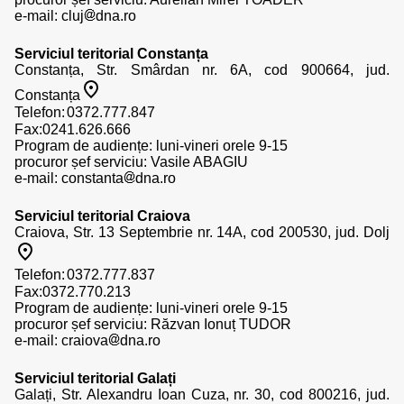
e-mail:
cluj
dna.ro
Serviciul teritorial Constanța
Constanța, Str. Smârdan nr. 6A, cod 900664, jud.
Constanța
Telefon:
Fax:0241.626.666
Program de audiențe: luni-vineri orele 9-15
procuror șef serviciu: Vasile ABAGIU
e-mail:
constanta
dna.ro
Serviciul teritorial Craiova
Craiova, Str. 13 Septembrie nr. 14A, cod 200530, jud. Dolj
Telefon:
Fax:0372.770.213
Program de audiențe: luni-vineri orele 9-15
procuror șef serviciu: Răzvan Ionuț TUDOR
e-mail:
craiova
dna.ro
Serviciul teritorial Galați
Galați, Str. Alexandru Ioan Cuza, nr. 30, cod 800216, jud.