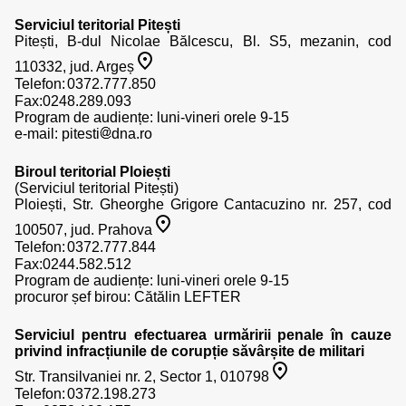
Serviciul teritorial Pitești
Pitești, B-dul Nicolae Bălcescu, Bl. S5, mezanin, cod
110332, jud. Argeș
Telefon:
Fax:0248.289.093
Program de audiențe: luni-vineri orele 9-15
e-mail:
pitesti
dna.ro
Biroul teritorial Ploiești
(Serviciul teritorial Pitești)
Ploiești, Str. Gheorghe Grigore Cantacuzino nr. 257, cod
100507, jud. Prahova
Telefon:
Fax:0244.582.512
Program de audiențe: luni-vineri orele 9-15
procuror șef birou: Cătălin LEFTER
Serviciul pentru efectuarea urmăririi penale în cauze
privind infracțiunile de corupție săvârșite de militari
Str. Transilvaniei nr. 2, Sector 1, 010798
Telefon: