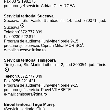
Fax:0372.198.175
procuror-șef serviciu: Adrian Gr. MIRCEA
Serviciul teritorial Suceava
Suceava, Str. Vasile Bumbac nr. 14, cod 720071, jud.
Suceava
Telefon:
Fax:0230.522.812
Program de audiențe: luni-vineri orele 9-15
procuror șef serviciu: Ciprian Mihai MORIȘCĂ
e-mail:
suceava
dna.ro
Serviciul teritorial Timișoara
Timișoara, Str. Martin Luther nr. 2, cod 300054, jud. Timiș
Telefon:
Fax:0256.221.421
Program de audiențe: luni-vineri orele 9-15
procuror șef serviciu: Pavel VRABETE
e-mail:
timisoara
dna.ro
Biroul teritorial Tîrgu Mureș
(Serviciul teritorial Cluj)