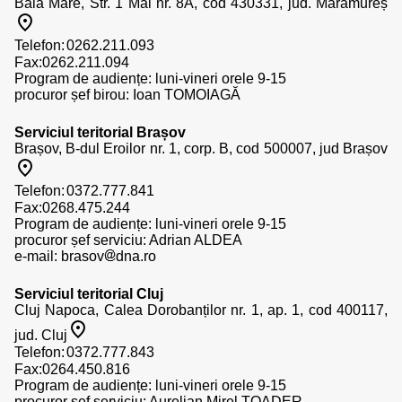
Baia Mare, Str. 1 Mai nr. 8A, cod 430331, jud. Maramureș
Telefon:
Fax:0262.211.094
Program de audiențe: luni-vineri orele 9-15
procuror șef birou: Ioan TOMOIAGĂ
Serviciul teritorial Brașov
Brașov, B-dul Eroilor nr. 1, corp. B, cod 500007, jud Brașov
Telefon:
Fax:0268.475.244
Program de audiențe: luni-vineri orele 9-15
procuror șef serviciu: Adrian ALDEA
e-mail:
brasov
dna.ro
Serviciul teritorial Cluj
Cluj Napoca, Calea Dorobanților nr. 1, ap. 1, cod 400117,
jud. Cluj
Telefon:
Fax:0264.450.816
Program de audiențe: luni-vineri orele 9-15
procuror șef serviciu: Aurelian Mirel TOADER