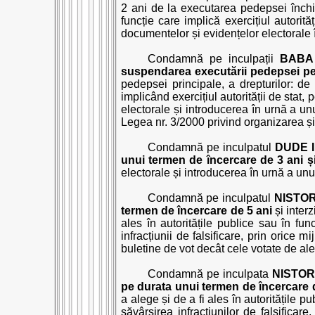
2 ani de la executarea pedepsei închisor
funcție care implică exercițiul autorită
documentelor și evidențelor electorale î
Condamnă pe inculpații
BABA
suspendarea executării pedepsei pe
pedepsei principale, a drepturilor: de 
implicând exercițiul autorității de stat, 
electorale și introducerea în urnă a un
Legea nr. 3/2000 privind organizarea ș
Condamnă pe inculpatul
DUDE I
unui termen de încercare de 3 ani și
electorale și introducerea în urnă a un
Condamnă pe inculpatul
NISTO
termen de încercare de 5 ani
și inter
ales în autoritățile publice sau în fun
infracțiunii de falsificare, prin orice
buletine de vot decât cele votate de ale
Condamnă pe inculpata
NISTOR
pe durata unui termen de încercare 
a alege și de a fi ales în autoritățile p
săvârșirea infracțiunilor de falsifica