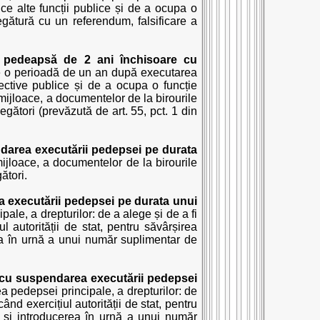
rice alte funcții publice și de a ocupa o
 legătură cu un referendum, falsificare a
 pedeapsă de 2 ani închisoare cu
pe o perioadă de un an după executarea
elective publice și de a ocupa o funcție
ce mijloace, a documentelor de la birourile
gători (prevăzută de art. 55, pct. 1 din
darea executării pedepsei pe durata
 mijloace, a documentelor de la birourile
ători.
 executării pedepsei pe durata unui
le, a drepturilor: de a alege și de a fi
l autorității de stat, pentru săvârșirea
erea în urnă a unui număr suplimentar de
 cu suspendarea executării pedepsei
 pedepsei principale, a drepturilor: de
ând exercițiul autorității de stat, pentru
le și introducerea în urnă a unui număr