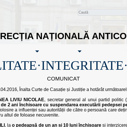
IRECȚIA NAȚIONALĂ ANTIC
ITATE·INTEGRITATE
COMUNICAT
.04.2016, Înalta Curte de Casație și Justiție a hotărât următoarel
EA LIVIU NICOLAE
, secretar general al unui partid politic 
de 2 ani închisoare cu suspendarea executării pedepsei pe
 folosire a influenței sau autorității de către o persoană care deț
ru altul de foloase necuvenite.
ILI
, la
o pedeapsă de un an și 10 luni închisoare
și interzicer