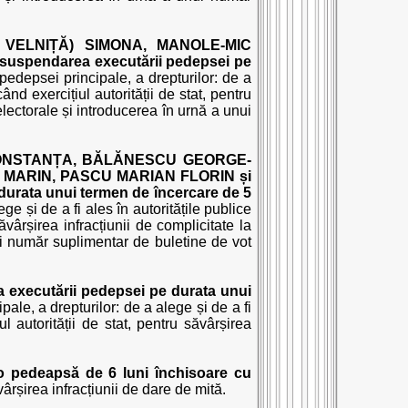
VELNIȚĂ) SIMONA, MANOLE-MIC
 suspendarea executării pedepsei pe
edepsei principale, a drepturilor: de a
ând exercițiul autorității de stat, pentru
 electorale și introducerea în urnă a unui
CONSTANȚA, BĂLĂNESCU GEORGE-
 MARIN, PASCU MARIAN FLORIN și
durata unui termen de încercare de 5
e și de a fi ales în autoritățile publice
ăvârșirea infracțiunii de complicitate la
nui număr suplimentar de buletine de vot
 executării pedepsei pe durata unui
le, a drepturilor: de a alege și de a fi
l autorității de stat, pentru săvârșirea
o pedeapsă de 6 luni închisoare cu
vârșirea infracțiunii de dare de mită.