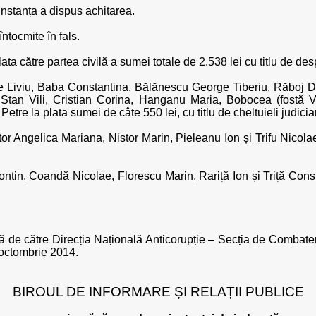
 instanța a dispus achitarea.
întocmite în fals.
ata către partea civilă a sumei totale de 2.538 lei cu titlu de des
e Liviu, Baba Constantina, Bălănescu George Tiberiu, Răboj Dan
Stan Vili, Cristian Corina, Hanganu Maria, Bobocea (fostă V
etre la plata sumei de câte 550 lei, cu titlu de cheltuieli judiciar
tor Angelica Mariana, Nistor Marin, Pieleanu Ion și Trifu Nicolae
eontin, Coandă Nicolae, Florescu Marin, Rariță Ion și Triță Cons
cată de către Direcția Națională Anticorupție – Secția de Combat
 octombrie 2014.
BIROUL DE INFORMARE ȘI RELAȚII PUBLICE