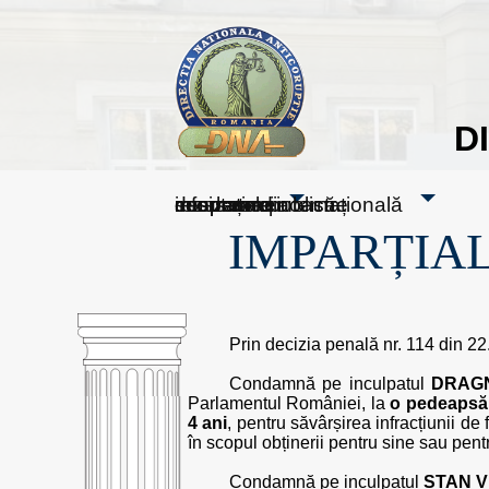
D
sesizați-ne
despre noi
rezultatele noastre
mass media
informare publică
cooperare internațională
IMPARȚIAL
Prin decizia penală nr. 114 din 22
Condamnă pe inculpatul
DRAGN
Parlamentul României, la
o pedeapsă 
4 ani
, pentru săvârșirea infracțiunii de
în scopul obținerii pentru sine sau pent
Condamnă pe inculpatul
STAN V