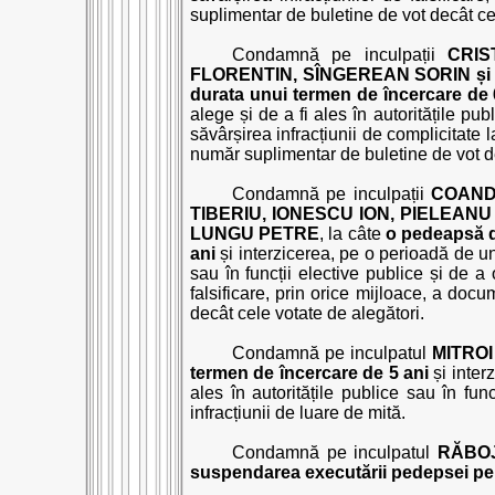
suplimentar de buletine de vot decât cel
Condamnă pe inculpații
CRIS
FLORENTIN, SÎNGEREAN SORIN și 
durata unui termen de încercare de 
alege și de a fi ales în autoritățile pub
săvârșirea infracțiunii de complicitate l
număr suplimentar de buletine de vot de
Condamnă pe inculpații
COAND
TIBERIU, IONESCU ION, PIELEAN
LUNGU PETRE
, la câte
o pedeapsă d
ani
și interzicerea, pe o perioadă de un
sau în funcții elective publice și de a 
falsificare, prin orice mijloace, a doc
decât cele votate de alegători.
Condamnă pe inculpatul
MITROI
termen de încercare de 5 ani
și inter
ales în autoritățile publice sau în fun
infracțiunii de luare de mită.
Condamnă pe inculpatul
RĂBO
suspendarea executării pedepsei pe d