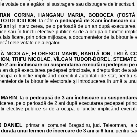
e votate de alegători și sustragere sau distrugere de înscrisuri.
TIAN CORINA, HANGANU MARIA, BOBOCEA (FOSTĂ 
TOTOLICIU ION
, la câte
o pedeapsă de 3 ani închisoare cu
6 ani
și interzicerea, pe o perioadă de un an după executarea p
lice sau în funcții elective publice și de a ocupa o funcție implic
a falsificare, prin orice mijloace, a documentelor de la birourile
cât cele votate de alegători.
Ă NICOLAE, FLORESCU MARIN, RARIȚĂ ION, TRIȚĂ 
U ION, TRIFU NICOLAE, VÎLCAN TUDOR-DOREL, STEMATE
e 2 ani închisoare cu suspendarea executării pedepsei pe 
 an după executarea pedepsei principale, a drepturilor: de a aleg
ocupa o funcție implicând exercițiul autorității de stat, pentru s
umentelor de la birourile electorale și introducerea în urnă a u
 MARIN
, la
o pedeapsă de 3 ani închisoare cu suspendarea
zicerea, pe o perioadă de 2 ani după executarea pedepsei principa
cții elective publice și de a ocupa o funcție implicând exercițiu
J DANIEL
, primar al comunei Bragadiru, jud. Teleorman, la
urata unui termen de încercare de 3 ani și 6 luni
, pentru să