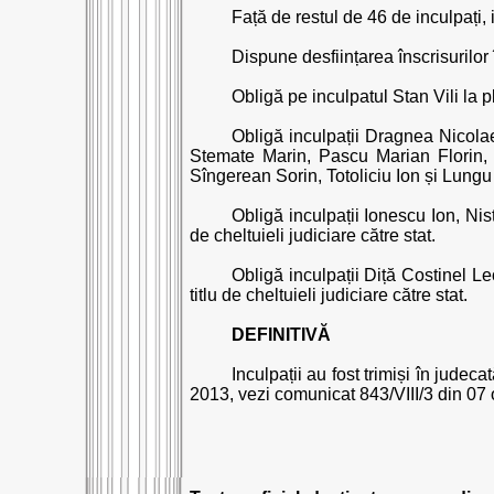
Față de restul de 46 de inculpați,
Dispune desființarea înscrisurilor 
Obligă pe inculpatul Stan Vili la pl
Obligă inculpații Dragnea Nicola
Stemate Marin, Pascu Marian Florin, 
Sîngerean Sorin, Totoliciu Ion și Lungu P
Obligă inculpații Ionescu Ion, Nis
de cheltuieli judiciare către stat.
Obligă inculpații Diță Costinel L
titlu de cheltuieli judiciare către stat.
DEFINITIVĂ
Inculpații au fost trimiși în jude
2013, vezi comunicat 843/VIII/3 din 07