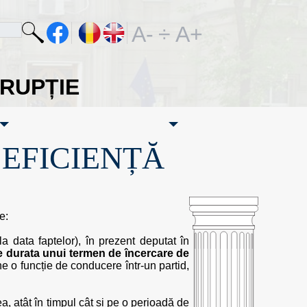
A-
÷
A+
ORUPȚIE
·EFICIENȚĂ
e:
(la data faptelor), în prezent deputat în
 durata unui termen de încercare de
ine o funcție de conducere într-un partid,
ea, atât în timpul cât și pe o perioadă de