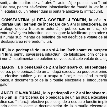
ii, a drepturilor: de a fi ales în autoritățile publice sau în o
ții de stat, pentru săvârșirea infracțiunilor de fraudă la vot în
n legătură cu un referendum și purtare abuzivă (2 infracțiuni).
 CONSTANTINA și DIȚĂ COSTINEL-LEONTIN
, la câte
o
 durata unui termen de încercare de 5 ani
și interzicerea, 
a alege și de a fi ales în autoritățile publice sau în funcții 
pentru săvârșirea infracțiunii de instigare la falsificare, prin ori
ui număr suplimentar de buletine de vot decât cele votate de ale
i desfășurarea referendumului).
LIE
, la
o pedeapsă de un an și 4 luni închisoare cu suspen
 4 luni
, pentru săvârșirea infracțiunii de falsificare, prin orice
ui număr suplimentar de buletine de vot decât cele votate de aleg
R MARIN
, la
o pedeapsă de 2 ani închisoare cu suspendarea
zicerea, pe o perioadă de un an după executarea pedepsei principa
cții elective publice și de a ocupa o funcție implicând exercițiu
 mijloace, a documentelor de la birourile electorale și introduc
gători.
 ANGELICA-MARIANA
, la
o pedeapsă de 2 ani închisoare
de 5 ani
și interzicerea, pe o perioadă de un an după executarea
ublice sau în funcții elective publice și de a ocupa o funcție implic
re, prin orice mijloace, a documentelor de la birourile electora