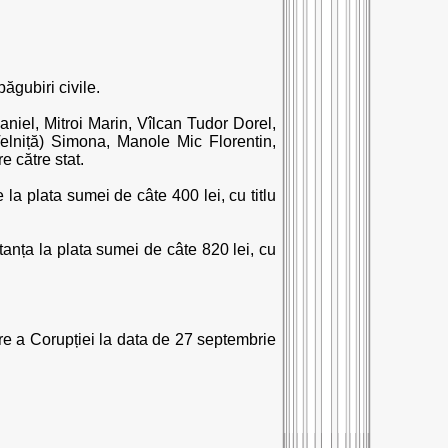
păgubiri civile.
iel, Mitroi Marin, Vîlcan Tudor Dorel,
elniță) Simona, Manole Mic Florentin,
e către stat.
 la plata sumei de câte 400 lei, cu titlu
tanța la plata sumei de câte 820 lei, cu
ere a Corupției la data de 27 septembrie