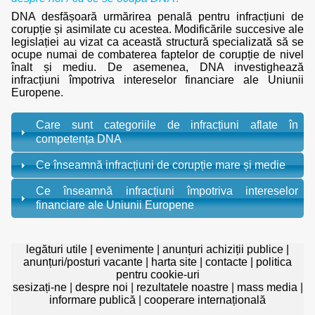
DNA desfășoară urmărirea penală pentru infracțiuni de
corupție și asimilate cu acestea. Modificările succesive ale
legislației au vizat ca această structură specializată să se
ocupe numai de combaterea faptelor de corupție de nivel
înalt și mediu. De asemenea, DNA investighează
infracțiuni împotriva intereselor financiare ale Uniunii
Europene.
Care sunt categoriile de infracțiuni aflate în
competența DNA
Ce înseamnă infracțiuni de corupție mare și medie
Ce înseamnă infracțiuni împotriva intereselor
financiare ale Uniunii Europene
legături utile
|
evenimente
|
anunțuri achiziții publice
|
anunțuri/posturi vacante
|
harta site
|
contacte
|
politica
pentru cookie-uri
sesizați-ne
|
despre noi
|
rezultatele noastre
|
mass media
|
informare publică
|
cooperare internațională