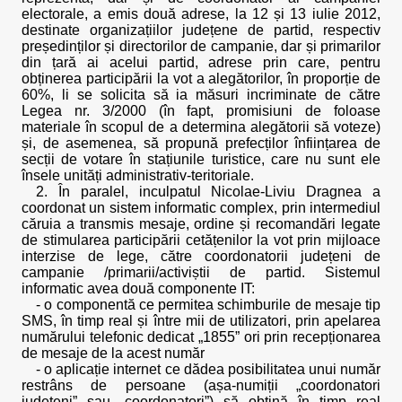
electorale, a emis două adrese, la 12 și 13 iulie 2012,
destinate organizațiilor județene de partid, respectiv
președinților și directorilor de campanie, dar și primarilor
din țară ai acelui partid, adrese prin care, pentru
obținerea participării la vot a alegătorilor, în proporție de
60%, li se solicita să ia măsuri incriminate de către
Legea nr. 3/2000 (în fapt, promisiuni de foloase
materiale în scopul de a determina alegătorii să voteze)
și, de asemenea, să propună prefecților înființarea de
secții de votare în stațiunile turistice, care nu sunt ele
însele unități administrativ-teritoriale.
2. În paralel, inculpatul Nicolae-Liviu Dragnea a
coordonat un sistem informatic complex, prin intermediul
căruia a transmis mesaje, ordine și recomandări legate
de stimularea participării cetățenilor la vot prin mijloace
interzise de lege, către coordonatorii județeni de
campanie /primarii/activiștii de partid. Sistemul
informatic avea două componente IT:
- o componentă ce permitea schimburile de mesaje tip
SMS, în timp real și între mii de utilizatori, prin apelarea
numărului telefonic dedicat „1855” ori prin recepționarea
de mesaje de la acest număr
- o aplicație internet ce dădea posibilitatea unui număr
restrâns de persoane (așa-numiții „coordonatori
județeni” sau „coordonatori”) să obțină în timp real