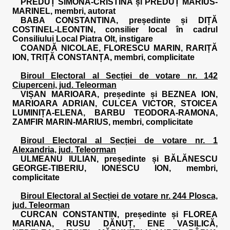
PREDUȚ SIMONA-CRISTINA și PREDUȚ MARIUS-
MARINEL, membri, autorat
BABA CONSTANTINA, președinte și DIȚĂ
COSTINEL-LEONTIN, consilier local în cadrul
Consiliului Local Piatra Olt, instigare
COANDĂ NICOLAE, FLORESCU MARIN, RARIȚĂ
ION, TRIȚĂ CONSTANȚA, membri, complicitate
Biroul Electoral al Secției de votare nr. 142
Ciuperceni, jud. Teleorman
VIȘAN MARIOARA, președinte și BEZNEA ION,
MARIOARA ADRIAN, CULCEA VICTOR, STOICEA
LUMINIȚA-ELENA, BARBU TEODORA-RAMONA,
ZAMFIR MARIN-MARIUS, membri, complicitate
Biroul Electoral al Secției de votare nr. 1
Alexandria, jud. Teleorman
ULMEANU IULIAN, președinte și BĂLĂNESCU
GEORGE-TIBERIU, IONESCU ION, membri,
complicitate
Biroul Electoral al Secției de votare nr. 244 Plosca,
jud. Teleorman
CURCAN CONSTANTIN, președinte și FLOREA
MARIANA, RUSU DĂNUȚ, ENE VASILICĂ,