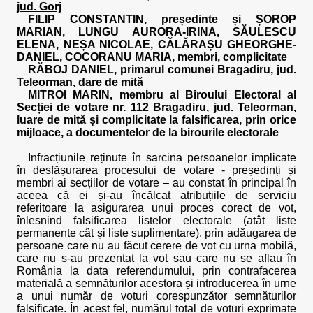
jud. Gorj
FILIP CONSTANTIN, președinte și ȘOROP
MARIAN, LUNGU AURORA-IRINA, SĂULESCU
ELENA, NEȘA NICOLAE, CĂLĂRAȘU GHEORGHE-
DANIEL, COCORANU MARIA, membri, complicitate
RĂBOJ DANIEL, primarul comunei Bragadiru, jud.
Teleorman, dare de mită
MITROI MARIN, membru al Biroului Electoral al
Secției de votare nr. 112 Bragadiru, jud. Teleorman,
luare de mită și complicitate la falsificarea, prin orice
mijloace, a documentelor de la birourile electorale
Infracțiunile reținute în sarcina persoanelor implicate
în desfășurarea procesului de votare - președinți și
membri ai secțiilor de votare – au constat în principal în
aceea că ei și-au încălcat atribuțiile de serviciu
referitoare la asigurarea unui proces corect de vot,
înlesnind falsificarea listelor electorale (atât liste
permanente cât și liste suplimentare), prin adăugarea de
persoane care nu au făcut cerere de vot cu urna mobilă,
care nu s-au prezentat la vot sau care nu se aflau în
România la data referendumului, prin contrafacerea
materială a semnăturilor acestora și introducerea în urne
a unui număr de voturi corespunzător semnăturilor
falsificate. În acest fel, numărul total de voturi exprimate