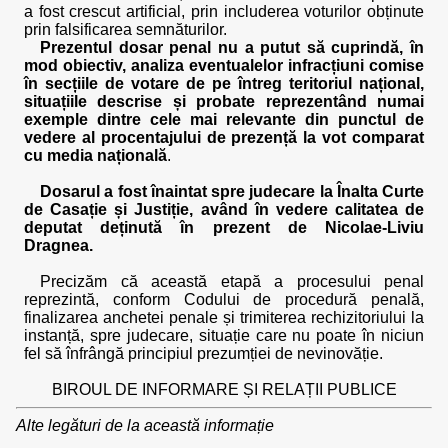
a fost crescut artificial, prin includerea voturilor obținute
prin falsificarea semnăturilor.
Prezentul dosar penal nu a putut să cuprindă, în
mod obiectiv, analiza eventualelor infracțiuni comise
în secțiile de votare de pe întreg teritoriul național,
situațiile descrise și probate reprezentând numai
exemple dintre cele mai relevante din punctul de
vedere al procentajului de prezență la vot comparat
cu media națională
.
Dosarul a fost înaintat spre judecare la Înalta Curte
de Casație și Justiție, având în vedere calitatea de
deputat deținută în prezent de Nicolae-Liviu
Dragnea.
Precizăm că această etapă a procesului penal
reprezintă, conform Codului de procedură penală,
finalizarea anchetei penale și trimiterea rechizitoriului la
instanță, spre judecare, situație care nu poate în niciun
fel să înfrângă principiul prezumției de nevinovăție.
BIROUL DE INFORMARE ȘI RELAȚII PUBLICE
Alte legături de la această informație