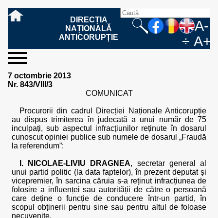
DIRECȚIA
A-
NAȚIONALĂ
ANTICORUPȚIE
÷
A+
sesizați-
despre
rezultatele
mass
informare
cooperare
Ce
Cum
Cum
Ce
Fazele
Ce
Care sunt
Cum
Cine
Cu ce
Sursele
Structura
Conducerea
Structuri
Cadrul
Resurse
Resurse
Integritate
Rapoarte
Hotărâri
Biroul de
Comunicate
Model de
Drept
Evenimente
Persoana
Model
Raportul
Legea
Protecția
Modalități
Programe
Evenimente
Cadrul legal
7 octombrie 2013
ne
noi
noastre
media
publică
internațională
înseamnă
sesizați
este
trebuie
procesului
urmează
drepturile și
sprijiniți
lucrează
se
de
teritoriale
legal
financiare
umane
instituțională
de
penale
informare
de presă
acreditare
la
responsabilă
solicitare
anual
544/2001
datelor
de
internaționale
internațional
Nr. 843/VIII/3
fapta de
o faptă
protejat
să
penal
după ce
obligațiile
DNA
la DNA?
ocupă
informații
și achiziții
activitate
definitive
și relații
replică
cu
informații
privind
și norme
cu
contestare
COMUNICAT
corupție
de
cel care
conțină o
sesizez
persoanelor
oferind
DNA?
ale DNA
publice
în cauze
publice -
informarea
în baza
aplicarea
de
caracter
a
corupție?
denunță?
sesizare?
o faptă
în procesul
date
de
Contacte
publică
Legii
Legii
aplicare
personal
răspunsului
Procurorii din cadrul Direcției Naționale Anticorupție
de
penal?
despre
corupție
544/2001
544/2001
oferit în
au dispus trimiterea în judecată a unui număr de 75
corupție?
posibile
baza Legii
inculpați, sub aspectul infracțiunilor reținute în dosarul
fapte de
544/2001
cunoscut opiniei publice sub numele de dosarul „Fraudă
corupție?
la referendum”:
I. NICOLAE-LIVIU DRAGNEA
, secretar general al
unui partid politic (la data faptelor), în prezent deputat și
vicepremier, în sarcina căruia s-a reținut infracțiunea de
folosire a influenței sau autorității de către o persoană
care deține o funcție de conducere într-un partid, în
scopul obținerii pentru sine sau pentru altul de foloase
necuvenite.