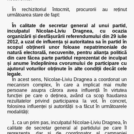
În rechizitoriul întocmit, procurorii au reținut
următoarea stare de fapt:
În calitate de secretar general al unui partid,
inculpatul Nicolae-Liviu Dragnea, cu ocazia
organizării și desfășurării referendumului din 29 iulie
2012, a uzat de influența și autoritatea sa în partid în
scopul obținerii unor foloase nepatrimoniale de
natură electorală, necuvenite, pentru alianța politică
din care făcea parte partidul reprezentat de inculpat
și anume îndeplinirea cvorumului de participare cu
ajutorul voturilor obținute în alte condiții decât cele
legale.
În acest sens, Nicolae-Liviu Dragnea a coordonat un
mecanism complex, în care a implicat mai multe
persoane asupra cărora avea influență în virtutea
funcției pe care o deținea, având ca scop fraudarea
rezultatelor privind participarea la vot. În concret,
folosirea influenței și autorității s-a făcut în următoarele
modalități:
1. ca un prim pas, inculpatul Nicolae-Liviu Dragnea, în
calitate de secretar general al partidului pe care îl
reprezenta, dar și de coordonator al campaniei