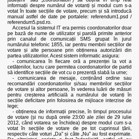
informații despre numărul de votanți și modul cum s-a
votat în toate secțiile de votare, precum și să introducă
manual astfel de date pe portalele: referendum1.psd /
referendum5.psd.ro.
Accesul la sistemul IT era permis coordonatorilor doar
pe bază de nume de utilizator și parolă primite anterior
prin canalul de comunicații SMS grupat în jurul
numărului telefonic 1855, iar pentru membrii secțiilor de
votare și alte persoane prin obținerea autorizării din
partea utilizatorilor. Acest sistem informatic asigura:
- comunicarea în fiecare oră a prezenței la vot a
cetățenilor, lucru care permitea coordonatorilor de partid
să identifice secțiile de vot cu o prezență slabă la urne;
- comunicarea de mesaje, conținând ordine sau
recomandări coordonatorilor și/sau membrilor secțiilor
de votare și altor persoane, în vederea luării de măsuri
pentru creșterea artificială a numărului de votanți în
secțiile deficitare prin folosirea de mijloace interzise de
lege;
- obținerea de informații precise, în timpul procesului
de votare (și nu după orele 23:00 ale zilei de 29 iulie
2012, când votarea se închidea) despre modul cum s-a
votat în secțiile de votare de pe tot cuprinsul țării,
respectiv câte voturi „Da” și câte „Nu” au fost exprimate.