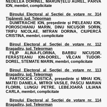
NEDELEA DORINEL, MĂRUNȚELU AUREL, PÂRVA
ION, membri, complicitate
Biroului Electoral al Secției de votare nr. 314
Țigănești, jud. Teleorman
DUMITRACHE ION, președinte și PIELEANU ION,
POROSCHIANU MARIN, DINU NICUȘOR SORIN,
TRIFU NICOLAE, MITRAN DORINA, CIUPERCĂ
CRISTINA, membri, complicitate
Biroul Electoral al Secției de votare nr. 112
Bragadiru, jud. Teleorman
FILIP ALINA-FLORINA, BARBU NICUȘOR,
FERĂȘTEANU ION-DOREL, VÎLCAN TUDOR-
DOREL, STEMATE MARIN, membri, complicitate
Biroul Electoral al Secției de votare nr. 113
Bragadiru, jud. Teleorman
PARTOCICĂ COSTICĂ, președinte și MIHAI ION,
MATEI DANIELA, MITROI VASILE, PASCU MARIAN
FLORIN, LUNGU PETRE, LEBEJOARĂ LILIANA
CARLA, membri, complicitate
Biroului Electoral al Secției de votare nr. 114
Bragadiru, jud. Teleorman