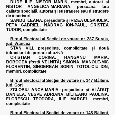
DUDE ILIE, NISTOR MARIN, membri, autorat și
NISTOR ANGELICA-MARIANA, persoană fără
calitate specială, autorat și sustragere sau distrugere
de înscrisuri
SANDU ILEANA, președinte și RIZEA OLGA-IULIA,
PEȚA GABRIEL, NĂDRAG ION-PAUL, CRISTEA
TUDOR, complicitate
Biroul Electoral al Secției de votare nr. 287 Suraia,
jud. Vrancea
STAN VILI, președinte, complicitate și două
infracțiuni de purtare abuzivă
CRISTIAN CORINA, HANGANU MARIA,
BOBOCEA (fostă VELNIȚĂ) SIMONA, MANOLE-MIC
FLORENTIN, SÎNGEREAN SORIN, TOTOLICIU ION,
membri, complicitate
Biroul Electoral al Secției de votare nr. 147 Bâlteni,
jud. Gorj
ZGLOBIU ANCA-MARIA, președinte și VLĂDUȚ
DANIELA, VESPE ADRIANA, BÎLTEANU PAULINA,
FLORESCU TEODORA, ILIE MARCEL, membri,
complicitate
Biroul Electoral al Secției de votare nr. 148 Bâlteni,