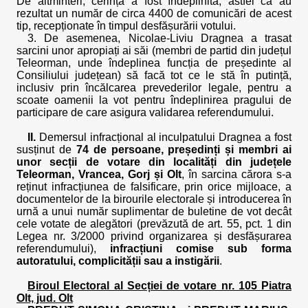
De altminteri, cerința a fost îndeplinită, astfel că au
rezultat un număr de circa 4400 de comunicări de acest
tip, recepționate în timpul desfășurării votului.
3. De asemenea, Nicolae-Liviu Dragnea a trasat
sarcini unor apropiați ai săi (membri de partid din județul
Teleorman, unde îndeplinea funcția de președinte al
Consiliului județean) să facă tot ce le stă în putință,
inclusiv prin încălcarea prevederilor legale, pentru a
scoate oamenii la vot pentru îndeplinirea pragului de
participare de care asigura validarea referendumului.
II.
Demersul infracțional al inculpatului Dragnea a fost
susținut de
74 de persoane, președinți și membri ai
unor secții de votare din localități din județele
Teleorman, Vrancea, Gorj și Olt
, în sarcina cărora s-a
reținut infracțiunea de falsificare, prin orice mijloace, a
documentelor de la birourile electorale și introducerea în
urnă a unui număr suplimentar de buletine de vot decât
cele votate de alegători (prevăzută de art. 55, pct. 1 din
Legea nr. 3/2000 privind organizarea și desfășurarea
referendumului),
infracțiuni comise sub forma
autoratului, complicității sau a instigării
.
Biroul Electoral al Secției de votare nr. 105 Piatra
Olt, jud. Olt