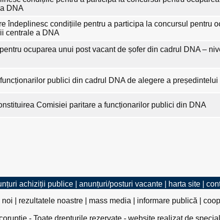
le a DNA
are îndeplinesc condițiile pentru a participa la concursul pentru
rii centrale a DNA
pentru ocuparea unui post vacant de șofer din cadrul DNA – nivel
 funcționarilor publici din cadrul DNA de alegere a președintelui
nstituirea Comisiei paritare a funcționarilor publici din DNA
nțuri achiziții publice
|
anunțuri/posturi vacante
|
harta site
|
con
 noi
|
rezultatele noastre
|
mass media
|
informare publică
|
coop
rupție - Toate drepturile rezervate - website realizat de specia