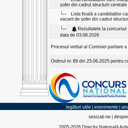
șofer din cadrul structurii centra
Lista finală a candidaților c
vacant de șofer din cadrul structu
Rezultatele la concursul 
data de 03.08.2026
Procesul verbal al Comisiei paritare a
Ordinul nr. 89 din 25.06.2025 pentru co
legături utile
|
evenimente
|
anu
sesizați-ne
|
despre
2005-2026 Direcția Națională Antico