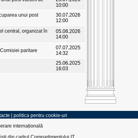
10:00
 ocuparea unui post
30.07.2026
12:00
 central, organizat în
05.08.2026
14:00
07.07.2025
 Comisiei paritare
14:32
25.06.2025
16:03
tacte
|
politica pentru cookie-uri
erare internațională
liști din cadrul Compartimentului IT