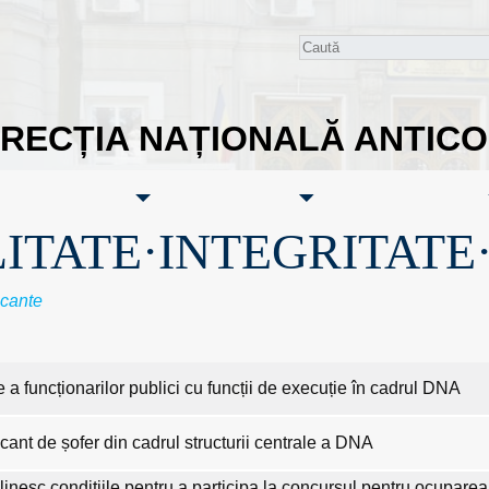
IRECȚIA NAȚIONALĂ ANTIC
ITATE·INTEGRITATE
acante
 a funcționarilor publici cu funcții de execuție în cadrul DNA
ant de șofer din cadrul structurii centrale a DNA
plinesc condițiile pentru a participa la concursul pentru ocupare