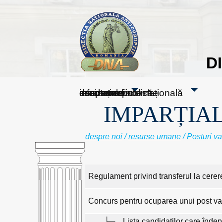
D
sesizați-ne
despre noi
rezultatele noastre
mass media
informare publică
cooperare internațională
IMPARȚIAL
despre noi
/
resurse umane
/ Posturi v
Regulament privind transferul la cerere
Concurs pentru ocuparea unui post vac
Lista candidaților care înde