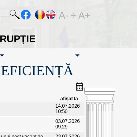
A-
÷
A+
ORUPȚIE
·EFICIENȚĂ
afișat la
14.07.2026
10:50
03.07.2026
09:29
a unui post vacant de
23.07.2026