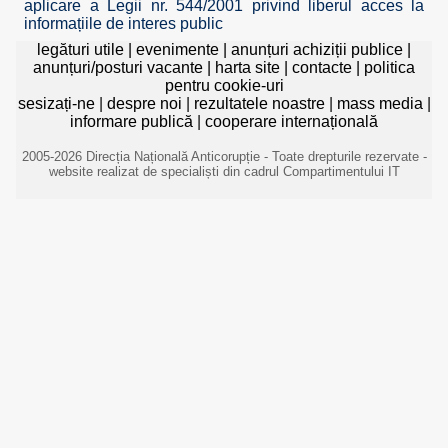
aplicare a Legii nr. 544/2001 privind liberul acces la
informațiile de interes public
legături utile
|
evenimente
|
anunțuri achiziții publice
|
anunțuri/posturi vacante
|
harta site
|
contacte
|
politica
pentru cookie-uri
sesizați-ne
|
despre noi
|
rezultatele noastre
|
mass media
|
informare publică
|
cooperare internațională
2005-2026 Direcția Națională Anticorupție - Toate drepturile rezervate -
website realizat de specialiști din cadrul Compartimentului IT