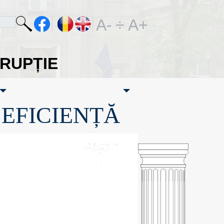
A-
÷
A+
ORUPȚIE
·EFICIENȚĂ