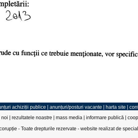
nțuri achiziții publice
|
anunțuri/posturi vacante
|
harta site
|
con
 noi
|
rezultatele noastre
|
mass media
|
informare publică
|
coop
rupție - Toate drepturile rezervate - website realizat de specia