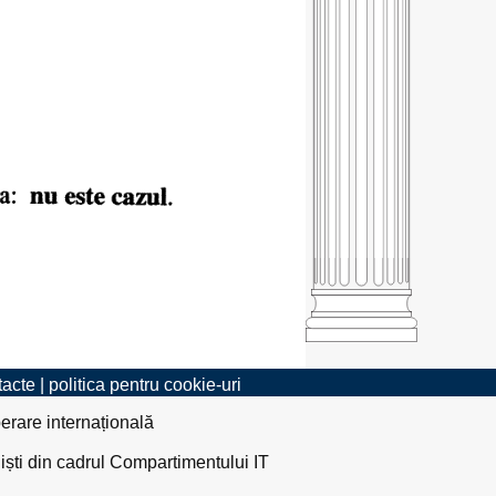
tacte
|
politica pentru cookie-uri
erare internațională
liști din cadrul Compartimentului IT