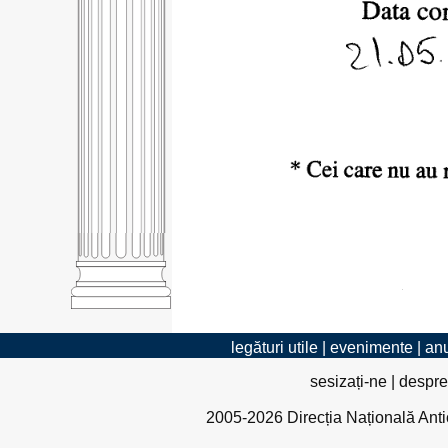
legături utile
|
evenimente
|
anu
sesizați-ne
|
despre
2005-2026 Direcția Națională Antico