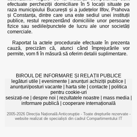
efectuate percheziții domiciliare în 5 locații situate pe
raza municipiului București și a județelor Ilfov, Prahova
și Constanța, dintre care una este sediul unei instituții
publice, restul reprezentând domiciliile unor persoane
fizice sau sediile/punctele de lucru ale unor societăți
comerciale.
Raportat la actele procedurale efectuate în prezenta
cauză, precizăm că, atunci când împrejurările vor
permite, vom fi în măsură să oferim detalii suplimentare.
BIROUL DE INFORMARE ȘI RELAȚII PUBLICE
legături utile
|
evenimente
|
anunțuri achiziții publice
|
anunțuri/posturi vacante
|
harta site
|
contacte
|
politica
pentru cookie-uri
sesizați-ne
|
despre noi
|
rezultatele noastre
|
mass media
|
informare publică
|
cooperare internațională
2005-2026 Direcția Națională Anticorupție - Toate drepturile rezervate -
website realizat de specialiști din cadrul Compartimentului IT