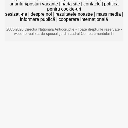
anunțuri/posturi vacante
|
harta site
|
contacte
|
politica
pentru cookie-uri
sesizați-ne
|
despre noi
|
rezultatele noastre
|
mass media
|
informare publică
|
cooperare internațională
2005-2026 Direcția Națională Anticorupție - Toate drepturile rezervate -
website realizat de specialiști din cadrul Compartimentului IT