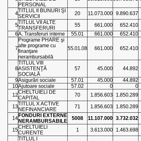
PERSONAL
TITLUL II BUNURI ŞI
4
20
11.073.000
9.890.637
SERVICII
TITLUL VII ALTE
5
55
661.000
652.410
TRANSFERURI
6
A. Transferuri interne
55.01
661.000
652.410
Programe PHARE şi
alte programe cu
7
55.01.08
661.000
652.410
finanţare
nerambursabilă
TITLUL VIII
8
ASISTENŢĂ
57
45.000
44.892
SOCIALĂ
9
Asigurări sociale
57.01
45.000
44.892
10
Ajutoare sociale
57.02
0
0
CHELTUIELI DE
12
70
1.856.603
1.850.289
CAPITAL
TITLUL X ACTIVE
13
71
1.856.603
1.850.289
NEFINANCIARE
FONDURI EXTERNE
14
5008
11.107.000
3.732.032
NERAMBURSABILE
CHELTUIELI
15
1
3.613.000
1.463.698
CURENTE
TITLUL I