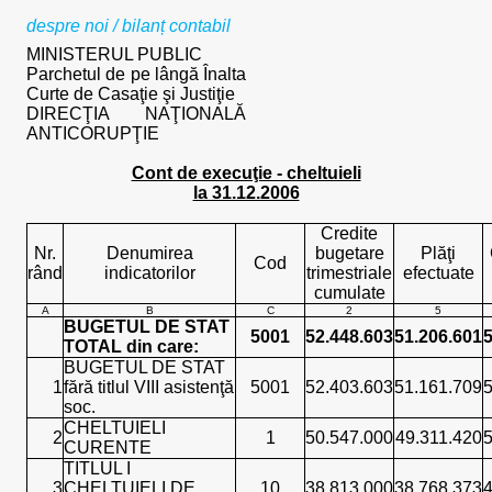
despre noi
/
bilanț contabil
MINISTERUL PUBLIC
Parchetul de pe lângă Înalta
Curte de Casaţie şi Justiţie
DIRECŢIA NAŢIONALĂ
ANTICORUPŢIE
Cont de execuţie - cheltuieli
la 31.12.2006
Credite
Nr.
Denumirea
bugetare
Plăţi
Cod
rând
indicatorilor
trimestriale
efectuate
cumulate
A
B
C
2
5
BUGETUL DE STAT
5001
52.448.603
51.206.601
5
TOTAL din care:
BUGETUL DE STAT
1
fără titlul VIII asistenţă
5001
52.403.603
51.161.709
5
soc.
CHELTUIELI
2
1
50.547.000
49.311.420
5
CURENTE
TITLUL I
3
CHELTUIELI DE
10
38.813.000
38.768.373
4