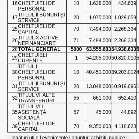
16
CHELTUIELI DE
10
1.638.000
434.639
PERSONAL
TITLUL II BUNURI ŞI
17
20
1.975.000
1.029.059
SERVICII
CHELTUIELI DE
25
70
7.494.000
2.268.334
CAPITAL
TITLUL X ACTIVE
26
71
7.494.000
2.268.334
NEFINANCIARE
28
TOTAL GENERAL
5000
63.555.603
54.938.633
5
CHELTUIELI
29
1
54.205.000
50.820.010
5
CURENTE
TITLUL I
30
CHELTUIELI DE
10
40.451.000
39.203.012
4
PERSONAL
TITLUL II BUNURI ŞI
31
20
13.048.000
10.919.696
1
SERVICII
TITLUL VII ALTE
32
55
661.000
652.410
TRANSFERURI
TITLUL VIII
35
ASISTENŢĂ
57
45.000
44.892
SOCIALĂ
CHELTUIELI DE
39
70
9.350.603
4.118.623
CAPITAL
legături utile
|
evenimente
|
anunțuri achiziții publice
|