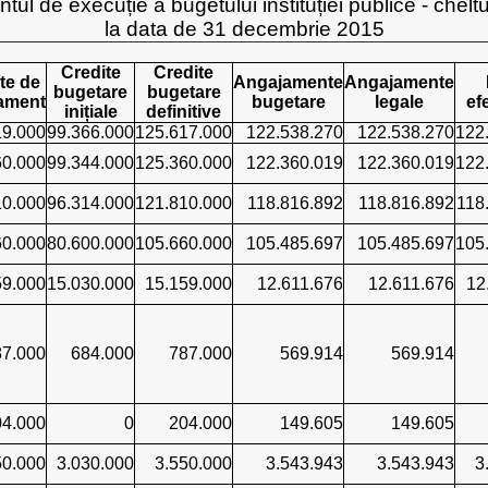
tul de execuție a bugetului instituției publice - cheltu
la data de 31 decembrie 2015
Credite
Credite
te de
Angajamente
Angajamente
bugetare
bugetare
ament
bugetare
legale
ef
inițiale
definitive
19.000
99.366.000
125.617.000
122.538.270
122.538.270
122
60.000
99.344.000
125.360.000
122.360.019
122.360.019
122
10.000
96.314.000
121.810.000
118.816.892
118.816.892
118
60.000
80.600.000
105.660.000
105.485.697
105.485.697
105
59.000
15.030.000
15.159.000
12.611.676
12.611.676
12
87.000
684.000
787.000
569.914
569.914
04.000
0
204.000
149.605
149.605
50.000
3.030.000
3.550.000
3.543.943
3.543.943
3