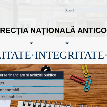
IRECȚIA NAȚIONALĂ ANTIC
ITATE·INTEGRITATE
rse financiare și achiziții publice
et
anț contabil
ziții publice