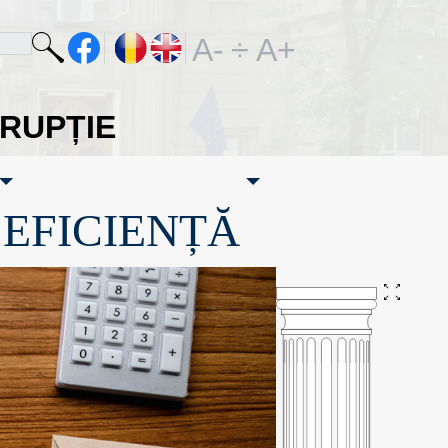
A-
÷
A+
ORUPȚIE
·EFICIENȚĂ