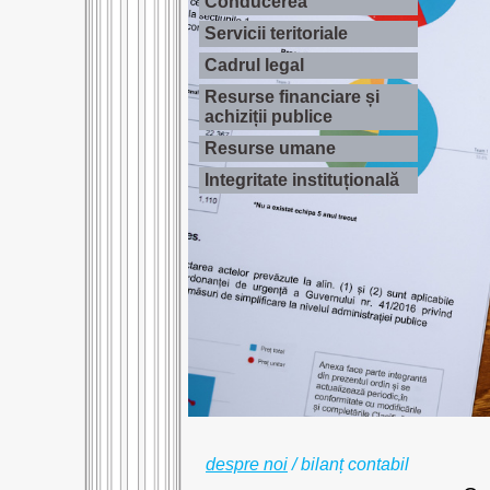
Conducerea
Servicii teritoriale
Cadrul legal
Resurse financiare și
achiziții publice
Resurse umane
Integritate instituțională
despre noi
/
bilanț contabil