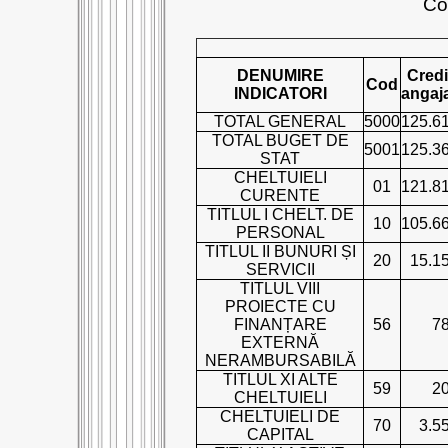
Con
DENUMIRE
Credi
Cod
INDICATORI
angaj
TOTAL GENERAL
5000
125.6
TOTAL BUGET DE
5001
125.3
STAT
CHELTUIELI
01
121.8
CURENTE
TITLUL I CHELT. DE
10
105.6
PERSONAL
TITLUL II BUNURI ȘI
20
15.1
SERVICII
TITLUL VIII
PROIECTE CU
FINANȚARE
56
7
EXTERNĂ
NERAMBURSABILĂ
TITLUL XI ALTE
59
2
CHELTUIELI
CHELTUIELI DE
70
3.5
CAPITAL