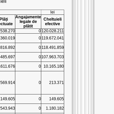
ieli
lei
Angajamente
Plăți
Cheltuieli
legale de
ectuate
efective
plătit
.538.270
0
120.028.211
.360.019
0
119.672.041
.816.892
0
118.491.859
.485.697
0
107.963.703
.611.676
0
10.165.180
569.914
0
213.371
149.605
0
149.605
.543.943
0
1.180.182