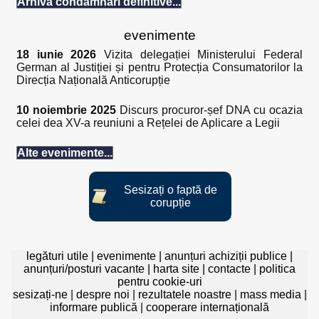
Arhiva condamnări definitive...
evenimente
18 iunie 2026
Vizita delegației Ministerului Federal
German al Justiției și pentru Protecția Consumatorilor la
Direcția Națională Anticorupție
10 noiembrie 2025
Discurs procuror-șef DNA cu ocazia
celei dea XV-a reuniuni a Rețelei de Aplicare a Legii
Alte evenimente...
Sesizați o faptă de
corupție
legături utile
|
evenimente
|
anunțuri achiziții publice
|
anunțuri/posturi vacante
|
harta site
|
contacte
|
politica
pentru cookie-uri
sesizați-ne
|
despre noi
|
rezultatele noastre
|
mass media
|
informare publică
|
cooperare internațională