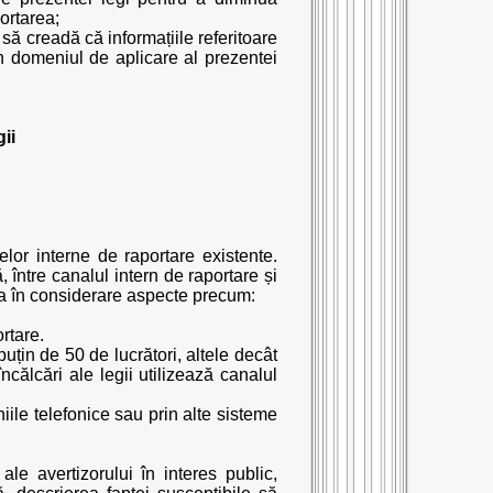
ortarea;
 să creadă că informațiile referitoare
în domeniul de aplicare al prezentei
ii
elor interne de raportare existente.
, între canalul intern de raportare și
lua în considerare aspecte precum:
rtare.
puțin de 50 de lucrători, altele decât
încălcări ale legii utilizează canalul
niile telefonice sau prin alte sisteme
le avertizorului în interes public,