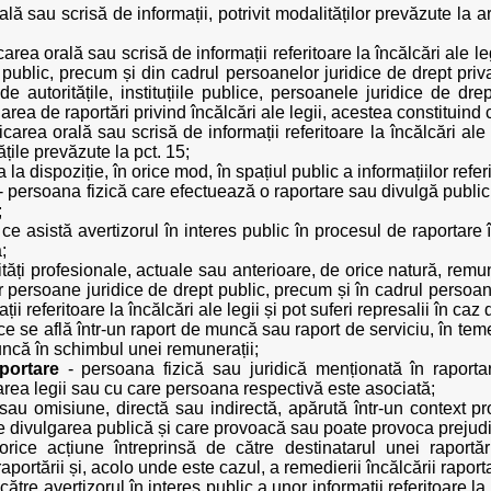
 sau scrisă de informații, potrivit modalităților prevăzute la art.
rea orală sau scrisă de informații referitoare la încălcări ale legii
 public, precum și din cadrul persoanelor juridice de drept priv
de autoritățile, instituțiile publice, persoanele juridice de d
uarea de raportări privind încălcări ale legii, acestea constituind
area orală sau scrisă de informații referitoare la încălcări ale 
țile prevăzute la pct. 15;
la dispoziție, în orice mod, în spațiul public a informațiilor referi
- persoana fizică care efectuează o raportare sau divulgă public i
;
ce asistă avertizorul în interes public în procesul de raportare î
;
ități profesionale, actuale sau anterioare, de orice natură, rem
altor persoane juridice de drept public, precum și în cadrul persoa
i referitoare la încălcări ale legii și pot suferi represalii în caz
ce se află într-un raport de muncă sau raport de serviciu, în tem
uncă în schimbul unei remunerații;
portare
- persoana fizică sau juridică menționată în raporta
area legii sau cu care persoana respectivă este asociată;
sau omisiune, directă sau indirectă, apărută într-un context p
e divulgarea publică și care provoacă sau poate provoca prejudici
rice acțiune întreprinsă de către destinatarul unei raportăr
portării și, acolo unde este cazul, a remedierii încălcării raport
către avertizorul în interes public a unor informații referitoare l