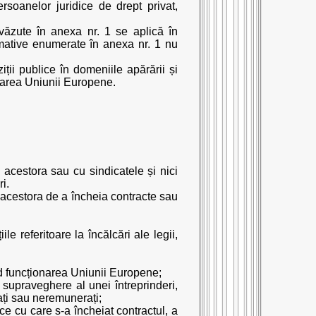
persoanelor juridice de drept privat,
evăzute în anexa nr. 1 se aplică în
ormative enumerate în anexa nr. 1 nu
iții publice în domeniile apărării și
ionarea Uniunii Europene.
 acestora sau cu sindicatele și nici
i.
 acestora de a încheia contracte sau
e referitoare la încălcări ale legii,
ind funcționarea Uniunii Europene;
 supraveghere al unei întreprinderi,
rați sau neremunerați;
e cu care s-a încheiat contractul, a