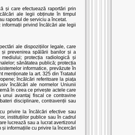
ă și care efectuează raportări prin
ălcări ale legii obținute în timpul
u raportul de serviciu a încetat.
formații privind încălcări ale legii
ctări ale dispozițiilor legale, care
 și prevenirea spălării banilor și a
a mediului; protecția radiologică și
alelor; sănătatea publică; protecția
i sistemelor informatice, prevăzute în
t menționate la art. 325 din Tratatul
pene; încălcări referitoare la piața
usiv încălcări ale normelor Uniunii
ternă în ceea ce privește actele care
 unui avantaj fiscal ce contravine
bateri disciplinare, contravenții sau
cu privire la încălcări efective sau
r, instituțiilor publice sau în cadrul
care lucrează sau a lucrat avertizorul
și informațiile cu privire la încercări