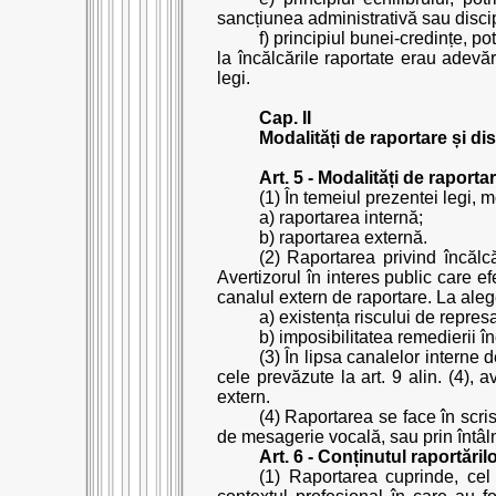
sancțiunea administrativă sau discip
f) principiul bunei-credințe, p
la încălcările raportate erau adevăr
legi.
Cap. II
Modalități de raportare și dis
Art. 5 - Modalități de raporta
(1) În temeiul prezentei legi, 
a) raportarea internă;
b) raportarea externă.
(2) Raportarea privind încălcă
Avertizorul în interes public care ef
canalul extern de raportare. La aleg
a) existența riscului de represal
b) imposibilitatea remedierii î
(3) În lipsa canalelor interne 
cele prevăzute la art. 9 alin. (4), a
extern.
(4) Raportarea se face în scris
de mesagerie vocală, sau prin întâlnir
Art. 6 - Conținutul raportăril
(1) Raportarea cuprinde, cel 