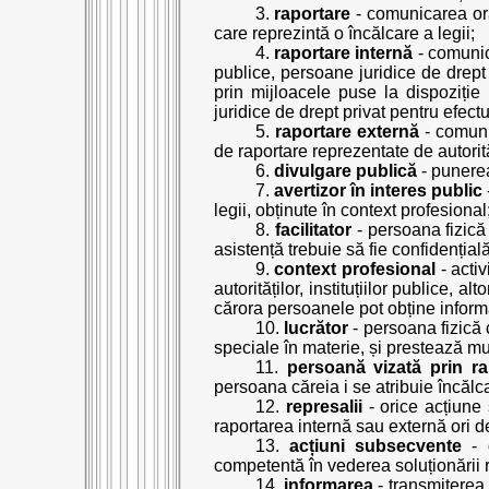
3.
raportare
- comunicarea orală
care reprezintă o încălcare a legii;
4.
raportare internă
- comunica
publice, persoane juridice de drept
prin mijloacele puse la dispoziție 
juridice de drept privat pentru efect
5.
raportare externă
- comunic
de raportare reprezentate de autorită
6.
divulgare publică
- punerea 
7.
avertizor în interes public
legii, obținute în context profesional
8.
facilitator
- persoana fizică 
asistență trebuie să fie confidențială
9.
context profesional
- activ
autorităților, instituțiilor publice, 
cărora persoanele pot obține informați
10.
lucrător
- persoana fizică 
speciale în materie, și prestează m
11.
persoană vizată prin ra
persoana căreia i se atribuie încălc
12.
represalii
- orice acțiune 
raportarea internă sau externă ori d
13.
acțiuni subsecvente
- o
competentă în vederea soluționării ra
14.
informarea
- transmiterea 