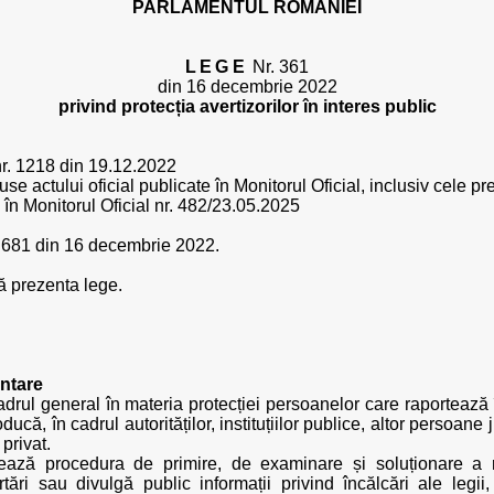
PARLAMENTUL ROMÂNIEI
LEGE
Nr. 361
din 16 decembrie 2022
privind protecția avertizorilor în interes public
 nr. 1218 din 19.12.2022
se actului oficial publicate în Monitorul Oficial, inclusiv cele pr
 în Monitorul Oficial nr. 482/23.05.2025
1.681 din 16 decembrie 2022.
 prezenta lege.
entare
adrul general în materia protecției persoanelor care raportează 
ucă, în cadrul autorităților, instituțiilor publice, altor persoane 
privat.
ază procedura de primire, de examinare și soluționare a rapor
ări sau divulgă public informații privind încălcări ale legii