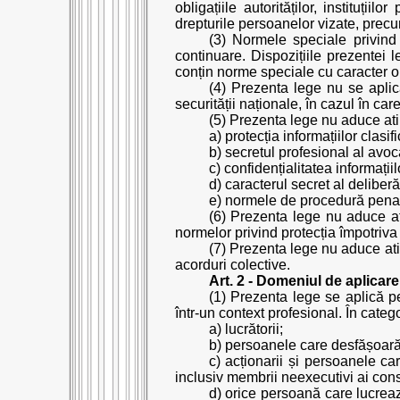
obligațiile autorităților, instituți
drepturile persoanelor vizate, precum
(3) Normele speciale privind 
continuare. Dispozițiile prezentei 
conțin norme speciale cu caracter obl
(4) Prezenta lege nu se aplică
securității naționale, în cazul în ca
(5) Prezenta lege nu aduce atin
a) protecția informațiilor clasifi
b) secretul profesional al avoc
c) confidențialitatea informații
d) caracterul secret al deliberăr
e) normele de procedură pena
(6) Prezenta lege nu aduce ati
normelor privind protecția împotriva 
(7) Prezenta lege nu aduce ati
acorduri colective.
Art. 2 - Domeniul de aplicare
(1) Prezenta lege se aplică per
într-un context profesional. În categ
a) lucrătorii;
b) persoanele care desfășoară o
c) acționarii și persoanele c
inclusiv membrii neexecutivi ai consi
d) orice persoană care lucrea