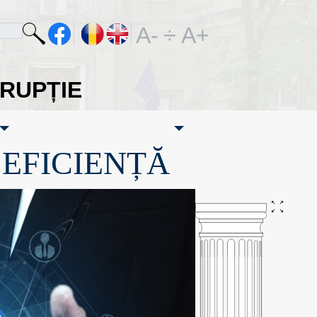
A-
÷
A+
ORUPȚIE
·EFICIENȚĂ