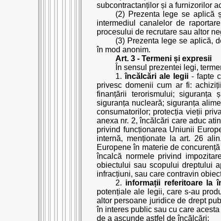
subcontractanților și a furnizorilor a
(2) Prezenta lege se aplică ș
intermediul canalelor de raportare
procesului de recrutare sau altor ne
(3) Prezenta lege se aplică, d
în mod anonim.
Art. 3 - Termeni și expresii
În sensul prezentei legi, terme
1.
încălcări ale legii
- fapte c
privesc domenii cum ar fi: achiziți
finanțării terorismului; siguranța 
siguranța nucleară; siguranța alime
consumatorilor; protecția vieții priv
anexa nr. 2, încălcări care aduc ati
privind funcționarea Uniunii Europe
internă, menționate la art. 26 ali
Europene în materie de concurență și
încalcă normele privind impozitar
obiectului sau scopului dreptului ap
infracțiuni, sau care contravin obiec
2.
informații referitoare la î
potențiale ale legii, care s-au produ
altor persoane juridice de drept publ
în interes public sau cu care acesta e
de a ascunde astfel de încălcări;