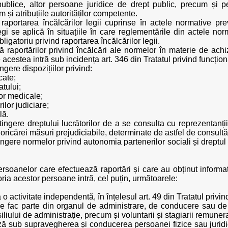
ilor publice, altor persoane juridice de drept public, precum și 
 și atribuțiile autorităților competente.
raportarea încălcărilor legii cuprinse în actele normative pr
legi se aplică în situațiile în care reglementările din actele n
igatoriu privind raportarea încălcărilor legii.
 raportărilor privind încălcări ale normelor în materie de achiz
re acestea intră sub incidența art. 346 din Tratatul privind funcț
gere dispozițiilor privind:
cate;
atului;
lor medicale;
ilor judiciare;
lă.
ngere dreptului lucrătorilor de a se consulta cu reprezentanții
oricărei măsuri prejudiciabile, determinate de astfel de consultăr
ngere normelor privind autonomia partenerilor sociali și dreptul
soanelor care efectuează raportări și care au obținut informațiil
oria acestor persoane intră, cel puțin, următoarele:
 activitate independentă, în înțelesul art. 49 din Tratatul priv
are fac parte din organul de administrare, de conducere sau de
liului de administrație, precum și voluntarii și stagiarii remune
ză sub supravegherea și conducerea persoanei fizice sau juridic