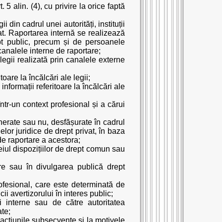
 5 alin. (4), cu privire la orice faptă
 din cadrul unei autorități, instituții
at. Raportarea internă se realizează
rept public, precum și de persoanele
 canalele interne de raportare;
legii realizată prin canalele externe
toare la încălcări ale legii;
nformații referitoare la încălcări ale
ntr-un context profesional și a cărui
unerate sau nu, desfășurate în cadrul
nelor juridice de drept privat, în baza
 de raportare a acestora;
eiul dispozițiilor de drept comun sau
re sau în divulgarea publică drept
rofesional, care este determinată de
i avertizorului în interes public;
i interne sau de către autoritatea
ate;
a acțiunile subsecvente și la motivele