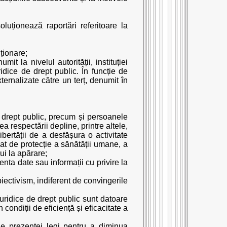
soluționează raportări referitoare la
uționare;
mit la nivelul autorității, instituției
idice de drept public. În funcție de
ternalizate către un terț, denumit în
e de drept public, precum și persoanele
ea respectării depline, printre altele,
ibertății de a desfășura o activitate
icat de protecție a sănătății umane, a
lui la apărare;
zenta date sau informații cu privire la
ubiectivism, indiferent de convingerile
e juridice de drept public sunt datoare
 condiții de eficiență și eficacitate a
ile prezentei legi pentru a diminua