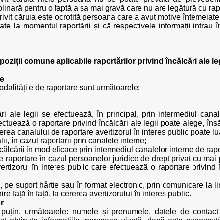
linară pentru o faptă a sa mai gravă care nu are legătură cu rap
otrivit căruia este ocrotită persoana care a avut motive întemeiate
ate la momentul raportării și că respectivele informații intrau 
poziții comune aplicabile raportărilor privind încălcări ale leg
re
modalitățile de raportare sunt următoarele:
ri ale legii se efectuează, în principal, prin intermediul canal
ectuează o raportare privind încălcări ale legii poate alege, însă
erea canalului de raportare avertizorul în interes public poate 
ii, în cazul raportării prin canalele interne;
ncălcării în mod eficace prin intermediul canalelor interne de rapo
de raportare în cazul persoanelor juridice de drept privat cu mai 
vertizorul în interes public care efectuează o raportare privind 
, pe suport hârtie sau în format electronic, prin comunicare la li
e față în față, la cererea avertizorului în interes public.
or
puțin, următoarele: numele și prenumele, datele de contact a