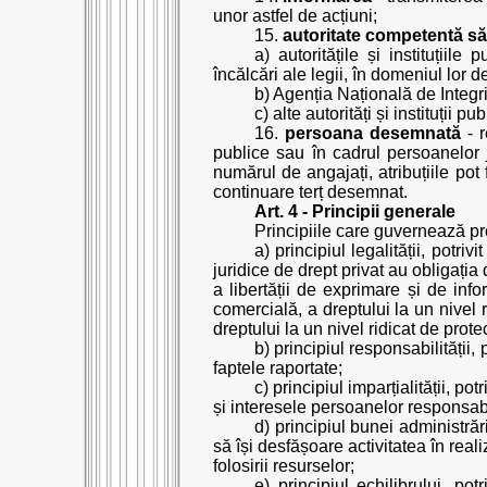
unor astfel de acțiuni;
15.
autoritate competentă să 
a) autoritățile și instituțiile
încălcări ale legii, în domeniul lor 
b) Agenția Națională de Integr
c) alte autorități și instituții
16.
persoana desemnată
- r
publice sau în cadrul persoanelor j
numărul de angajați, atribuțiile pot
continuare terț desemnat.
Art. 4 - Principii generale
Principiile care guvernează pro
a) principiul legalității, potri
juridice de drept privat au obligația 
a libertății de exprimare și de info
comercială, a dreptului la un nivel r
dreptului la un nivel ridicat de prote
b) principiul responsabilității,
faptele raportate;
c) principiul imparțialității, p
și interesele persoanelor responsab
d) principiul bunei administrări
să își desfășoare activitatea în reali
folosirii resurselor;
e) principiul echilibrului, p