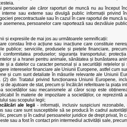
cesteia.
i persoanelor ale căror raporturi de muncă nu au început înc
 interne sau externe sau divulgă public informații privind înc
gocieri precontractuale sau în cazul în care raportul de muncă sa
e asemenea, persoanelor care raportează sau dezvăluie public in
nii și expresiile de mai jos au următoarele semnificații:
are constau într-o acțiune sau inacțiune care constituie nerespe
ile publice; serviciile, produsele și piețele financiare, precum
și conformitatea produselor; siguranța transportului; protecți
ntelor și a hranei pentru animale, sănătatea și bunăstarea anim
ate și a datelor cu caracter personal și a securității rețelelor ș
ngere intereselor financiare ale Uniunii Europene, astfel cum sun
ne și cum sunt detaliate în măsurile relevante ale Uniunii Euro
n. (2) din Tratatul privind funcționarea Uniunii Europene, incl
 de ajutoare de stat, precum și încălcări referitoare la piața in
ea societăților sau mecanismele al căror scop este obținerea
licabil în materie de impozitare a societăților, ce reprezintă a
tului sau scopului legii;
ncălcări ale legii
- informații, inclusiv suspiciuni rezonabile, 
s sau care sunt susceptibile să se producă în cadrul autoritățilo
ic, precum și în cadrul persoanelor juridice de drept privat, în 
ste sau a fost în contact prin intermediul activității sale, precum 