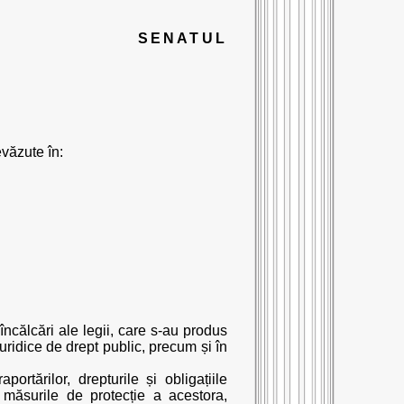
SENATUL
evăzute în:
încălcări ale legii, care s-au produs
juridice de drept public, precum și în
tărilor, drepturile și obligațiile
, măsurile de protecție a acestora,