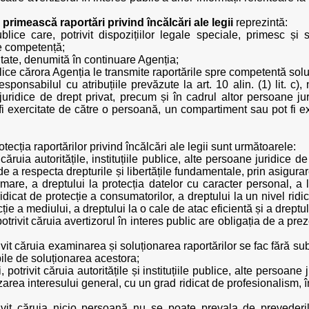
primească raportări privind încălcări ale legii
reprezintă:
 publice care, potrivit dispozițiilor legale speciale, primesc și 
de competență;
itate, denumită în continuare Agenția;
 publice cărora Agenția le transmite raportările spre competentă sol
esponsabilul cu atribuțiile prevăzute la art. 10 alin. (1) lit. c), nu
uridice de drept privat, precum și în cadrul altor persoane jur
 fi exercitate de către o persoană, un compartiment sau pot fi ex
tecția raportărilor privind încălcări ale legii sunt următoarele:
vit căruia autoritățile, instituțiile publice, alte persoane juridic
de a respecta drepturile și libertățile fundamentale, prin asigurar
rmare, a dreptului la protecția datelor cu caracter personal, a l
idicat de protecție a consumatorilor, a dreptului la un nivel rid
cție a mediului, a dreptului la o cale de atac eficientă și a dreptu
 potrivit căruia avertizorul în interes public are obligația de a pre
otrivit căruia examinarea și soluționarea raportărilor se fac fără s
ile de soluționarea acestora;
, potrivit căruia autoritățile și instituțiile publice, alte persoan
zarea interesului general, cu un grad ridicat de profesionalism, în
otrivit căruia nicio persoană nu se poate prevala de preveder