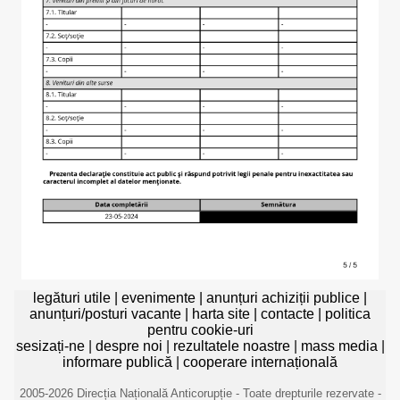
legături utile
|
evenimente
|
anunțuri achiziții publice
|
anunțuri/posturi vacante
|
harta site
|
contacte
|
politica
pentru cookie-uri
sesizați-ne
|
despre noi
|
rezultatele noastre
|
mass media
|
informare publică
|
cooperare internațională
2005-2026 Direcția Națională Anticorupție - Toate drepturile rezervate -