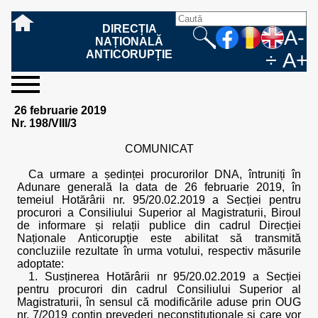
DIRECȚIA
A-
NAȚIONALĂ
ANTICORUPȚIE
÷
A+
sesizați-
despre
rezultatele
mass
informare
cooperare
Ce
Cum
Cum
Ce
Fazele
Ce
Care sunt
Cum
Cine
Cu ce
Sursele
Structura
Conducerea
Structuri
Cadrul
Resurse
Resurse
Integritate
Rapoarte
Hotărâri
Biroul de
Comunicate
Model de
Drept
Evenimente
Persoana
Model
Raportul
Legea
Protecția
Modalități
Programe
Evenimente
Cadrul legal
26 februarie 2019
ne
noi
noastre
media
publică
internațională
înseamnă
sesizați
este
trebuie
procesului
urmează
drepturile și
sprijiniți
lucrează
se
de
teritoriale
legal
financiare
umane
instituțională
de
penale
informare
de presă
acreditare
la
responsabilă
solicitare
anual
544/2001
datelor
de
internaționale
internațional
Nr. 198/VIII/3
fapta de
o faptă
protejat
să
penal
după ce
obligațiile
DNA
la DNA?
ocupă
informații
și achiziții
activitate
definitive
și relații
replică
cu
informații
privind
și norme
cu
contestare
corupție
de
cel care
conțină o
sesizez
persoanelor
oferind
DNA?
ale DNA
publice
în cauze
publice -
informarea
în baza
aplicarea
de
caracter
a
COMUNICAT
corupție?
denunță?
sesizare?
o faptă
în procesul
date
de
Contacte
publică
Legii
Legii
aplicare
personal
răspunsului
de
penal?
despre
corupție
544/2001
544/2001
oferit în
Ca urmare a ședinței procurorilor DNA, întruniți în
corupție?
posibile
baza Legii
Adunare generală la data de 26 februarie 2019, în
fapte de
544/2001
temeiul Hotărârii nr. 95/20.02.2019 a Secției pentru
corupție?
procurori a Consiliului Superior al Magistraturii, Biroul
de informare și relații publice din cadrul Direcției
Naționale Anticorupție este abilitat să transmită
concluziile rezultate în urma votului, respectiv măsurile
adoptate:
1. Susținerea Hotărârii nr 95/20.02.2019 a Secției
pentru procurori din cadrul Consiliului Superior al
Magistraturii, în sensul că modificările aduse prin OUG
nr. 7/2019 conțin prevederi neconstituționale și care vor