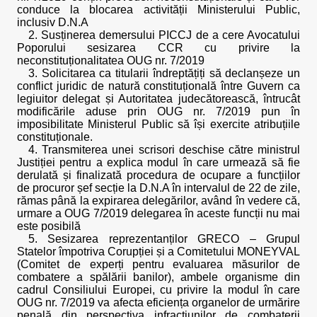
conduce la blocarea activității Ministerului Public,
inclusiv D.N.A
2. Susținerea demersului PICCJ de a cere Avocatului
Poporului sesizarea CCR cu privire la
neconstituționalitatea OUG nr. 7/2019
3. Solicitarea ca titularii îndreptățiți să declanșeze un
conflict juridic de natură constituțională între Guvern ca
legiuitor delegat și Autoritatea judecătorească, întrucât
modificările aduse prin OUG nr. 7/2019 pun în
imposibilitate Ministerul Public să își exercite atribuțiile
constituționale.
4. Transmiterea unei scrisori deschise către ministrul
Justiției pentru a explica modul în care urmează să fie
derulată și finalizată procedura de ocupare a funcțiilor
de procuror șef secție la D.N.A în intervalul de 22 de zile,
rămas până la expirarea delegărilor, având în vedere că,
urmare a OUG 7/2019 delegarea în aceste funcții nu mai
este posibilă
5. Sesizarea reprezentanților GRECO – Grupul
Statelor împotriva Corupției și a Comitetului MONEYVAL
(Comitet de experți pentru evaluarea măsurilor de
combatere a spălării banilor), ambele organisme din
cadrul Consiliului Europei, cu privire la modul în care
OUG nr. 7/2019 va afecta eficiența organelor de urmărire
penală din perspectiva infracțiunilor de combaterii