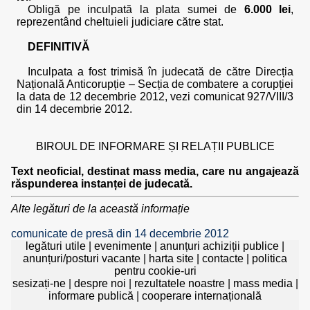
Obligă pe inculpată la plata sumei de
6.000 lei
,
reprezentând cheltuieli judiciare către stat.
DEFINITIVĂ
Inculpata a fost trimisă în judecată de către Direcția
Națională Anticorupție – Secția de combatere a corupției
la data de 12 decembrie 2012, vezi comunicat 927/VIII/3
din 14 decembrie 2012.
BIROUL DE INFORMARE ȘI RELAȚII PUBLICE
Text neoficial, destinat mass media, care nu angajează
răspunderea instanței de judecată.
Alte legături de la această informație
comunicate de presă din 14 decembrie 2012
legături utile
|
evenimente
|
anunțuri achiziții publice
|
anunțuri/posturi vacante
|
harta site
|
contacte
|
politica
pentru cookie-uri
sesizați-ne
|
despre noi
|
rezultatele noastre
|
mass media
|
informare publică
|
cooperare internațională