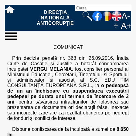
DIRECȚIA
A-
NAȚIONALĂ
ANTICORUPȚIE
÷
A+
sesizați-
despre
rezultatele
mass
informare
cooperare
Ce
Cum
Cum
Ce
Fazele
Ce
Care sunt
Cum
Cine
Cu ce
Sursele
Structura
Conducerea
Structuri
Cadrul
Resurse
Resurse
Integritate
Rapoarte
Hotărâri
Biroul de
Comunicate
Model de
Drept
Evenimente
Persoana
Model
Raportul
Legea
Protecția
Modalități
Programe
Evenimente
Cadrul legal
COMUNICAT
ne
noi
noastre
media
publică
internațională
înseamnă
sesizați
este
trebuie
procesului
urmează
drepturile și
sprijiniți
lucrează
se
de
teritoriale
legal
financiare
umane
instituțională
de
penale
informare
de presă
acreditare
la
responsabilă
solicitare
anual
544/2001
datelor
de
internaționale
internațional
fapta de
o faptă
protejat
să
penal
după ce
obligațiile
DNA
la DNA?
ocupă
informații
și achiziții
activitate
definitive
și relații
replică
cu
informații
privind
și norme
cu
contestare
Prin decizia penală nr. 363 din 26.09.2016, Înalta
corupție
de
cel care
conțină o
sesizez
persoanelor
oferind
DNA?
ale DNA
publice
în cauze
publice -
informarea
în baza
aplicarea
de
caracter
a
Curte de Casație și Justiție a hotărât condamnarea
corupție?
denunță?
sesizare?
o faptă
în procesul
date
de
Contacte
publică
Legii
Legii
aplicare
personal
răspunsului
inculpatei
VERGU MELANIA
, fost consilier personal al
de
penal?
despre
corupție
544/2001
544/2001
oferit în
Ministrului Educației, Cercetării, Tineretului și Sportului
corupție?
posibile
baza Legii
și administrator și asociat al S.C. EDU TIM
fapte de
544/2001
CONSULTANȚĂ EUROPEANĂ S.R.L., la
o pedeapsă
corupție?
de un an închisoare cu suspendarea executării
pedepsei pe durata unui termen de încercare de 3
ani
, pentru săvârșirea infracțiunilor de folosirea sau
prezentarea de documente ori declarații false, inexacte
sau incorecte care are ca rezultat obținerea pe nedrept
de fonduri și conflict de interese.
Dispune confiscarea de la inculpată a sumei de
8.650
lei
.