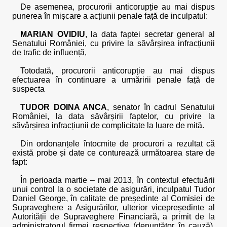
De asemenea, procurorii anticorupție au mai dispus
punerea în mișcare a acțiunii penale față de inculpatul:
MARIAN OVIDIU
, la data faptei secretar general al
Senatului României, cu privire la săvârșirea infracțiunii
de trafic de influență,
Totodată, procurorii anticorupție au mai dispus
efectuarea în continuare a urmăririi penale față de
suspecta
TUDOR DOINA ANCA
, senator în cadrul Senatului
României, la data săvârșirii faptelor, cu privire la
săvârșirea infracțiunii de complicitate la luare de mită.
Din ordonanțele întocmite de procurori a rezultat că
există probe și date ce conturează următoarea stare de
fapt:
În perioada martie – mai 2013, în contextul efectuării
unui control la o societate de asigurări, inculpatul Tudor
Daniel George, în calitate de președinte al Comisiei de
Supraveghere a Asigurărilor, ulterior vicepreședinte al
Autorității de Supraveghere Financiară, a primit de la
administratorul firmei respective (denunțător în cauză),