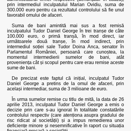
prin intermediul inculpatului Marian Ovidiu, suma de
300.000 euro pentru ca rezultatul controlului să fie unul
favorabil omului de afaceri.
Suma de bani amintită mai sus a fost remisă
inculpatului Tudor Daniel George în trei tranșe de câte
100.000 euro, o primă tranșă, în mod direct, iar
următoarele două tranșe, în mod indirect, prin
intermediul soției sale Tudor Doina Anca, senator în
Parlamentul României, persoană care cunoștea, la
momentul intermedierii sumelor de bani, atât
proveniența cât și scopul pentru care erau remise aceste
sume de bani.
De precizat este faptul că inițial, inculpatul Tudor
Daniel George a pretins de la omul de afaceri, prin
același intermediar, suma de 3 milioane de euro.
În urma sumelor remise cu titlu de mită, la data de 26
aprilie 2013, inculpatul Tudor Daniel George a emis o
decizie prin care s-au ignorat în totalitate constatările
controlului respectiv (care atenționa asupra gradului de
risc ridicat al societății) și a impus remedierea unor
deficiențe minore și nesemnificative în raport cu situația
financiară precară a societății.