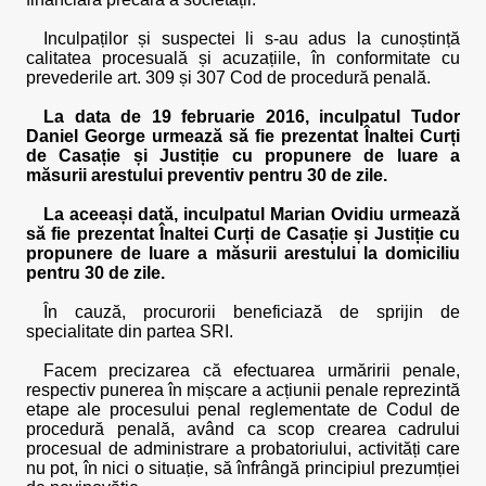
Inculpaților și suspectei li s-au adus la cunoștință
calitatea procesuală și acuzațiile, în conformitate cu
prevederile art. 309 și 307 Cod de procedură penală.
La data de 19 februarie 2016, inculpatul Tudor
Daniel George urmează să fie prezentat Înaltei Curți
de Casație și Justiție cu propunere de luare a
măsurii arestului preventiv pentru 30 de zile.
La aceeași dată, inculpatul Marian Ovidiu urmează
să fie prezentat Înaltei Curți de Casație și Justiție cu
propunere de luare a măsurii arestului la domiciliu
pentru 30 de zile.
În cauză, procurorii beneficiază de sprijin de
specialitate din partea SRI.
Facem precizarea că efectuarea urmăririi penale,
respectiv punerea în mișcare a acțiunii penale reprezintă
etape ale procesului penal reglementate de Codul de
procedură penală, având ca scop crearea cadrului
procesual de administrare a probatoriului, activități care
nu pot, în nici o situație, să înfrângă principiul prezumției