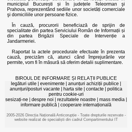
municipiul București și în județele Teleorman şi
Prahova, reprezentând sediile unor societăți comerciale
şi domiciliile unor persoane fizice.
În cauză, procurorii beneficiază de sprijin de
specialitate din partea Serviciului Român de Informații și
din partea Brigăzii Speciale de Intervenție a
Jandarmeriei.
Raportat la actele procedurale efectuate în prezenta
cauză, precizăm că, atunci când împrejurările vor
permite, vom fi în măsură să oferim detalii suplimentare.
BIROUL DE INFORMARE ȘI RELAȚII PUBLICE
legături utile
|
evenimente
|
anunțuri achiziții publice
|
anunțuri/posturi vacante
|
harta site
|
contacte
|
politica
pentru cookie-uri
sesizați-ne
|
despre noi
|
rezultatele noastre
|
mass media
|
informare publică
|
cooperare internațională
2005-2026 Direcția Națională Anticorupție - Toate drepturile rezervate -
website realizat de specialiști din cadrul Compartimentului IT