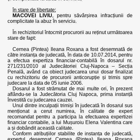
în stare de libertate:
MACOVEI LIVIU
, pentru săvârșirea infracțiunii de
complicitate la abuz în serviciu.
În rechizitoriul întocmit procurorii au reținut următoarea
stare de fapt:
Cernea (Pintea) Ileana Roxana a fost desemnată de
către instanța de judecată, în data de 10.07.2014, pentru
a efectua expertiza financiar-contabilă în dosarul nr.
271/231/2010 al Judecătoriei Cluj-Napoca – Secția
Penală, având ca obiect judecarea unui dosar finalizat
cu rechizitoriu de procurorii anticorupție și trimis spre
judecare la data de 05 iunie 2006.
Dosarul a fost strămutat de mai multe ori, în prezent
aflându-se la Judecătoria Cluj Napoca, prima instanță
învestită cu judecarea cauzei.
Unul dintre inculpații trimiși în judecată în dosarul sus
menționat a cerut numirea, în calitate de expert
recomandat pentru a participa la efectuarea expertizei
financiar contabile, a lui Mușuroiu Elena Valentina care
a și dobândit această calitate.
Conform atribuțiilor stabilite de instanța de judecată,
expertul desemnat Cernea (Pintea) Ileana Roxana