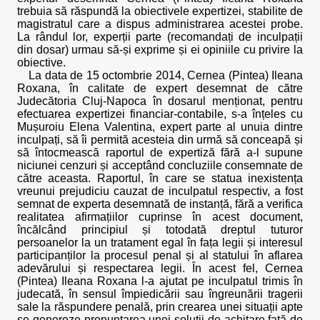
trebuia să răspundă la obiectivele expertizei, stabilite de
magistratul care a dispus administrarea acestei probe.
La rândul lor, experții parte (recomandați de inculpații
din dosar) urmau să-și exprime și ei opiniile cu privire la
obiective.
La data de 15 octombrie 2014, Cernea (Pintea) Ileana
Roxana, în calitate de expert desemnat de către
Judecătoria Cluj-Napoca în dosarul menționat, pentru
efectuarea expertizei financiar-contabile, s-a înțeles cu
Mușuroiu Elena Valentina, expert parte al unuia dintre
inculpați, să îi permită acesteia din urmă să conceapă și
să întocmească raportul de expertiză fără a-l supune
niciunei cenzuri și acceptând concluziile consemnate de
către aceasta. Raportul, în care se statua inexistența
vreunui prejudiciu cauzat de inculpatul respectiv, a fost
semnat de experta desemnată de instanță, fără a verifica
realitatea afirmațiilor cuprinse în acest document,
încălcând principiul și totodată dreptul tuturor
persoanelor la un tratament egal în fața legii și interesul
participanților la procesul penal și al statului în aflarea
adevărului și respectarea legii. În acest fel, Cernea
(Pintea) Ileana Roxana l-a ajutat pe inculpatul trimis în
judecată, în sensul împiedicării sau îngreunării tragerii
sale la răspundere penală, prin crearea unei situații apte
se genereze pronunțarea unei soluții de achitare față de