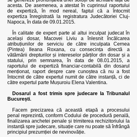
acesta. De asemenea, a atestat în cuprinsul raportului
de expertiză, în mod nereal, faptul că a întocmit
expertiza înregistrată la registratura Judecătoriei Cluj-
Napoca, în data de 09.01.2015.
În calitate de expert parte al altui inculpat judecat în
același dosar, Macovei Liviu a înlesnit încălcarea
atribuțiunilor de serviciu de către inculpata Cernea
(Pintea) Ileana Roxana, cu consecința directă a
vătămării drepturilor și intereselor părților din dosar și a
statului, prin semnarea, în data de 08.01.2015, a
raportului de expertiză financiar-contabilă din dosarul
menționat, raport despre care cunoștea că nu a fost
întocmit de către expertul numit de către instanță, ci de
către expertul parte Mușuroiu Elena Valentina.
Dosarul a fost trimis spre judecare la Tribunalul
București.
Facem precizarea că această etapă a procesului
penal reprezintă, conform Codului de procedură penală,
finalizarea anchetei penale și trimiterea rechizitoriului la
instanță spre judecare, situație care nu poate să înfrângă
principiul prezumției de nevinovăție.