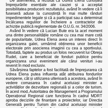
De asemenea, a rezultat că Udrea Elena cunoștea
împrejurările esențiale ale cauzei și a acceptat
posibilitatea producerii rezultatului, având în vedere că îi
fuseseră aduse la cunoștință în mai multe rânduri
impedimentele legale și că a participat sau a determinat
încălcarea regulilor de încheiere a contractelor de
achiziție publică reglementate de O.U.G. nr. 34/2006.
Având în vedere că Lucian Bute era la acel moment
una dintre personalitățile române cu cea mai mare cotă
de popularitate, Udrea Elena avea un interes direct în
organizarea galei, urmărind obținerea unor beneficii
electorale prin asocierea imaginii cu cea a sportivului.
Totodată, faptele au produs un folos necuvenit lui Obreja
Rudel, care a beneficiat de fonduri publice pentru
organizarea unui eveniment ale cărui venituri i-au
revenit în mod exclusiv.
Săvârșirea faptelor a fost facilitată de împrejurarea că
Udrea Elena putea influența atât atribuirea fondurilor
europene, cât și utilizarea ulterioară a acestora, având în
vedere comasarea în cadrul aceluiași minister a
activităților de dezvoltare regională și a celor de turism.
În acest mod, Autoritatea de Management a Programului
Operațional Regional care funcționa în cadrul MDRT
aproba deciziile de finanțare a proiectelor, iar Direcția
Generală pentru Turism din cadrul aceluiași minister