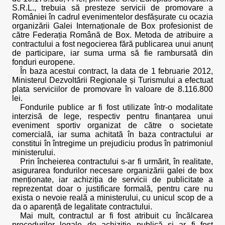
S.R.L., trebuia să presteze servicii de promovare a
României în cadrul evenimentelor desfășurate cu ocazia
organizării Galei Internaționale de Box profesionist de
către Federația Română de Box. Metoda de atribuire a
contractului a fost negocierea fără publicarea unui anunț
de participare, iar suma urma să fie rambursată din
fonduri europene.
În baza acestui contract, la data de 1 februarie 2012,
Ministerul Dezvoltării Regionale și Turismului a efectuat
plata serviciilor de promovare în valoare de 8.116.800
lei.
Fondurile publice ar fi fost utilizate într-o modalitate
interzisă de lege, respectiv pentru finanțarea unui
eveniment sportiv organizat de către o societate
comercială, iar suma achitată în baza contractului ar
constitui în întregime un prejudiciu produs în patrimoniul
ministerului.
Prin încheierea contractului s-ar fi urmărit, în realitate,
asigurarea fondurilor necesare organizării galei de box
menționate, iar achiziția de servicii de publicitate a
reprezentat doar o justificare formală, pentru care nu
exista o nevoie reală a ministerului, cu unicul scop de a
da o aparență de legalitate contractului.
Mai mult, contractul ar fi fost atribuit cu încălcarea
procedurilor legale de achiziție publică și ar fi fost