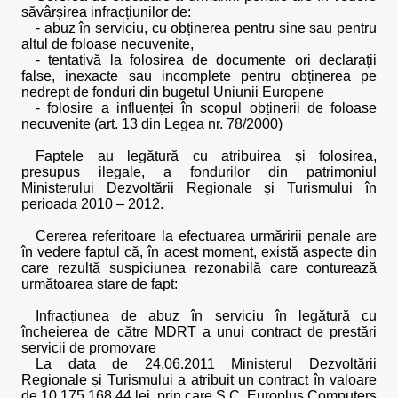
săvârșirea infracțiunilor de:
- abuz în serviciu, cu obținerea pentru sine sau pentru
altul de foloase necuvenite,
- tentativă la folosirea de documente ori declarații
false, inexacte sau incomplete pentru obținerea pe
nedrept de fonduri din bugetul Uniunii Europene
- folosire a influenței în scopul obținerii de foloase
necuvenite (art. 13 din Legea nr. 78/2000)
Faptele au legătură cu atribuirea și folosirea,
presupus ilegale, a fondurilor din patrimoniul
Ministerului Dezvoltării Regionale și Turismului în
perioada 2010 – 2012.
Cererea referitoare la efectuarea urmăririi penale are
în vedere faptul că, în acest moment, există aspecte din
care rezultă suspiciunea rezonabilă care conturează
următoarea stare de fapt:
Infracțiunea de abuz în serviciu în legătură cu
încheierea de către MDRT a unui contract de prestări
servicii de promovare
La data de 24.06.2011 Ministerul Dezvoltării
Regionale și Turismului a atribuit un contract în valoare
de 10.175.168,44 lei, prin care S.C. Europlus Computers