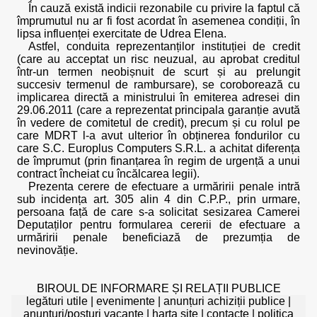
În cauză există indicii rezonabile cu privire la faptul că
împrumutul nu ar fi fost acordat în asemenea condiții, în
lipsa influenței exercitate de Udrea Elena.
Astfel, conduita reprezentanților instituției de credit
(care au acceptat un risc neuzual, au aprobat creditul
într-un termen neobișnuit de scurt și au prelungit
succesiv termenul de rambursare), se coroborează cu
implicarea directă a ministrului în emiterea adresei din
29.06.2011 (care a reprezentat principala garanție avută
în vedere de comitetul de credit), precum și cu rolul pe
care MDRT l-a avut ulterior în obținerea fondurilor cu
care S.C. Europlus Computers S.R.L. a achitat diferența
de împrumut (prin finanțarea în regim de urgență a unui
contract încheiat cu încălcarea legii).
Prezenta cerere de efectuare a urmăririi penale intră
sub incidența art. 305 alin 4 din C.P.P., prin urmare,
persoana față de care s-a solicitat sesizarea Camerei
Deputaților pentru formularea cererii de efectuare a
urmăririi penale beneficiază de prezumția de
nevinovăție.
BIROUL DE INFORMARE ȘI RELAȚII PUBLICE
legături utile
|
evenimente
|
anunțuri achiziții publice
|
anunțuri/posturi vacante
|
harta site
|
contacte
|
politica