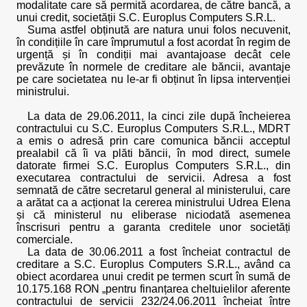
modalitate care să permită acordarea, de către bancă, a
unui credit, societății S.C. Europlus Computers S.R.L.
Suma astfel obținută are natura unui folos necuvenit,
în condițiile în care împrumutul a fost acordat în regim de
urgență și în condiții mai avantajoase decât cele
prevăzute în normele de creditare ale băncii, avantaje
pe care societatea nu le-ar fi obținut în lipsa intervenției
ministrului.
La data de 29.06.2011, la cinci zile după încheierea
contractului cu S.C. Europlus Computers S.R.L., MDRT
a emis o adresă prin care comunica băncii acceptul
prealabil că îi va plăti băncii, în mod direct, sumele
datorate firmei S.C. Europlus Computers S.R.L., din
executarea contractului de servicii. Adresa a fost
semnată de către secretarul general al ministerului, care
a arătat ca a acționat la cererea ministrului Udrea Elena
și că ministerul nu eliberase niciodată asemenea
înscrisuri pentru a garanta creditele unor societăți
comerciale.
La data de 30.06.2011 a fost încheiat contractul de
creditare a S.C. Europlus Computers S.R.L., având ca
obiect acordarea unui credit pe termen scurt în sumă de
10.175.168 RON „pentru finanțarea cheltuielilor aferente
contractului de servicii 232/24.06.2011 încheiat între