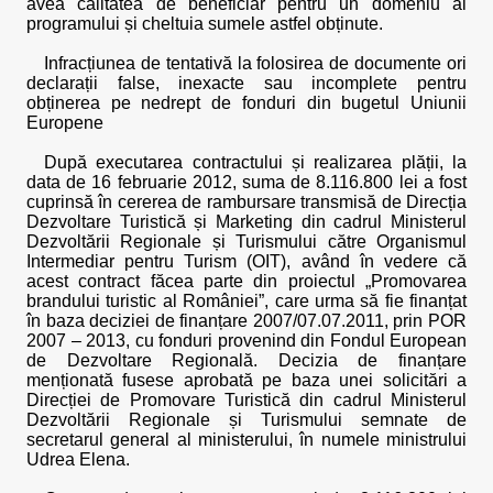
avea calitatea de beneficiar pentru un domeniu al
programului și cheltuia sumele astfel obținute.
Infracțiunea de tentativă la folosirea de documente ori
declarații false, inexacte sau incomplete pentru
obținerea pe nedrept de fonduri din bugetul Uniunii
Europene
După executarea contractului și realizarea plății, la
data de 16 februarie 2012, suma de 8.116.800 lei a fost
cuprinsă în cererea de rambursare transmisă de Direcția
Dezvoltare Turistică și Marketing din cadrul Ministerul
Dezvoltării Regionale și Turismului către Organismul
Intermediar pentru Turism (OIT), având în vedere că
acest contract făcea parte din proiectul „Promovarea
brandului turistic al României”, care urma să fie finanțat
în baza deciziei de finanțare 2007/07.07.2011, prin POR
2007 – 2013, cu fonduri provenind din Fondul European
de Dezvoltare Regională. Decizia de finanțare
menționată fusese aprobată pe baza unei solicitări a
Direcției de Promovare Turistică din cadrul Ministerul
Dezvoltării Regionale și Turismului semnate de
secretarul general al ministerului, în numele ministrului
Udrea Elena.