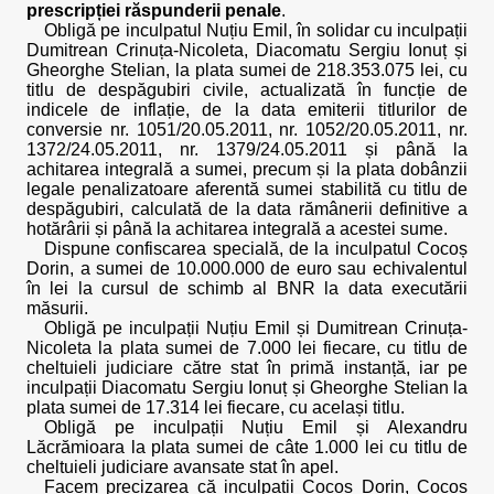
prescripției răspunderii penale
.
Obligă pe inculpatul Nuțiu Emil, în solidar cu inculpații
Dumitrean Crinuța-Nicoleta, Diacomatu Sergiu Ionuț și
Gheorghe Stelian, la plata sumei de 218.353.075 lei, cu
titlu de despăgubiri civile, actualizată în funcție de
indicele de inflație, de la data emiterii titlurilor de
conversie nr. 1051/20.05.2011, nr. 1052/20.05.2011, nr.
1372/24.05.2011, nr. 1379/24.05.2011 și până la
achitarea integrală a sumei, precum și la plata dobânzii
legale penalizatoare aferentă sumei stabilită cu titlu de
despăgubiri, calculată de la data rămânerii definitive a
hotărârii și până la achitarea integrală a acestei sume.
Dispune confiscarea specială, de la inculpatul Cocoș
Dorin, a sumei de 10.000.000 de euro sau echivalentul
în lei la cursul de schimb al BNR la data executării
măsurii.
Obligă pe inculpații Nuțiu Emil și Dumitrean Crinuța-
Nicoleta la plata sumei de 7.000 lei fiecare, cu titlu de
cheltuieli judiciare către stat în primă instanță, iar pe
inculpații Diacomatu Sergiu Ionuț și Gheorghe Stelian la
plata sumei de 17.314 lei fiecare, cu același titlu.
Obligă pe inculpații Nuțiu Emil și Alexandru
Lăcrămioara la plata sumei de câte 1.000 lei cu titlu de
cheltuieli judiciare avansate stat în apel.
Facem precizarea că inculpații Cocoș Dorin, Cocoș