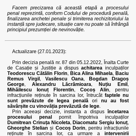
Facem precizarea că această etapă a procesului
penal reprezintă, conform Codului de procedură penală,
finalizarea anchetei penale și trimiterea rechizitoriului la
instanță spre judecare, situație care nu poate să înfrângă
principiul prezumției de nevinovăție.
Actualizare (27.01.2023):
Prin decizia penală nr. 87 din 05.12.2022, Înalta Curte
de Casație și Justiție a dispus
achitarea
inculpaților
Teodorescu Cătălin Florin
,
Bica Alina Mihaela
,
Baciu
Remus Virgil
,
Vasilescu Oana
,
Bogdan Dragoș
George
,
Alexandru Lăcrămioara
,
Nuțiu Emil
,
Mihăilescu Ionuț Florentin
,
Cocoș Alin
, pentru
infracțiunile reținute în sarcina lor, întrucât
faptele nu
sunt prevăzute de legea penală
ori
nu au fost
săvârșite cu vinovăția prevăzută de lege
.
Prin aceeași decizie, instanța a dispus
încetarea
procesului penal
pornit împotriva inculpaților
Dumitrean Crinuța Nicoleta
,
Diacomatu Sergiu Ionuț
,
Gheorghe Stelian
și
Cocoș Dorin
, pentru infracțiunile
reținute în sarcina lor, ca urmare a
intervenirii