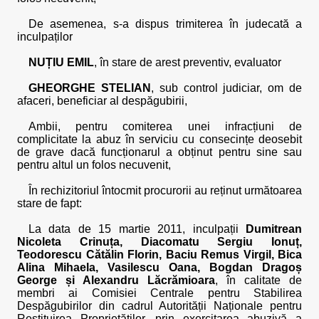
De asemenea, s-a dispus trimiterea în judecată a
inculpaților
NUȚIU EMIL
, în stare de arest preventiv, evaluator
GHEORGHE STELIAN
, sub control judiciar, om de
afaceri, beneficiar al despăgubirii,
Ambii, pentru comiterea unei infracțiuni de
complicitate la abuz în serviciu cu consecințe deosebit
de grave dacă funcționarul a obținut pentru sine sau
pentru altul un folos necuvenit,
În rechizitoriul întocmit procurorii au reținut următoarea
stare de fapt:
La data de 15 martie 2011, inculpații
Dumitrean
Nicoleta Crinuța, Diacomatu Sergiu Ionuț,
Teodorescu Cătălin Florin, Baciu Remus Virgil, Bica
Alina Mihaela, Vasilescu Oana, Bogdan Dragoș
George și Alexandru Lăcrămioara
, în calitate de
membri ai Comisiei Centrale pentru Stabilirea
Despăgubirilor din cadrul Autorității Naționale pentru
Restituirea Proprietăților, prin exercitarea abuzivă a