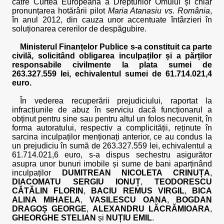
către Curtea Europeană a Drepturilor Omului și chiar
pronunțarea hotărârii pilot
Maria Atanasiu vs. România
,
în anul 2012, din cauza unor accentuate întârzieri în
soluționarea cererilor de despăgubire.
Ministerul Finanțelor Publice s-a constituit ca parte
civilă, solicitând obligarea inculpaților și a părților
responsabile civilmente la plata sumei de
263.327.559 lei, echivalentul sumei de 61.714.021,4
euro.
În vederea recuperării prejudiciului, raportat la
infracțiunile de abuz în serviciu dacă funcționarul a
obținut pentru sine sau pentru altul un folos necuvenit, în
forma autoratului, respectiv a complicității, reținute în
sarcina inculpaților menționați anterior, ce au condus la
un prejudiciu în sumă de 263.327.559 lei, echivalentul a
61.714.021,6 euro, s-a dispus sechestru asigurător
asupra unor bunuri imobile și sume de bani aparținând
inculpaților
DUMITREAN NICOLETA CRINUȚA
,
DIACOMATU SERGIU IONUȚ
,
TEODORESCU
CĂTĂLIN FLORIN
,
BACIU REMUS VIRGIL
,
BICA
ALINA MIHAELA
,
VASILESCU OANA
,
BOGDAN
DRAGOȘ GEORGE
,
ALEXANDRU LĂCRĂMIOARA
,
GHEORGHE STELIAN
și
NUȚIU EMIL
.