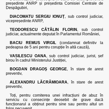
președinte ANRP și președinta Comisiei Centrale de
Despăgubiri,
DIACOMATU SERGIU IONUȚ
, sub control judiciar,
vicepreședinte ANRP,
TEODORESCU CĂTĂLIN FLORIN
, sub control
judiciar, actualmente deputat în Parlamentul României,
BACIU REMUS VIRGIL
(condamnat definitiv la
pedeapsa de 5 ani pentru corupție în altă cauză),
VASILESCU OANA
, sub control judiciar, jurist, șef
birou în cadrul Ministerului Justiției,
BOGDAN DRAGOȘ GEORGE
, în stare de arest
preventiv,
ALEXANDRU LĂCRĂMIOARA
, în stare de arest
preventiv,
Toți, pentru comiterea unei infracțiuni de abuz în
serviciu cu consecințe deosebit de grave dacă
funcționarul a obținut pentru sine sau pentru altul un
folos necuvenit,