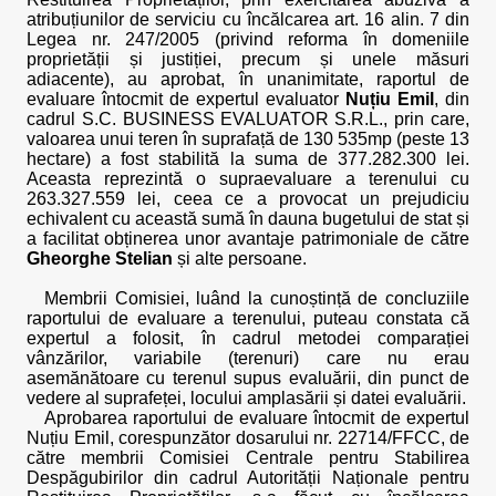
atribuțiunilor de serviciu cu încălcarea art. 16 alin. 7 din
Legea nr. 247/2005 (privind reforma în domeniile
proprietății și justiției, precum și unele măsuri
adiacente), au aprobat, în unanimitate, raportul de
evaluare întocmit de expertul evaluator
Nuțiu Emil
, din
cadrul S.C. BUSINESS EVALUATOR S.R.L., prin care,
valoarea unui teren în suprafață de 130 535mp (peste 13
hectare) a fost stabilită la suma de 377.282.300 lei.
Aceasta reprezintă o supraevaluare a terenului cu
263.327.559 lei, ceea ce a provocat un prejudiciu
echivalent cu această sumă în dauna bugetului de stat și
a facilitat obținerea unor avantaje patrimoniale de către
Gheorghe Stelian
și alte persoane.
Membrii Comisiei, luând la cunoștință de concluziile
raportului de evaluare a terenului, puteau constata că
expertul a folosit, în cadrul metodei comparației
vânzărilor, variabile (terenuri) care nu erau
asemănătoare cu terenul supus evaluării, din punct de
vedere al suprafeței, locului amplasării și datei evaluării.
Aprobarea raportului de evaluare întocmit de expertul
Nuțiu Emil, corespunzător dosarului nr. 22714/FFCC, de
către membrii Comisiei Centrale pentru Stabilirea
Despăgubirilor din cadrul Autorității Naționale pentru