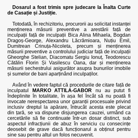
Dosarul a fost trimis spre judecare la Înalta Curte
de Casație și Justiție.
Totodată, în rechizitoriu, procurorii au solicitat instanței
menținerea măsurii preventive a arestării față de
inculpații față de inculpații Bica Alina Mihaela, Bogdan
Dragoș-George, Alexandru Lăcrămioara, Nuțiu Emil,
Dumitrean Crinuța-Nicoleta, precum și menținerea
măsurii preventive a controlului judiciar față de inculpații
Gheorghe Stelian, Diacomatu Sergiu Ionuț, Teodorescu
Cătălin Florin Și Vasilescu Oana, dar și menținerea
măsurii sechestrului asigurător asupra bunurilor imobile
și sumelor de bani aparținând inculpaților.
Având în vedere faptul că procedurile de citare față de
inculpatul
MARKO ATTILA-GABOR
nu au putut fi
îndeplinite în totalitate, în așa fel încât să nu poată fi
invocate nerespectarea unor garanții procesuale privind
inclusiv dreptul la apărare, întrucât acesta este plecat
din țară, se va dispune disjungerea cauzei, urmând ca
cercetările să fie continuate într-un dosar distinct, sub
aspectul infracțiunii de abuz în serviciu cu consecințe
deosebit de grave dacă funcționarul a obținut pentru
sine sau pentru altul un folos necuvenit.