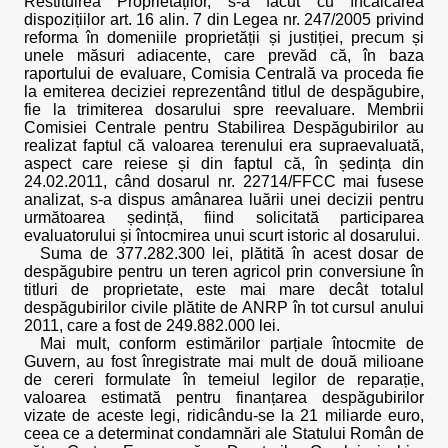
Restituirea Proprietăților, s-a făcut cu încălcarea
dispozițiilor art. 16 alin. 7 din Legea nr. 247/2005 privind
reforma în domeniile proprietății și justiției, precum și
unele măsuri adiacente, care prevăd că, în baza
raportului de evaluare, Comisia Centrală va proceda fie
la emiterea deciziei reprezentând titlul de despăgubire,
fie la trimiterea dosarului spre reevaluare. Membrii
Comisiei Centrale pentru Stabilirea Despăgubirilor au
realizat faptul că valoarea terenului era supraevaluată,
aspect care reiese și din faptul că, în ședința din
24.02.2011, când dosarul nr. 22714/FFCC mai fusese
analizat, s-a dispus amânarea luării unei decizii pentru
următoarea ședință, fiind solicitată participarea
evaluatorului și întocmirea unui scurt istoric al dosarului.
Suma de 377.282.300 lei, plătită în acest dosar de
despăgubire pentru un teren agricol prin conversiune în
titluri de proprietate, este mai mare decât totalul
despăgubirilor civile plătite de ANRP în tot cursul anului
2011, care a fost de 249.882.000 lei.
Mai mult, conform estimărilor parțiale întocmite de
Guvern, au fost înregistrate mai mult de două milioane
de cereri formulate în temeiul legilor de reparație,
valoarea estimată pentru finanțarea despăgubirilor
vizate de aceste legi, ridicându-se la 21 miliarde euro,
ceea ce a determinat condamnări ale Statului Român de