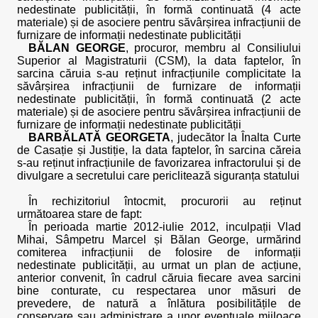
nedestinate publicității, în formă continuată (4 acte
materiale) și de asociere pentru săvârșirea infracțiunii de
furnizare de informații nedestinate publicității
BĂLAN GEORGE
, procuror, membru al Consiliului
Superior al Magistraturii (CSM), la data faptelor, în
sarcina căruia s-au reținut infracțiunile complicitate la
săvârșirea infracțiunii de furnizare de informații
nedestinate publicității, în formă continuată (2 acte
materiale) și de asociere pentru săvârșirea infracțiunii de
furnizare de informații nedestinate publicității
BARBĂLATĂ GEORGETA
, judecător la Înalta Curte
de Casație și Justiție, la data faptelor, în sarcina căreia
s-au reținut infracțiunile de favorizarea infractorului și de
divulgare a secretului care periclitează siguranța statului
În rechizitoriul întocmit, procurorii au reținut
următoarea stare de fapt:
În perioada martie 2012-iulie 2012, inculpații Vlad
Mihai, Sâmpetru Marcel și Bălan George, urmărind
comiterea infracțiunii de folosire de informații
nedestinate publicității, au urmat un plan de acțiune,
anterior convenit, în cadrul căruia fiecare avea sarcini
bine conturate, cu respectarea unor măsuri de
prevedere, de natură a înlătura posibilitățile de
conservare sau administrare a unor eventuale mijloace