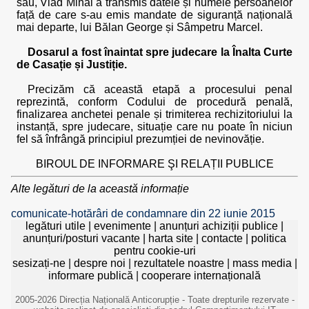
său, Vlad Mihai a transmis datele și numele persoanelor
față de care s-au emis mandate de siguranță națională
mai departe, lui Bălan George și Sâmpetru Marcel.
Dosarul a fost înaintat spre judecare la Înalta Curte
de Casație și Justiție.
Precizăm că această etapă a procesului penal
reprezintă, conform Codului de procedură penală,
finalizarea anchetei penale și trimiterea rechizitoriului la
instanță, spre judecare, situație care nu poate în niciun
fel să înfrângă principiul prezumției de nevinovăție.
BIROUL DE INFORMARE ŞI RELAȚII PUBLICE
Alte legături de la această informație
comunicate-hotărâri de condamnare din 22 iunie 2015
legături utile
|
evenimente
|
anunțuri achiziții publice
|
anunțuri/posturi vacante
|
harta site
|
contacte
|
politica
pentru cookie-uri
sesizați-ne
|
despre noi
|
rezultatele noastre
|
mass media
|
informare publică
|
cooperare internațională
2005-2026 Direcția Națională Anticorupție - Toate drepturile rezervate -