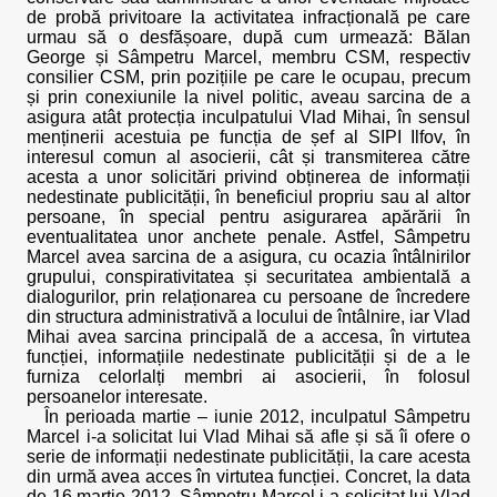
de probă privitoare la activitatea infracțională pe care
urmau să o desfășoare, după cum urmează: Bălan
George și Sâmpetru Marcel, membru CSM, respectiv
consilier CSM, prin pozițiile pe care le ocupau, precum
și prin conexiunile la nivel politic, aveau sarcina de a
asigura atât protecția inculpatului Vlad Mihai, în sensul
menținerii acestuia pe funcția de șef al SIPI Ilfov, în
interesul comun al asocierii, cât și transmiterea către
acesta a unor solicitări privind obținerea de informații
nedestinate publicității, în beneficiul propriu sau al altor
persoane, în special pentru asigurarea apărării în
eventualitatea unor anchete penale. Astfel, Sâmpetru
Marcel avea sarcina de a asigura, cu ocazia întâlnirilor
grupului, conspirativitatea și securitatea ambientală a
dialogurilor, prin relaționarea cu persoane de încredere
din structura administrativă a locului de întâlnire, iar Vlad
Mihai avea sarcina principală de a accesa, în virtutea
funcției, informațiile nedestinate publicității și de a le
furniza celorlalți membri ai asocierii, în folosul
persoanelor interesate.
În perioada martie – iunie 2012, inculpatul Sâmpetru
Marcel i-a solicitat lui Vlad Mihai să afle și să îi ofere o
serie de informații nedestinate publicității, la care acesta
din urmă avea acces în virtutea funcției. Concret, la data
de 16 martie 2012, Sâmpetru Marcel i-a solicitat lui Vlad