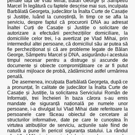
penale față de Vlad Mihai, Bălan George și Sâmpetru
Marcel în legătură cu faptele descrise mai sus, inculpata
Barbălată Georgeta, judecător la Înalta Curte de Casație
și Justiție, luând la cunoștință, în timp ce se afla la
serviciu, despre faptul că procurorii DNA au adresat
Înaltei Curți de Casație și Justiție o solicitare de
autorizare a efectuării perchezițiilor domiciliare, la
domiciliile celor trei, l-a avertizat pe Vlad Mihai, prin
intermediul altei persoane, că domiciliul său ar putea să
fie percheziționat și că are probleme legate de Bălan
George, Sâmpetru Marcel și DNA, asigurându-i acestuia
timpul necesar pentru a distruge și ascunde de
documente și obiecte compromițătoare ce ar fi putut
constitui mijloace de probă, zădărnicind astfel urmărirea
penală.
De asemenea, inculpata Barbălată Georgeta, după ce
a pronunțat, în calitate de judecător la Înalta Curte de
Casație și Justiție, la solicitarea Serviciului Român de
Informații, trei încheieri în baza cărora s-au emis
mandate de siguranță națională pe numele unor
persoane, i-a divulgat lui Vlad Mihai date referitoare la
persoanele care făceau obiectul de cercetare al
structurilor informative, date pe care le cunoștea în
virtutea atribuțiilor de serviciu, acțiunile sale fiind de
natură a pune în pericol siguranța statului. La rândul