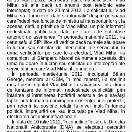
Mihai să afle dacă un anumit post telefonic este
interceptat; la data de 23 mai 2012, i-a solicitat lui Vlad
Mihai să-i furnizeze „date și informații” despre persoana
care îndeplinea funcția de ministru al transporturilor și, la
aceeași dată, a primit de la Vlad Mihai un plic informații
nedestinate publicității, date pe care i le solicitase
anterior; de asemenea, în perioada mai-iunie 2012, i-a
cerut șefului SIPI Ilfov să verifice dacă numele său apare
în lucrări sau solicitări de interceptări ale serviciului. În
urma verificărilor pe care le-a efectuat, Vlad Mihai i-a
comunicat lui Sâmpetru Marcel că numele acestuia din
urmă nu apare în lucrări sau solicitări de interceptări ale
serviciului pe care Vlad Mihai îl conducea.
În perioada martie-iunie 2012, inculpatul Bălan
George, membru al CSM, în mod repetat, l-a sprijinit
moral pe inculpatul Vlad Mihai în săvârșirea infracțiunii
de furnizare de informații nedestinate publicității, prin
întărirea și întreținerea hotărârii acestuia de a săvârși
fapta, prin formarea convingerii existenței unei protecții,
prin referiri la posibile relații la nivel înalt în lumea
politică, împrejurări ce l-au încurajat pe Vlad Mihai în
efectuarea acțiunilor infracționale.
În data de 10 iulie 2012, în condițiile în care la Direcția
Națională Anticorupție (DNA) se efectuau cercetări