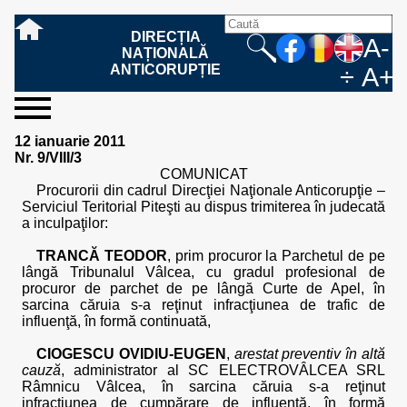
DIRECȚIA
A-
NAȚIONALĂ
ANTICORUPȚIE
÷
A+
sesizați-
despre
rezultatele
mass
informare
cooperare
Ce
Cum
Cum
Ce
Fazele
Ce
Care sunt
Cum
Cine
Cu ce
Sursele
Structura
Conducerea
Structuri
Cadrul
Resurse
Resurse
Integritate
Rapoarte
Hotărâri
Biroul de
Comunicate
Model de
Drept
Evenimente
Persoana
Model
Raportul
Legea
Protecția
Modalități
Programe
Evenimente
Cadrul legal
12 ianuarie 2011
ne
noi
noastre
media
publică
internațională
înseamnă
sesizați
este
trebuie
procesului
urmează
drepturile și
sprijiniți
lucrează
se
de
teritoriale
legal
financiare
umane
instituțională
de
penale
informare
de presă
acreditare
la
responsabilă
solicitare
anual
544/2001
datelor
de
internaționale
internațional
Nr. 9/VIII/3
fapta de
o faptă
protejat
să
penal
după ce
obligațiile
DNA
la DNA?
ocupă
informații
și achiziții
activitate
definitive
și relații
replică
cu
informații
privind
și norme
cu
contestare
COMUNICAT
corupție
de
cel care
conțină o
sesizez
persoanelor
oferind
DNA?
ale DNA
publice
în cauze
publice -
informarea
în baza
aplicarea
de
caracter
a
Procurorii din cadrul Direcţiei Naţionale Anticorupţie –
corupție?
denunță?
sesizare?
o faptă
în procesul
date
de
Contacte
publică
Legii
Legii
aplicare
personal
răspunsului
Serviciul Teritorial Piteşti au dispus trimiterea în judecată
de
penal?
despre
corupție
544/2001
544/2001
oferit în
a inculpaţilor:
corupție?
posibile
baza Legii
fapte de
544/2001
TRANCĂ TEODOR
, prim procuror la Parchetul de pe
corupție?
lângă Tribunalul Vâlcea, cu gradul profesional de
procuror de parchet de pe lângă Curte de Apel, în
sarcina căruia s-a reţinut infracţiunea de trafic de
influenţă, în formă continuată,
CIOGESCU OVIDIU-EUGEN
,
arestat preventiv în altă
cauză
, administrator al SC ELECTROVÂLCEA SRL
Râmnicu Vâlcea, în sarcina căruia s-a reţinut
infracţiunea de cumpărare de influenţă, în formă