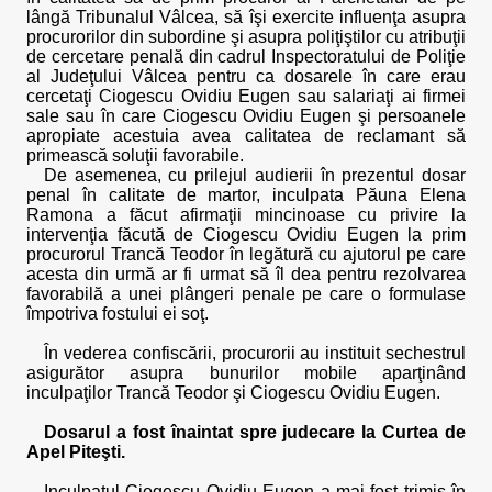
lângă Tribunalul Vâlcea, să îşi exercite influenţa asupra
procurorilor din subordine şi asupra poliţiştilor cu atribuţii
de cercetare penală din cadrul Inspectoratului de Poliţie
al Judeţului Vâlcea pentru ca dosarele în care erau
cercetaţi Ciogescu Ovidiu Eugen sau salariaţi ai firmei
sale sau în care Ciogescu Ovidiu Eugen şi persoanele
apropiate acestuia avea calitatea de reclamant să
primească soluţii favorabile.
De asemenea, cu prilejul audierii în prezentul dosar
penal în calitate de martor, inculpata Păuna Elena
Ramona a făcut afirmaţii mincinoase cu privire la
intervenţia făcută de Ciogescu Ovidiu Eugen la prim
procurorul Trancă Teodor în legătură cu ajutorul pe care
acesta din urmă ar fi urmat să îl dea pentru rezolvarea
favorabilă a unei plângeri penale pe care o formulase
împotriva fostului ei soţ.
În vederea confiscării, procurorii au instituit sechestrul
asigurător asupra bunurilor mobile aparţinând
inculpaţilor Trancă Teodor şi Ciogescu Ovidiu Eugen.
Dosarul a fost înaintat spre judecare la Curtea de
Apel Piteşti.
Inculpatul Ciogescu Ovidiu Eugen a mai fost trimis în