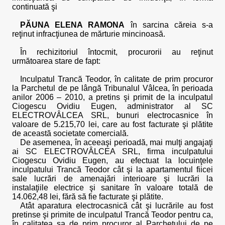
continuată şi
PĂUNA ELENA RAMONA
în sarcina căreia s-a
reţinut infracţiunea de mărturie mincinoasă.
În rechizitoriul întocmit, procurorii au reţinut
următoarea stare de fapt:
Inculpatul Trancă Teodor, în calitate de prim procuror
la Parchetul de pe lângă Tribunalul Vâlcea, în perioada
anilor 2006 – 2010, a pretins şi primit de la inculpatul
Ciogescu Ovidiu Eugen, administrator al SC
ELECTROVÂLCEA SRL, bunuri electrocasnice în
valoare de 5.215,70 lei, care au fost facturate şi plătite
de această societate comercială.
De asemenea, în aceeaşi perioadă, mai mulţi angajaţi
ai SC ELECTROVÂLCEA SRL, firma inculpatului
Ciogescu Ovidiu Eugen, au efectuat la locuinţele
inculpatului Trancă Teodor cât şi la apartamentul fiicei
sale lucrări de amenajări interioare şi lucrări la
instalaţiile electrice şi sanitare în valoare totală de
14.062,48 lei, fără să fie facturate şi plătite.
Atât aparatura electrocasnică cât şi lucrările au fost
pretinse şi primite de inculpatul Trancă Teodor pentru ca,
în calitatea sa de prim procuror al Parchetului de pe