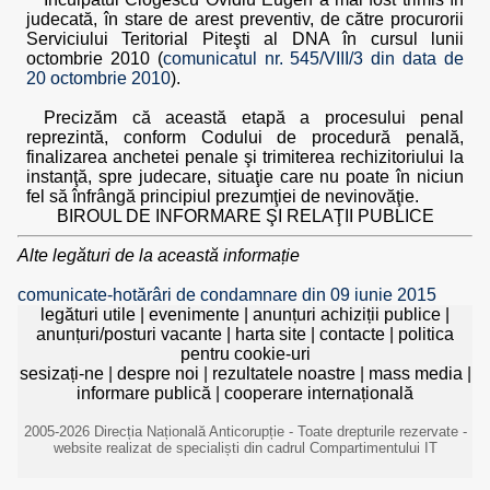
judecată, în stare de arest preventiv, de către procurorii
Serviciului Teritorial Piteşti al DNA în cursul lunii
octombrie 2010 (
comunicatul nr. 545/VIII/3 din data de
20 octombrie 2010
).
Precizăm că această etapă a procesului penal
reprezintă, conform Codului de procedură penală,
finalizarea anchetei penale şi trimiterea rechizitoriului la
instanţă, spre judecare, situaţie care nu poate în niciun
fel să înfrângă principiul prezumţiei de nevinovăţie.
BIROUL DE INFORMARE ŞI RELAŢII PUBLICE
Alte legături de la această informație
comunicate-hotărâri de condamnare din 09 iunie 2015
legături utile
|
evenimente
|
anunțuri achiziții publice
|
anunțuri/posturi vacante
|
harta site
|
contacte
|
politica
pentru cookie-uri
sesizați-ne
|
despre noi
|
rezultatele noastre
|
mass media
|
informare publică
|
cooperare internațională
2005-2026 Direcția Națională Anticorupție - Toate drepturile rezervate -
website realizat de specialiști din cadrul Compartimentului IT