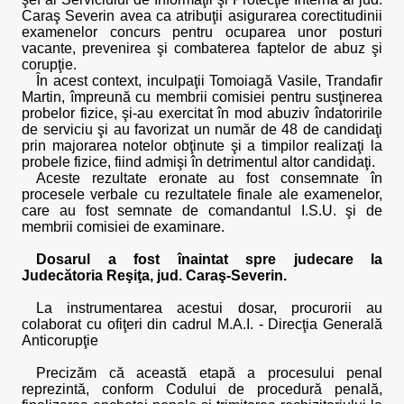
Caraş Severin avea ca atribuţii asigurarea corectitudinii
examenelor concurs pentru ocuparea unor posturi
vacante, prevenirea şi combaterea faptelor de abuz şi
corupţie.
În acest context, inculpaţii Tomoiagă Vasile, Trandafir
Martin, împreună cu membrii comisiei pentru susţinerea
probelor fizice, şi-au exercitat în mod abuziv îndatoririle
de serviciu şi au favorizat un număr de 48 de candidaţi
prin majorarea notelor obţinute şi a timpilor realizaţi la
probele fizice, fiind admişi în detrimentul altor candidaţi.
Aceste rezultate eronate au fost consemnate în
procesele verbale cu rezultatele finale ale examenelor,
care au fost semnate de comandantul I.S.U. şi de
membrii comisiei de examinare.
Dosarul a fost înaintat spre judecare la
Judecătoria Reşiţa, jud. Caraş-Severin.
La instrumentarea acestui dosar, procurorii au
colaborat cu ofiţeri din cadrul M.A.I. - Direcţia Generală
Anticorupţie
Precizăm că această etapă a procesului penal
reprezintă, conform Codului de procedură penală,