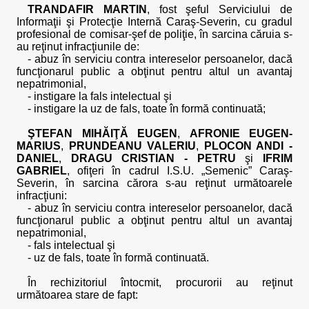
TRANDAFIR MARTIN
, fost şeful Serviciului de
Informaţii şi Protecţie Internă Caraş-Severin, cu gradul
profesional de comisar-şef de poliţie, în sarcina căruia s-
au reţinut infracţiunile de:
- abuz în serviciu contra intereselor persoanelor, dacă
funcţionarul public a obţinut pentru altul un avantaj
nepatrimonial,
- instigare la fals intelectual şi
- instigare la uz de fals, toate în formă continuată;
ŞTEFAN MIHĂIŢĂ EUGEN
,
AFRONIE EUGEN-
MARIUS
,
PRUNDEANU VALERIU
,
PLOCON ANDI -
DANIEL
,
DRAGU CRISTIAN - PETRU
şi
IFRIM
GABRIEL
, ofiţeri în cadrul I.S.U. „Semenic” Caraş-
Severin, în sarcina cărora s-au reţinut următoarele
infracţiuni:
- abuz în serviciu contra intereselor persoanelor, dacă
funcţionarul public a obţinut pentru altul un avantaj
nepatrimonial,
- fals intelectual şi
- uz de fals, toate în formă continuată.
În rechizitoriul întocmit, procurorii au reţinut
următoarea stare de fapt: