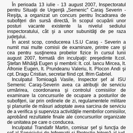
În perioada 13 iulie - 13 august 2007, Inspectoratul
pentru Situaţii de Urgenţă „Semenic” Caraş Severin -
Reşiţa, a organizat un concurs pentru încadrarea de
subofiţeri din sursă directă, în scopul ocupării unor
posturi vacante existente la nivelul sediului
inspectoratului, cât şi a unor subunităţi de pe raza
judeţului.
În acest scop, conducerea I.S.U Caraş - Severin a
numit mai multe comisii de examinare, printre care şi
cea pentru susţinerea probelor fizice în cursul lunii
august 2007, formată din inculpaţii: preşedinte lt.col.
Ştefan Mihăiţă Eugen şi membrii: lt. col. Iancu Mircea, lt.
Afronie Eugen, lt. Prundeanu Valeriu, lt. Plocon Andi şi
cpt. Dragu Cristian, secretar fiind cpt. Ifrim Gabriel.
Inculpatul Tomioagă Vasile, Inspector şef al ISU
Semenic Caraş-Severin avea ca atribuţii de serviciu
urmărirea, coordonarea şi controlul comisiilor de
examinare la concursurile de ocupare a posturilor de
subofiţeri, iar prin ordinele de zi, regulamentele militare
şi planurile de măsuri adoptate avea sarcina de serviciu
de a verifica şi superviza activităţile membrilor comisiilor,
aprobând rezultatele finale ale concursurilor organizate
de unitatea pe care o conducea.
Inculpatul Trandafir Martin, comisar şef şi funcţia de
şef al Serviciului de Informaţii şi Protecţie Internă al jud.