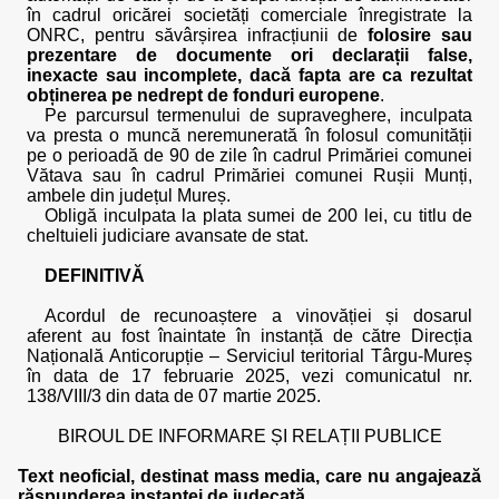
în cadrul oricărei societăți comerciale înregistrate la
ONRC, pentru săvârșirea infracțiunii de
folosire sau
prezentare de documente ori declarații false,
inexacte sau incomplete, dacă fapta are ca rezultat
obținerea pe nedrept de fonduri europene
.
Pe parcursul termenului de supraveghere, inculpata
va presta o muncă neremunerată în folosul comunității
pe o perioadă de 90 de zile în cadrul Primăriei comunei
Vătava sau în cadrul Primăriei comunei Rușii Munți,
ambele din județul Mureș.
Obligă inculpata la plata sumei de 200 lei, cu titlu de
cheltuieli judiciare avansate de stat.
DEFINITIVĂ
Acordul de recunoaștere a vinovăției și dosarul
aferent au fost înaintate în instanță de către Direcția
Națională Anticorupție – Serviciul teritorial Târgu-Mureș
în data de 17 februarie 2025, vezi comunicatul nr.
138/VIII/3 din data de 07 martie 2025.
BIROUL DE INFORMARE ȘI RELAȚII PUBLICE
Text neoficial, destinat mass media, care nu angajează
răspunderea instanței de judecată.