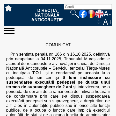
DIRECȚIA
A-
NAȚIONALĂ
ANTICORUPȚIE
÷
A+
sesizați-
despre
rezultatele
mass
informare
cooperare
Ce
Cum
Cum
Ce
Fazele
Ce
Care sunt
Cum
Cine
Cu ce
Sursele
Structura
Conducerea
Structuri
Cadrul
Resurse
Resurse
Integritate
Rapoarte
Hotărâri
Biroul de
Comunicate
Model de
Drept
Evenimente
Persoana
Model
Raportul
Legea
Protecția
Modalități
Programe
Evenimente
Cadrul legal
ne
noi
noastre
media
publică
internațională
înseamnă
sesizați
este
trebuie
procesului
urmează
drepturile și
sprijiniți
lucrează
se
de
teritoriale
legal
financiare
umane
instituțională
de
penale
informare
de presă
acreditare
la
responsabilă
solicitare
anual
544/2001
datelor
de
internaționale
internațional
COMUNICAT
fapta de
o faptă
protejat
să
penal
după ce
obligațiile
DNA
la DNA?
ocupă
informații
și achiziții
activitate
definitive
și relații
replică
cu
informații
privind
și norme
cu
contestare
corupție
de
cel care
conțină o
sesizez
persoanelor
oferind
DNA?
ale DNA
publice
în cauze
publice -
informarea
în baza
aplicarea
de
caracter
a
Prin sentința penală nr. 166 din 16.10.2025, definitivă
corupție?
denunță?
sesizare?
o faptă
în procesul
date
de
Contacte
publică
Legii
Legii
aplicare
personal
răspunsului
prin neapelare la 04.11.2025, Tribunalul Mureș admite
de
penal?
despre
corupție
544/2001
544/2001
oferit în
acordul de recunoaștere a vinovăției încheiat de Direcția
corupție?
posibile
baza Legii
Națională Anticorupție – Serviciul teritorial Târgu-Mureș
fapte de
544/2001
cu inculpata
T.O.L.
și o condamnă pe aceasta la o
corupție?
pedeapsă de
un an și 6 luni închisoare cu
suspendarea executării pedepsei pe durata unui
termen de supraveghere de 2 ani
și interzicerea, pe o
perioadă de doi ani de la rămânerea definitivă a hotărârii
de condamnare prin care s-a dispus suspendarea
executării pedepsei sub supraveghere, a drepturilor: de
a fi ales în autoritățile publice sau în orice alte funcții
publice, de a ocupa o funcție care implică exercițiul
autorității de stat și de a ocupa funcția de administrator