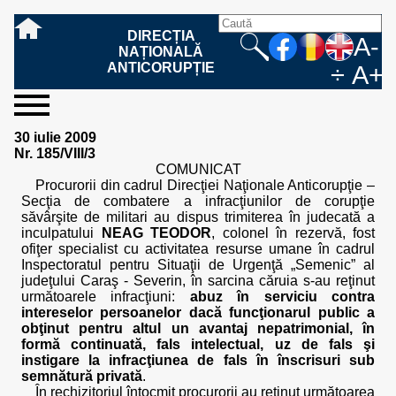
DIRECȚIA
A-
NAȚIONALĂ
ANTICORUPȚIE
÷
A+
sesizați-
despre
rezultatele
mass
informare
cooperare
Ce
Cum
Cum
Ce
Fazele
Ce
Care sunt
Cum
Cine
Cu ce
Sursele
Structura
Conducerea
Structuri
Cadrul
Resurse
Resurse
Integritate
Rapoarte
Hotărâri
Biroul de
Comunicate
Model de
Drept
Evenimente
Persoana
Model
Raportul
Legea
Protecția
Modalități
Programe
Evenimente
Cadrul legal
30 iulie 2009
ne
noi
noastre
media
publică
internațională
înseamnă
sesizați
este
trebuie
procesului
urmează
drepturile și
sprijiniți
lucrează
se
de
teritoriale
legal
financiare
umane
instituțională
de
penale
informare
de presă
acreditare
la
responsabilă
solicitare
anual
544/2001
datelor
de
internaționale
internațional
Nr. 185/VIII/3
fapta de
o faptă
protejat
să
penal
după ce
obligațiile
DNA
la DNA?
ocupă
informații
și achiziții
activitate
definitive
și relații
replică
cu
informații
privind
și norme
cu
contestare
COMUNICAT
corupție
de
cel care
conțină o
sesizez
persoanelor
oferind
DNA?
ale DNA
publice
în cauze
publice -
informarea
în baza
aplicarea
de
caracter
a
Procurorii din cadrul Direcţiei Naţionale Anticorupţie –
corupție?
denunță?
sesizare?
o faptă
în procesul
date
de
Contacte
publică
Legii
Legii
aplicare
personal
răspunsului
Secţia de combatere a infracţiunilor de corupţie
de
penal?
despre
corupție
544/2001
544/2001
oferit în
săvârşite de militari au dispus trimiterea în judecată a
corupție?
posibile
baza Legii
inculpatului
NEAG TEODOR
, colonel în rezervă, fost
fapte de
544/2001
ofiţer specialist cu activitatea resurse umane în cadrul
corupție?
Inspectoratul pentru Situaţii de Urgenţă „Semenic” al
judeţului Caraş - Severin, în sarcina căruia s-au reţinut
următoarele infracţiuni:
abuz în serviciu contra
intereselor persoanelor dacă funcţionarul public a
obţinut pentru altul un avantaj nepatrimonial, în
formă continuată, fals intelectual, uz de fals şi
instigare la infracţiunea de fals în înscrisuri sub
semnătură privată
.
În rechizitoriul întocmit procurorii au reţinut următoarea