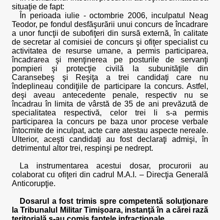
situaţie de fapt:
În perioada iulie - octombrie 2006, inculpatul Neag
Teodor, pe fondul desfăşurării unui concurs de încadrare
a unor funcţii de subofiţeri din sursă externă, în calitate
de secretar al comisiei de concurs şi ofiţer specialist cu
activitatea de resurse umane, a permis participarea,
încadrarea şi menţinerea pe posturile de servanţi
pompieri şi protecţie civilă la subunităţile din
Caransebeş şi Reşiţa a trei candidaţi care nu
îndeplineau condiţiile de participare la concurs. Astfel,
deşi aveau antecedente penale, respectiv nu se
încadrau în limita de vârstă de 35 de ani prevăzută de
specialitatea respectivă, celor trei li s-a permis
participarea la concurs pe baza unor procese verbale
întocmite de inculpat, acte care atestau aspecte nereale.
Ulterior, aceşti candidaţi au fost declaraţi admişi, în
detrimentul altor trei, respinşi pe nedrept.
La instrumentarea acestui dosar, procurorii au
colaborat cu ofiţeri din cadrul M.A.I. – Direcţia Generală
Anticorupţie.
Dosarul a fost trimis spre competentă soluţionare
la Tribunalul Militar Timişoara, instanţă în a cărei rază
teritorială s-au comis faptele infracţionale.