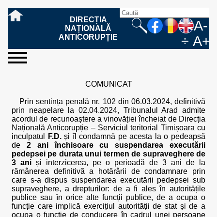
DIRECȚIA
A-
NAȚIONALĂ
ANTICORUPȚIE
÷
A+
sesizați-
despre
rezultatele
mass
informare
cooperare
Ce
Cum
Cum
Ce
Fazele
Ce
Care sunt
Cum
Cine
Cu ce
Sursele
Structura
Conducerea
Structuri
Cadrul
Resurse
Resurse
Integritate
Rapoarte
Hotărâri
Biroul de
Comunicate
Model de
Drept
Evenimente
Persoana
Model
Raportul
Legea
Protecția
Modalități
Programe
Evenimente
Cadrul legal
ne
noi
noastre
media
publică
internațională
înseamnă
sesizați
este
trebuie
procesului
urmează
drepturile și
sprijiniți
lucrează
se
de
teritoriale
legal
financiare
umane
instituțională
de
penale
informare
de presă
acreditare
la
responsabilă
solicitare
anual
544/2001
datelor
de
internaționale
internațional
COMUNICAT
fapta de
o faptă
protejat
să
penal
după ce
obligațiile
DNA
la DNA?
ocupă
informații
și achiziții
activitate
definitive
și relații
replică
cu
informații
privind
și norme
cu
contestare
corupție
de
cel care
conțină o
sesizez
persoanelor
oferind
DNA?
ale DNA
publice
în cauze
publice -
informarea
în baza
aplicarea
de
caracter
a
Prin sentința penală nr. 102 din 06.03.2024, definitivă
corupție?
denunță?
sesizare?
o faptă
în procesul
date
de
Contacte
publică
Legii
Legii
aplicare
personal
răspunsului
prin neapelare la 02.04.2024, Tribunalul Arad admite
de
penal?
despre
corupție
544/2001
544/2001
oferit în
acordul de recunoaștere a vinovăției încheiat de Direcția
corupție?
posibile
baza Legii
Națională Anticorupție – Serviciul teritorial Timișoara cu
fapte de
544/2001
inculpatul
F.D.
și îl condamnă pe acesta la o pedeapsă
corupție?
de
2 ani închisoare cu suspendarea executării
pedepsei pe durata unui termen de supraveghere de
3 ani
și interzicerea, pe o perioadă de 3 ani de la
rămânerea definitivă a hotărârii de condamnare prin
care s-a dispus suspendarea executării pedepsei sub
supraveghere, a drepturilor: de a fi ales în autoritățile
publice sau în orice alte funcții publice, de a ocupa o
funcție care implică exercițiul autorității de stat și de a
ocupa o funcție de conducere în cadrul unei persoane