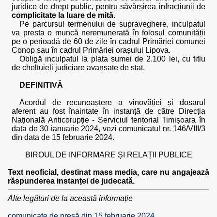
juridice de drept public, pentru săvârșirea infracțiunii de
complicitate la luare de mită
.
Pe parcursul termenului de supraveghere, inculpatul
va presta o muncă neremunerată în folosul comunității
pe o perioadă de 60 de zile în cadrul Primăriei comunei
Conop sau în cadrul Primăriei orașului Lipova.
Obligă inculpatul la plata sumei de 2.100 lei, cu titlu
de cheltuieli judiciare avansate de stat.
DEFINITIVĂ
Acordul de recunoaștere a vinovăției și dosarul
aferent au fost înaintate în instanță de către Direcția
Națională Anticorupție - Serviciul teritorial Timișoara în
data de 30 ianuarie 2024, vezi comunicatul nr. 146/VIII/3
din data de 15 februarie 2024.
BIROUL DE INFORMARE ȘI RELAȚII PUBLICE
Text neoficial, destinat mass media, care nu angajează
răspunderea instanței de judecată.
Alte legături de la această informație
comunicate de presă din 15 februarie 2024