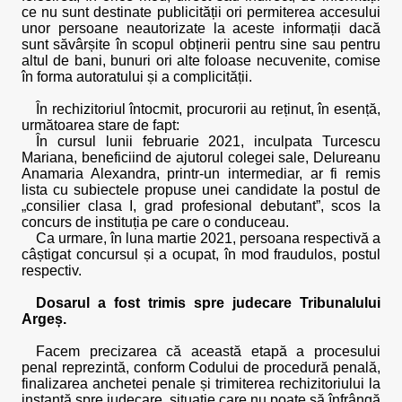
ce nu sunt destinate publicității ori permiterea accesului
unor persoane neautorizate la aceste informații dacă
sunt săvârșite în scopul obținerii pentru sine sau pentru
altul de bani, bunuri ori alte foloase necuvenite, comise
în forma autoratului și a complicității.
În rechizitoriul întocmit, procurorii au reținut, în esență,
următoarea stare de fapt:
În cursul lunii februarie 2021, inculpata Turcescu
Mariana, beneficiind de ajutorul colegei sale, Delureanu
Anamaria Alexandra, printr-un intermediar, ar fi remis
lista cu subiectele propuse unei candidate la postul de
„consilier clasa I, grad profesional debutant”, scos la
concurs de instituția pe care o conduceau.
Ca urmare, în luna martie 2021, persoana respectivă a
câștigat concursul și a ocupat, în mod fraudulos, postul
respectiv.
Dosarul a fost trimis spre judecare Tribunalului
Argeș.
Facem precizarea că această etapă a procesului
penal reprezintă, conform Codului de procedură penală,
finalizarea anchetei penale și trimiterea rechizitoriului la
instanță spre judecare, situație care nu poate să înfrângă