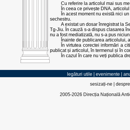
Cu referire la articolul mai sus me
În ceea ce privește DNA, articolul 
În acest moment nu există nici un 
sechestru.
A existat un dosar înregistrat la 
Tg-Jiu. În cauză s-a dispus clasarea în
nu a fost mediatizată, nu s-a pus niciu
Înainte de publicarea articolului, 
În virtutea corectei informări a 
publicat și articolul, în termenul și în 
În cazul în care nu veți publica dr
legături utile
|
evenimente
|
anu
sesizați-ne
|
despre
2005-2026 Direcția Națională Antico