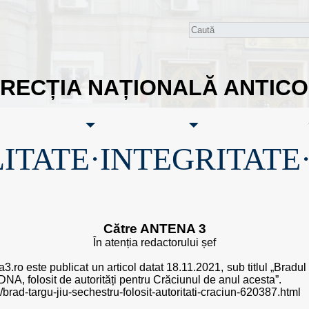
IRECȚIA NAȚIONALĂ ANTIC
ITATE·INTEGRITATE
Către ANTENA 3
În atenția redactorului șef
ro este publicat un articol datat 18.11.2021, sub titlul „Bradul
DNA, folosit de autorități pentru Crăciunul de anul acesta”.
/brad-targu-jiu-sechestru-folosit-autoritati-craciun-620387.html