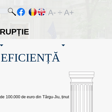
A-
÷
A+
ORUPȚIE
·EFICIENȚĂ
 de 100.000 de euro din Târgu-Jiu, ținut