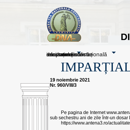
D
sesizați-ne
despre noi
rezultatele noastre
mass media
informare publică
cooperare internațională
IMPARȚIAL
19 noiembrie 2021
Nr. 960/VIII/3
Pe pagina de Internet www.antena3.
sub sechestru ani de zile într-un dosar 
https://www.antena3.ro/actualitate