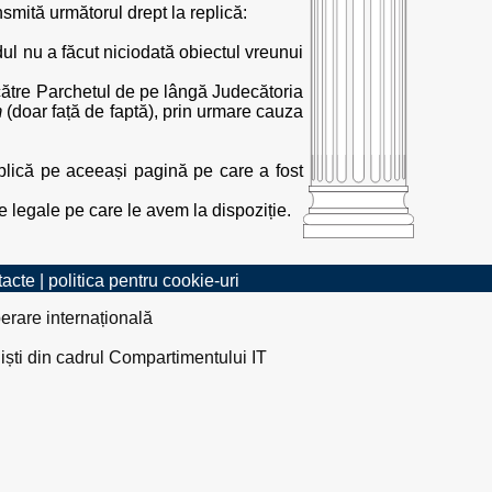
nsmită următorul drept la replică:
ul nu a făcut niciodată obiectul vreunui
e către Parchetul de pe lângă Judecătoria
m
(doar față de faptă), prin urmare cauza
replică pe aceeași pagină pe care a fost
e legale pe care le avem la dispoziție.
tacte
|
politica pentru cookie-uri
erare internațională
liști din cadrul Compartimentului IT