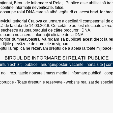
nționat, Biroul de Informare și Relații Publice este abilitat să tra
conține informații neverificate, false.
dosar pe rolul DNA care să aibă legătură cu acest brad, iar brad
Serviciul teritorial Craiova ca urmare a declinării competenței d
că de la data de 14.03.2018. Cercetările au fost efectuate
in re
n sechestru asupra bradului de către procurorii DNA.
autoarea nu a cerut informații oficiale de la DNA.
cititorilor dumneavoastră, vă rugăm să publicați acest drept la 
condițiile prevăzute de normele în vigoare.
eptul la replică ne rezervăm dreptul de a apela la toate mijloacel
BIROUL DE INFORMARE ȘI RELAȚII PUBLICE
nțuri achiziții publice
|
anunțuri/posturi vacante
|
harta site
|
con
 noi
|
rezultatele noastre
|
mass media
|
informare publică
|
coop
rupție - Toate drepturile rezervate - website realizat de specia