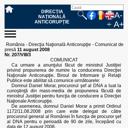
DIRECȚIA
A-
NAȚIONALĂ
ANTICORUPȚIE
÷
A+
sesizați-
despre
rezultatele
mass
informare
cooperare
Ce
Cum
Cum
Ce
Fazele
Ce
Care sunt
Cum
Cine
Cu ce
Sursele
Structura
Conducerea
Structuri
Cadrul
Resurse
Resurse
Integritate
Rapoarte
Hotărâri
Biroul de
Comunicate
Model de
Drept
Evenimente
Persoana
Model
Raportul
Legea
Protecția
Modalități
Programe
Evenimente
Cadrul legal
România - Direcţia Naţională Anticorupţie - Comunicat de
ne
noi
noastre
media
publică
internațională
înseamnă
sesizați
este
trebuie
procesului
urmează
drepturile și
sprijiniți
lucrează
se
de
teritoriale
legal
financiare
umane
instituțională
de
penale
informare
de presă
acreditare
la
responsabilă
solicitare
anual
544/2001
datelor
de
internaționale
internațional
presă
11 august 2008
fapta de
o faptă
protejat
să
penal
după ce
obligațiile
DNA
la DNA?
ocupă
informații
și achiziții
activitate
definitive
și relații
replică
cu
informații
privind
și norme
cu
contestare
Nr. 207/VIII/3
corupție
de
cel care
conțină o
sesizez
persoanelor
oferind
DNA?
ale DNA
publice
în cauze
publice -
informarea
în baza
aplicarea
de
caracter
a
COMUNICAT
corupție?
denunță?
sesizare?
o faptă
în procesul
date
de
Contacte
publică
Legii
Legii
aplicare
personal
răspunsului
Ca urmare a anunţului făcut de ministrul Justiţiei
de
penal?
despre
corupție
544/2001
544/2001
oferit în
privind propunerea de numire la conducerea Direcţiei
corupție?
posibile
baza Legii
Naţionale Anticorupţie, Biroul de Informare şi Relaţii
fapte de
544/2001
Publice este abilitat să comunice următoarele:
corupție?
Domnul Daniel Morar, procurorul şef al DNA a luat la
cunoştinţă din mass-media de propunerea făcută de
ministrul Justiţiei pentru funcţia de conducere a Direcţiei
Naţionale Anticorupţie.
De asemenea, domnul Daniel Morar a primit Ordinul
1172/11.08.2008 prin care este delegat de către
procurorul general al României în funcţia de procuror şef
al DNA pentru o perioadă de 90 de zile, începând cu
data de 12 august 2008.