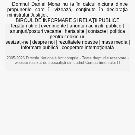
Domnul Daniel Morar nu ia în calcul niciuna dintre
propunerile care îl vizează, conţinute în declaraţia
ministrului Justiţiei.
BIROUL DE INFORMARE ŞI RELAŢII PUBLICE
legături utile
|
evenimente
|
anunțuri achiziții publice
|
anunțuri/posturi vacante
|
harta site
|
contacte
|
politica
pentru cookie-uri
sesizați-ne
|
despre noi
|
rezultatele noastre
|
mass media
|
informare publică
|
cooperare internațională
2005-2026 Direcția Națională Anticorupție - Toate drepturile rezervate -
website realizat de specialiști din cadrul Compartimentului IT